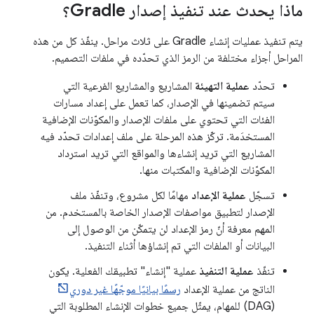
ماذا يحدث عند تنفيذ إصدار Gradle؟
يتم تنفيذ عمليات إنشاء Gradle على ثلاث مراحل. ينفّذ كل من هذه
المراحل أجزاء مختلفة من الرمز الذي تحدّده في ملفات التصميم.
تحدّد
عملية التهيئة
المشاريع والمشاريع الفرعية التي
سيتم تضمينها في الإصدار، كما تعمل على إعداد مسارات
الفئات التي تحتوي على ملفات الإصدار والمكوّنات الإضافية
المستخدَمة. تركّز هذه المرحلة على ملف إعدادات تحدّد فيه
المشاريع التي تريد إنشاءها والمواقع التي تريد استرداد
المكوّنات الإضافية والمكتبات منها.
تسجّل
عملية الإعداد
مهامًا لكل مشروع، وتنفّذ ملف
الإصدار لتطبيق مواصفات الإصدار الخاصة بالمستخدم. من
المهم معرفة أنّ رمز الإعداد لن يتمكّن من الوصول إلى
البيانات أو الملفات التي تم إنشاؤها أثناء التنفيذ.
تنفّذ
عملية التنفيذ
عملية "إنشاء" تطبيقك الفعلية. يكون
الناتج من عملية الإعداد
رسمًا بيانيًا موجّهًا غير دوري
(DAG) للمهام، يمثّل جميع خطوات الإنشاء المطلوبة التي