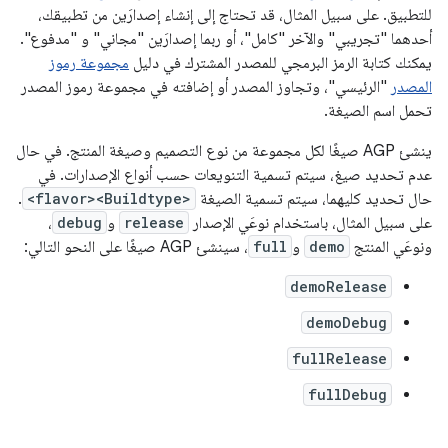
للتطبيق. على سبيل المثال، قد تحتاج إلى إنشاء إصدارَين من تطبيقك،
أحدهما "تجريبي" والآخر "كامل"، أو ربما إصدارَين "مجاني" و "مدفوع".
يمكنك كتابة الرمز البرمجي للمصدر المشترك في دليل
مجموعة رموز
المصدر
"الرئيسي"، وتجاوز المصدر أو إضافته في مجموعة رموز المصدر
تحمل اسم الصيغة.
ينشئ AGP صيغًا لكل مجموعة من نوع التصميم وصيغة المنتج. في حال
عدم تحديد صيغ، سيتم تسمية التنويعات حسب أنواع الإصدارات. في
حال تحديد كليهما، سيتم تسمية الصيغة
<flavor><Buildtype>
.
على سبيل المثال، باستخدام نوعَي الإصدار
release
و
debug
،
ونوعَي المنتج
demo
و
full
، سينشئ AGP صيغًا على النحو التالي:
demoRelease
demoDebug
fullRelease
fullDebug