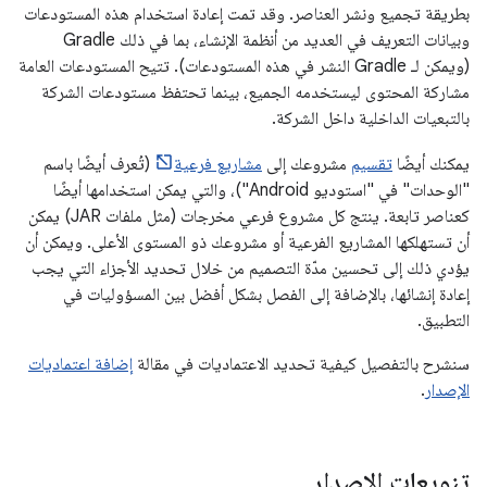
بطريقة تجميع ونشر العناصر. وقد تمت إعادة استخدام هذه المستودعات
وبيانات التعريف في العديد من أنظمة الإنشاء، بما في ذلك Gradle
(ويمكن لـ Gradle النشر في هذه المستودعات). تتيح المستودعات العامة
مشاركة المحتوى ليستخدمه الجميع، بينما تحتفظ مستودعات الشركة
بالتبعيات الداخلية داخل الشركة.
يمكنك أيضًا
تقسيم
مشروعك إلى
مشاريع فرعية
(تُعرف أيضًا باسم
"الوحدات" في "استوديو Android")، والتي يمكن استخدامها أيضًا
كعناصر تابعة. ينتج كل مشروع فرعي مخرجات (مثل ملفات JAR) يمكن
أن تستهلكها المشاريع الفرعية أو مشروعك ذو المستوى الأعلى. ويمكن أن
يؤدي ذلك إلى تحسين مدّة التصميم من خلال تحديد الأجزاء التي يجب
إعادة إنشائها، بالإضافة إلى الفصل بشكل أفضل بين المسؤوليات في
التطبيق.
سنشرح بالتفصيل كيفية تحديد الاعتماديات في مقالة
إضافة اعتماديات
الإصدار
.
تنويعات الإصدار