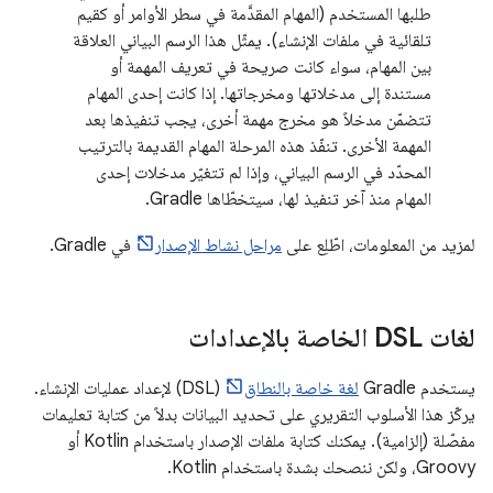
طلبها المستخدم (المهام المقدَّمة في سطر الأوامر أو كقيم
تلقائية في ملفات الإنشاء). يمثّل هذا الرسم البياني العلاقة
بين المهام، سواء كانت صريحة في تعريف المهمة أو
مستندة إلى مدخلاتها ومخرجاتها. إذا كانت إحدى المهام
تتضمّن مدخلاً هو مخرج مهمة أخرى، يجب تنفيذها بعد
المهمة الأخرى. تنفّذ هذه المرحلة المهام القديمة بالترتيب
المحدّد في الرسم البياني، وإذا لم تتغيّر مدخلات إحدى
المهام منذ آخر تنفيذ لها، سيتخطّاها Gradle.
لمزيد من المعلومات، اطّلِع على
مراحل نشاط الإصدار
في Gradle.
لغات DSL الخاصة بالإعدادات
يستخدم Gradle
لغة خاصة بالنطاق
(DSL) لإعداد عمليات الإنشاء.
يركّز هذا الأسلوب التقريري على تحديد البيانات بدلاً من كتابة تعليمات
مفصّلة (إلزامية). يمكنك كتابة ملفات الإصدار باستخدام Kotlin أو
Groovy، ولكن ننصحك بشدة باستخدام Kotlin.