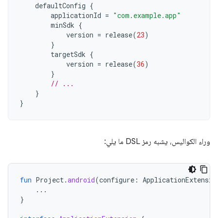
defaultConfig
{
applicationId
=
"com.example.app"
minSdk
{
version
=
release
(
23
)
}
targetSdk
{
version
=
release
(
36
)
}
// ...
}
}
وراء الكواليس، يشبه رمز DSL ما يلي:
fun
Project
.
android
(
configure
:
ApplicationExtensio
...
}