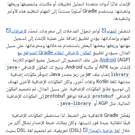
الإنشاء غالبًا أدوات متعددة لتحليل تطبيقك أو مكتبتك وتجميعها وربطها
وتعبئتها. يستخدم Gradle أسلوبًا مستندًا إلى المهام لتنظيم هذه الأوامر
وتنفيذها.
تتضمّن
المهام
أوامر تحوّل المدخلات إلى مخرجات. تحدّد
الإضافات
المهام وإعداداتها. يؤدي تطبيق إضافة على عملية الإنشاء إلى تسجيل
مهامها وربطها ببعضها البعض باستخدام مدخلاتها ومخرجاتها. على سبيل
المثال، سيؤدي تطبيق
المكوّن الإضافي لنظام Gradle المتوافق مع
Android
(AGP) على ملف التصميم إلى تسجيل جميع المهام اللازمة
لإنشاء حزمة APK أو مكتبة Android. يتيح لك المكوّن الإضافي
java-
library
إنشاء ملف jar من رمز مصدر Java. تتوفّر مكوّنات إضافية
مشابهة للغة Kotlin ولغات أخرى، ولكن المكوّنات الإضافية الأخرى تهدف
إلى توسيع نطاق المكوّنات الإضافية. على سبيل المثال، تم تصميم المكوّن
الإضافي
protobuf
لإضافة توافق protobuf إلى المكوّنات الإضافية
الحالية، مثل AGP أو
java-library
.
يُفضّل Gradle الاتفاقية على الضبط، لذا ستتضمّن المكوّنات الإضافية
قيمًا تلقائية جيدة فور تثبيتها، ولكن يمكنك ضبط الإصدار بشكل أكبر من
خلال
لغة خاصة بالمجال
(DSL) تعريفية. تم تصميم لغة DSL بحيث