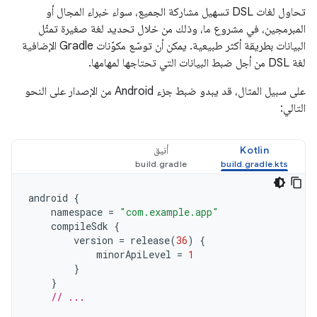
تحاول لغات DSL تسهيل مشاركة الجميع، سواء خبراء المجال أو
المبرمجين، في مشروع ما، وذلك من خلال تحديد لغة صغيرة تمثّل
البيانات بطريقة أكثر طبيعية. يمكن أن توسّع مكوّنات Gradle الإضافية
لغة DSL من أجل ضبط البيانات التي تحتاجها لمهامها.
على سبيل المثال، قد يبدو ضبط جزء Android من الإصدار على النحو
التالي:
Kotlin
أنيق
android
{
namespace
=
"com.example.app"
compileSdk
{
version
=
release
(
36
)
{
minorApiLevel
=
1
}
}
// ...