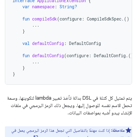
interface
ApplicationExtension
{
var
namespace
:
String?
fun
compileSdk
(
configure
:
CompileSdkSpec
.()
-
>
...
}
val
defaultConfig
:
DefaultConfig
fun
defaultConfig
(
configure
:
DefaultConfig
.()
...
}
}
يتم تمثيل كل كتلة في DSL بدالة تأخذ تعبير lambda لتكوينها، وسمة
تحمل الاسم نفسه للوصول إليها. ويجعل ذلك الرمز البرمجي في ملفات
الإنشاء يبدو أشبه بمواصفات البيانات.
ملاحظة:
إذا كنت مهتمًا بالتفاصيل التي تجعل هذا الرمز البرمجي يعمل في