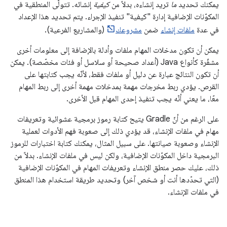
يمكنك تحديد
ما
تريد إنشاءه، بدلاً من
كيفية
إنشائه. تتولّى المنطقية في
المكوّنات الإضافية إدارة "كيفية" تنفيذ الإجراء. يتم تحديد هذا الإعداد
في عدة
ملفات إنشاء
ضمن
مشروعك
(والمشاريع الفرعية).
يمكن أن تكون مدخلات المهام ملفات وأدلة بالإضافة إلى معلومات أخرى
مشفّرة كأنواع Java (أعداد صحيحة أو سلاسل أو فئات مخصّصة). يمكن
أن تكون النتائج عبارة عن دليل أو ملفات فقط، لأنّه يجب كتابتها على
القرص. يؤدي ربط مخرجات مهمة بمدخلات مهمة أخرى إلى ربط المهام
معًا، ما يعني أنّه يجب تنفيذ إحدى المهام قبل الأخرى.
على الرغم من أنّ Gradle يتيح كتابة رموز برمجية عشوائية وتعريفات
مهام في ملفات الإنشاء، قد يؤدي ذلك إلى صعوبة فهم الأدوات لعملية
الإنشاء وصعوبة صيانتها. على سبيل المثال، يمكنك كتابة اختبارات للرموز
البرمجية داخل المكوّنات الإضافية، ولكن ليس في ملفات الإنشاء. بدلاً من
ذلك، عليك حصر منطق الإنشاء وتعريفات المهام في المكوّنات الإضافية
(التي تحدّدها أنت أو شخص آخر) وتحديد طريقة استخدام هذا المنطق
في ملفات الإنشاء.