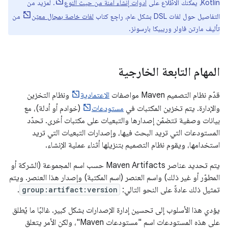
Kotlin، يمكنك الاطّلاع على
أدوات إنشاء آمنة من حيث النوع
. لمزيد من
التفاصيل حول لغات DSL بشكل عام، راجِع كتاب
لغات خاصة بمجال معيّن
من
تأليف مارتن فاولر وريبيكا بارسونز.
المهام التابعة الخارجية
قدّم نظام التصميم Maven مواصفات
الاعتمادية
ونظام التخزين
والإدارة. يتم تخزين المكتبات في
مستودعات
(خوادم أو أدلة)، مع
بيانات وصفية تتضمّن إصدارها والتبعيات على مكتبات أخرى. تحدّد
المستودعات التي تريد البحث فيها، وإصدارات التبعيات التي تريد
استخدامها، ويقوم نظام التصميم بتنزيلها أثناء عملية الإنشاء.
يتم تحديد عناصر Maven Artifacts حسب اسم المجموعة (الشركة أو
المطوّر أو غير ذلك) واسم العنصر (اسم المكتبة) وإصدار هذا العنصر. ويتم
تمثيل ذلك عادةً على النحو التالي:
group:artifact:version
.
يؤدي هذا الأسلوب إلى تحسين إدارة الإصدارات بشكل كبير. غالبًا ما يُطلق
على هذه المستودعات اسم "مستودعات Maven"، ولكن الأمر يتعلق