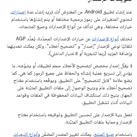
عند إنشاء تطبيق Android، من المفترض أنك تريد إنشاء عدة
إصدارات
.
تحتوي المتغيرات على رموز برمجية مختلفة أو يتم إنشاؤها باستخدام
خيارات مختلفة، وهي تتألف من أنواع الإصدارات وصيغ المنتجات.
تختلف
أنواع الإصدارات
عن خيارات الإصدارات المحدّدة. يُعدِّد AGP
تلقائيًا نوعَي الإصدار "إصدار" و "تصحيح أخطاء"، ولكن يمكنك تعديلهما
وإضافة المزيد (ربما للتجربة أو الاختبار الداخلي).
لا يقلّل إصدار مخصص لتصحيح الأخطاء حجم تطبيقك أو يشوّشه، ما
يؤدي إلى تسريع عملية إنشائه والحفاظ على جميع الرموز كما هي. كما
يضع علامة "قابل للتصحيح" على التطبيق، ويوقّعه باستخدام مفتاح
تصحيح أخطاء عام ويتيح الوصول إلى ملفات التطبيق المثبَّتة على
الجهاز. يتيح ذلك استكشاف البيانات المحفوظة في الملفات وقواعد
البيانات أثناء تشغيل التطبيق.
تعمل بنية الإصدار على تحسين التطبيق وتوقيعه باستخدام مفتاح
الإصدار وحماية ملفات التطبيق المثبَّتة.
باستخدام
صيغ المنتج
، يمكنك تغيير المصدر المضمّن و
أنواع التبعيات