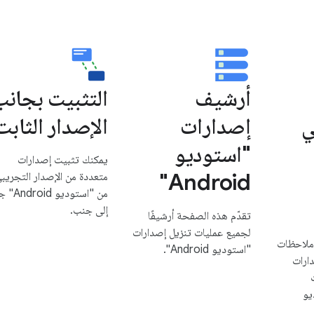
أرشيف
التثبيت بجانب
ي
إصدارات
الإصدار الثابت
"استوديو
يمكنك تثبيت إصدارات
Android"
متعددة من الإصدار التجريب
من "استوديو id
إلى جنب.
تقدّم هذه الصفحة أرشيفًا
لجميع عمليات تنزيل إصدارات
 ملاحظات
"استوديو Android".
ارات
ت
يو