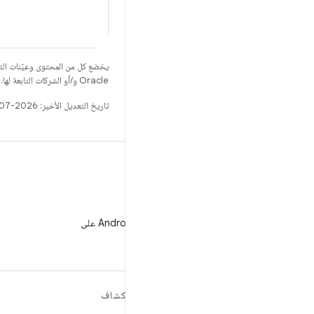
يخضع كل من المحتوى وعيّنات الت
Oracle و/أو الشركات التابعة لها.
تاريخ التعديل الأخير: 2026-07-30 (حسب التوقيت العالمي المتفَّق عليه)
WeChat
متابعة مطوّري برامج Android على
WeChat
مزيد من المعلومات حول نظام
استكشاف
التشغيل ANDROID