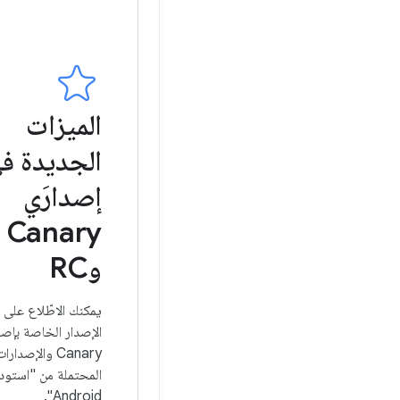
الميزات
الجديدة ف
إصدارَي
Canary
وRC
يمكنك الاطّلاع على
الإصدار الخاصة بإصد
Canary والإصدارا
المحتملة من "استود
Android".