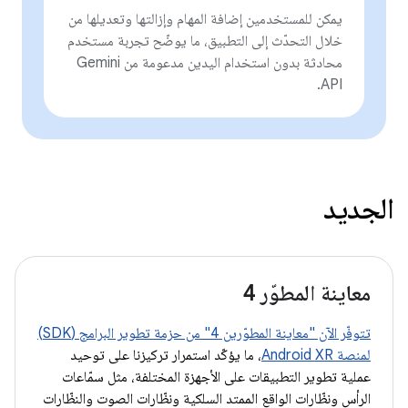
يمكن للمستخدمين إضافة المهام وإزالتها وتعديلها من
خلال التحدّث إلى التطبيق، ما يوضّح تجربة مستخدم
محادثة بدون استخدام اليدين مدعومة من Gemini
API.
الجديد
معاينة المطوّر 4
تتوفّر الآن "معاينة المطوّرين 4" من حزمة تطوير البرامج (SDK)
لمنصة Android XR
، ما يؤكّد استمرار تركيزنا على توحيد
عملية تطوير التطبيقات على الأجهزة المختلفة، مثل سمّاعات
الرأس ونظّارات الواقع الممتد السلكية ونظّارات الصوت والنظّارات