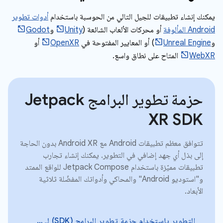
يمكنك إنشاء تطبيقات للجيل التالي من الحوسبة باستخدام
أدوات تطوير
Android المألوفة
أو محركات الألعاب الشائعة (
Unity
و
Godot
و
Unreal Engine
) أو المعايير المفتوحة في
OpenXR
أو
WebXR
المتاح على نطاق واسع.
حزمة تطوير البرامج Jetpack
XR SDK
تتوافق معظم تطبيقات Android مع Android XR بدون الحاجة
إلى بذل أي جهد إضافي في التطوير. يمكنك إنشاء تجارب
تطبيقات مميّزة باستخدام Jetpack Compose للواقع الممتد
و"استوديو Android" والمحاكي وأدواتك المفضّلة ثلاثية
الأبعاد.
التطوير باستخدام حزمة تطوير البرامج (SDK) لـ Jetpack XR