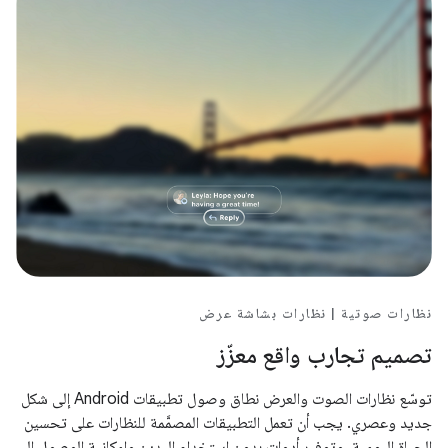
نظارات صوتية | نظارات بشاشة عرض
تصميم تجارب واقع معزّز
توسّع نظارات الصوت والعرض نطاق وصول تطبيقات Android إلى شكل
جديد وعصري. يجب أن تعمل التطبيقات المصمَّمة للنظارات على تحسين
الحياة اليومية، وتوفير أدوات بدون استخدام اليدين وإمكانية الوصول إلى