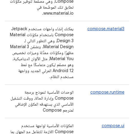
Compose، وهي مصمّمة لتوفير مكوّنات
تطابق تلك الموضّحة في
www.material.io.
compose.material3
يمكنك إنشاء واجهات مستخدم Jetpack
Compose باستخدام مكوّنات Material
Design 3، وهي التطور التالي لـ
Material Design. يتضمّن Material 3
مظهرًا ومكوّنات معدَّلة وميزات تخصيص
Material You، مثل الألوان الديناميكية،
وهو مصمّم ليكون متماسكًا مع نمط
Android 12 المرئي الجديد وواجهة
مستخدم النظام.
compose.runtime
الوحدات الأساسية لنموذج برمجة
Compose وإدارة الحالة، ووقت التشغيل
الأساسي الذي يستهدفه المكوّن الإضافي
لمترجم Compose
compose.ui
المكوّنات الأساسية لواجهة مستخدم
Compose اللازمة للتفاعل مع الجهاز، بما