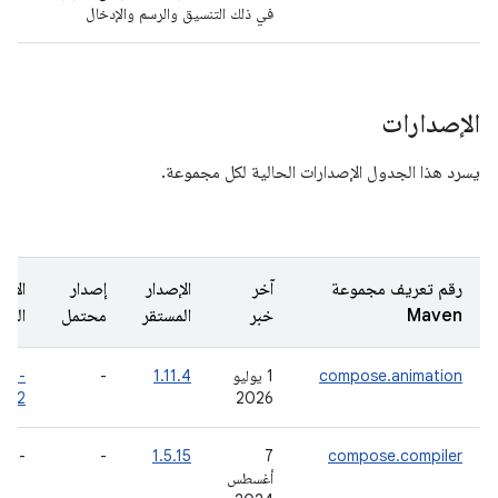
في ذلك التنسيق والرسم والإدخال
الإصدارات
يسرد هذا الجدول الإصدارات الحالية لكل مجموعة.
رقم تعريف مجموعة
آخر
الإصدار
إصدار
الإص
Maven
خبر
المستقر
محتمل
التج
compose.animation
‫1 يوليو
1.11.4
-
12.0-
a02
2026
-
-
1.5.15
‫7
compose.compiler
أغسطس