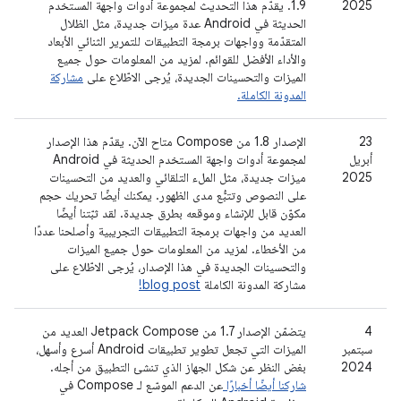
2025
1.9. يقدّم هذا التحديث لمجموعة أدوات واجهة المستخدم
الحديثة في Android عدة ميزات جديدة، مثل الظلال
المتقدّمة وواجهات برمجة التطبيقات للتمرير الثنائي الأبعاد
والأداء الأفضل للقوائم. لمزيد من المعلومات حول جميع
الميزات والتحسينات الجديدة، يُرجى الاطّلاع على
مشاركة
المدونة الكاملة.
‫23
الإصدار 1.8 من Compose متاح الآن. يقدّم هذا الإصدار
أبريل
لمجموعة أدوات واجهة المستخدم الحديثة في Android
2025
ميزات جديدة، مثل الملء التلقائي والعديد من التحسينات
على النصوص وتتبُّع مدى الظهور. يمكنك أيضًا تحريك حجم
مكوّن قابل للإنشاء وموقعه بطرق جديدة. لقد ثبّتنا أيضًا
العديد من واجهات برمجة التطبيقات التجريبية وأصلحنا عددًا
من الأخطاء. لمزيد من المعلومات حول جميع الميزات
والتحسينات الجديدة في هذا الإصدار، يُرجى الاطّلاع على
مشاركة المدونة الكاملة
blog post!
‫4
يتضمّن الإصدار 1.7 من Jetpack Compose العديد من
سبتمبر
الميزات التي تجعل تطوير تطبيقات Android أسرع وأسهل،
2024
بغض النظر عن شكل الجهاز الذي تنشئ التطبيق من أجله.
شاركنا أيضًا أخبارًا
عن الدعم الموسّع لـ Compose في