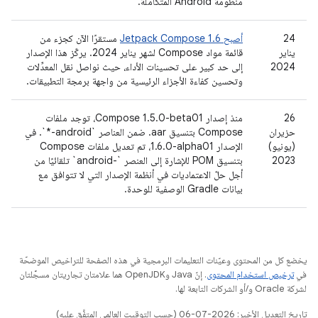
منظومة Android المتكاملة.
‫24
أصبح Jetpack Compose 1.6
مستقرًا الآن كجزء من
يناير
قائمة مواد Compose لشهر يناير 2024. يركّز هذا الإصدار
2024
إلى حد كبير على تحسينات الأداء، حيث نواصل نقل المعدِّلات
وتحسين كفاءة الأجزاء الرئيسية من واجهة برمجة التطبيقات.
26
منذ إصدار Compose 1.5.0-beta01، توجد ملفات
حزيران
Compose بتنسيق ‎.aar ضمن العناصر `‎*-android`. في
(يونيو)
الإصدار ‎1.6.0-alpha01، تم تعديل ملفات Compose
2023
بتنسيق POM للإشارة إلى العنصر `-android` تلقائيًا من
أجل حلّ الاعتماديات في أنظمة الإصدار التي لا تتوافق مع
بيانات Gradle الوصفية للوحدة.
يخضع كل من المحتوى وعيّنات التعليمات البرمجية في هذه الصفحة للتراخيص الموضحّة
في
ترخيص استخدام المحتوى
. إنّ Java وOpenJDK هما علامتان تجاريتان مسجَّلتان
لشركة Oracle و/أو الشركات التابعة لها.
تاريخ التعديل الأخير: 2026-07-06 (حسب التوقيت العالمي المتفَّق عليه)