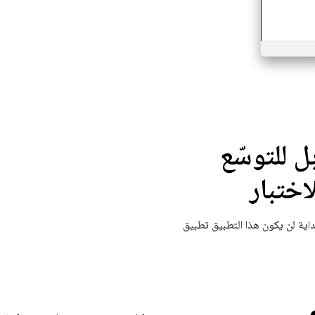
بيق Android قابل للتوسّع
اختبار
داية لن يكون هذا التطبيق تطبيق