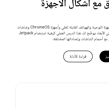
ق مع أشكال الأجهزة
إنشاء تطبيق يعمل على الهواتف والأجهزة اللوحية والهواتف القابلة للطي وأجهزة ChromeOS وشاشات
السيارات وتطبيقات الواقع الممتد ثنائي الأبعاد يوضّح لك هذا الدرس العملي كيفية استخدام Jetpack
يز
قراءة الأدلة