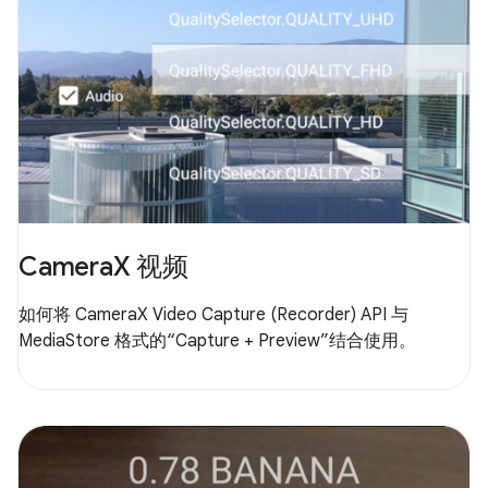
CameraX 视频
如何将 CameraX Video Capture (Recorder) API 与
MediaStore 格式的“Capture + Preview”结合使用。