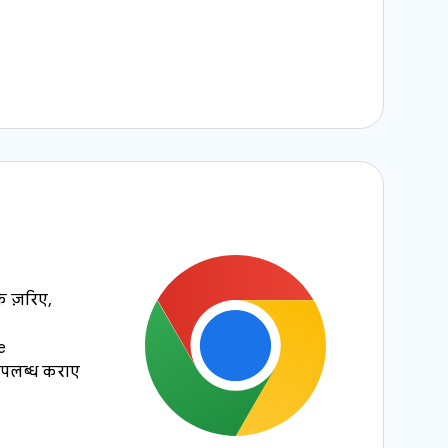
े ज़रिए,
e
उपलब्ध कराए