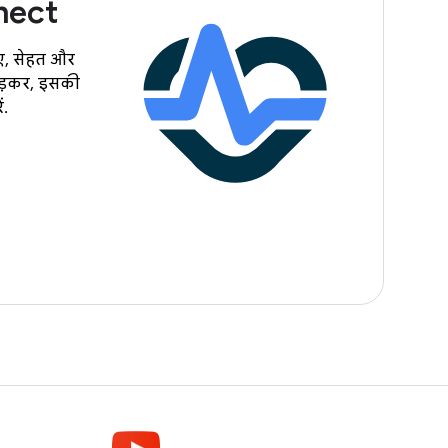
nect
ए, सेहत और
जोड़कर, इसकी
ं.