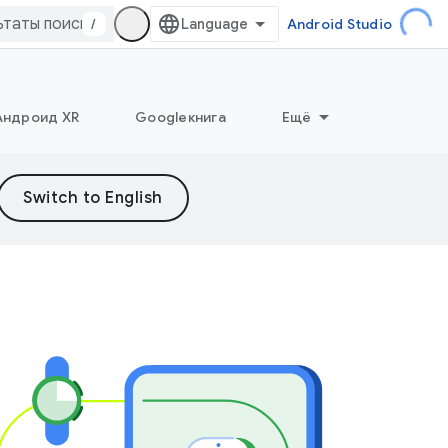
/
Android Studio
Андроид XR
Googleкнига
Ещё