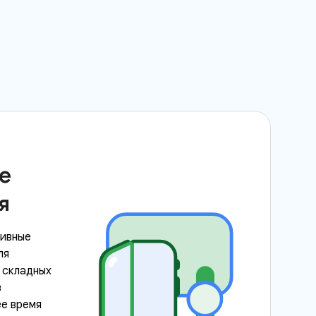
е
я
тивные
ля
 складных
в
е время