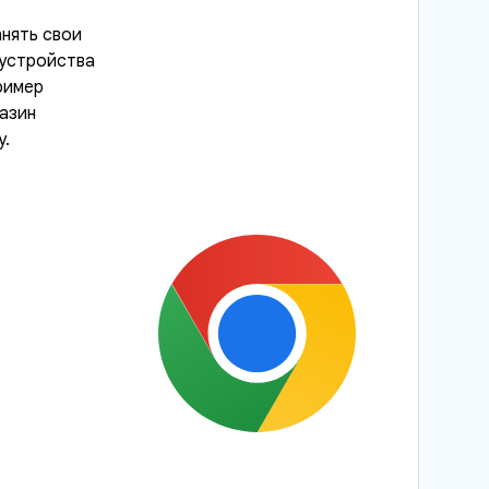
нять свои
 устройства
ример
азин
y.