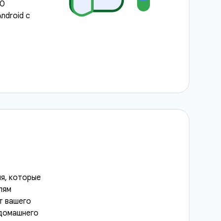
70
ndroid с
я, которые
лям
т вашего
 домашнего