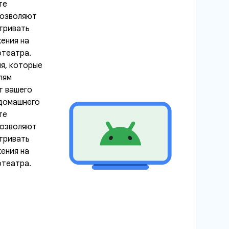
те
позволяют
тривать
ения на
отеатра.
я, которые
лям
т вашего
 домашнего
те
позволяют
тривать
ения на
отеатра.