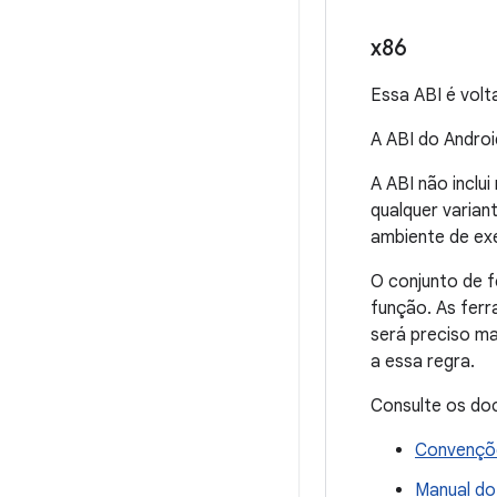
x86
Essa ABI é volt
A ABI do Androi
A ABI não inclu
qualquer varia
ambiente de exe
O conjunto de 
função. As ferr
será preciso m
a essa regra.
Consulte os doc
Convençõe
Manual do 