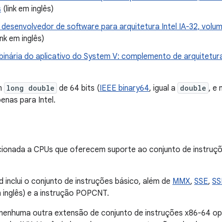
s
(link em inglês)
 desenvolvedor de software para arquitetura Intel IA-32, volu
ink em inglês)
 binária do aplicativo do System V: complemento de arquitetur
m
long double
de 64 bits (
IEEE binary64
, igual a
double
, e
nas para Intel.
ecionada a CPUs que oferecem suporte ao conjunto de instru
d inclui o conjunto de instruções básico, além de
MMX
,
SSE
,
SS
m inglês) e a instrução POPCNT.
ui nenhuma outra extensão de conjunto de instruções x86-64 