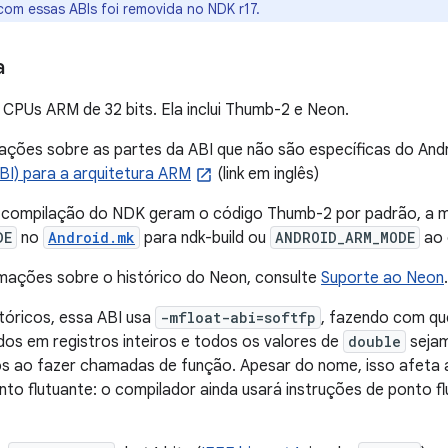
com essas ABIs foi removida no NDK r17.
a
 CPUs ARM de 32 bits. Ela inclui Thumb-2 e Neon.
ações sobre as partes da ABI que não são específicas do And
ABI) para a arquitetura ARM
(link em inglês)
 compilação do NDK geram o código Thumb-2 por padrão, a 
DE
no
Android.mk
para ndk-build ou
ANDROID_ARM_MODE
ao 
rmações sobre o histórico do Neon, consulte
Suporte ao Neon
.
tóricos, essa ABI usa
-mfloat-abi=softfp
, fazendo com qu
dos em registros inteiros e todos os valores de
double
sejam
ros ao fazer chamadas de função. Apesar do nome, isso afeta
to flutuante: o compilador ainda usará instruções de ponto f