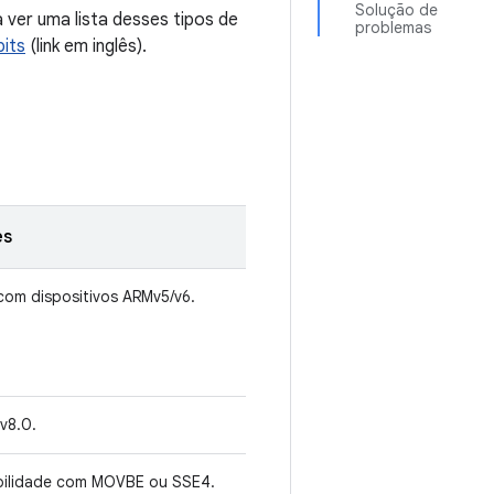
Solução de
 ver uma lista desses tipos de
problemas
bits
(link em inglês).
es
com dispositivos ARMv5/v6.
v8.0.
ilidade com MOVBE ou SSE4.