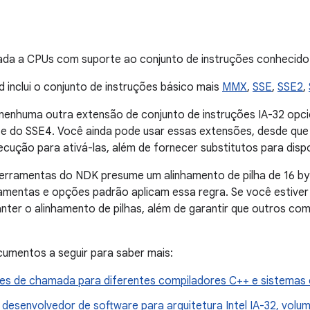
ada a CPUs com suporte ao conjunto de instruções conhecido 
d inclui o conjunto de instruções básico mais
MMX
,
SSE
,
SSE2
,
i nenhuma outra extensão de conjunto de instruções IA-32 o
nte do SSE4. Você ainda pode usar essas extensões, desde qu
cução para ativá-las, além de fornecer substitutos para dispo
ferramentas do NDK presume um alinhamento de pilha de 16 b
amentas e opções padrão aplicam essa regra. Se você estiver
anter o alinhamento de pilhas, além de garantir que outros 
umentos a seguir para saber mais:
s de chamada para diferentes compiladores C++ e sistemas 
desenvolvedor de software para arquitetura Intel IA-32, volum