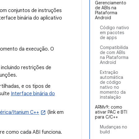
Gerenciamento
de ABIs na
com conjuntos de instruções
Plataforma
erface binária do aplicativo
Android
Código nativo
em pacotes
de apps
Compatibilida
momento da execução. O
de com ABIs
na Plataforma
Android
incluindo restrições de
Extração
funções.
automática
de código
ilhadas, e os tipos de
nativo no
momento da
sulte
Interface binária do
instalação
ARMv9: como
érica/Itanium C++
(link em
ativar PAC e BTI
para C/C++
Mudanças no
re como cada ABI funciona.
build