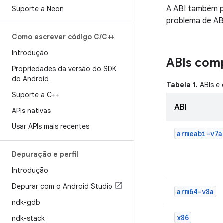
A ABI também po
Suporte a Neon
problema de ABI
Como escrever código C
/
C++
Introdução
ABIs comp
Propriedades da versão do SDK
do Android
Tabela 1.
ABIs e 
Suporte a C++
ABI
APIs nativas
Usar APIs mais recentes
armeabi-v7a
Depuração e perfil
Introdução
Depurar com o Android Studio
arm64-v8a
ndk-gdb
x86
ndk-stack