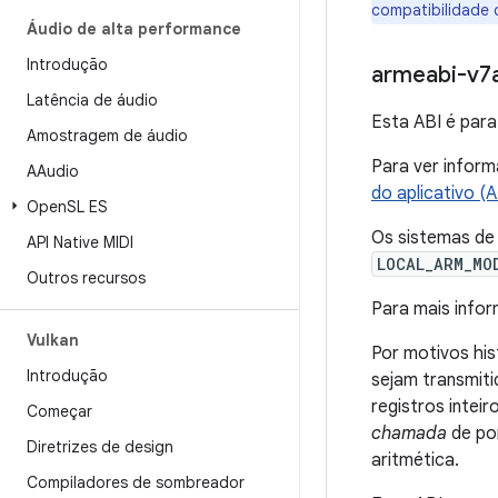
compatibilidade 
Áudio de alta performance
Introdução
armeabi-v7
Latência de áudio
Esta ABI é para
Amostragem de áudio
Para ver inform
AAudio
do aplicativo (
Open
SL ES
Os sistemas de
API Native MIDI
LOCAL_ARM_MO
Outros recursos
Para mais info
Vulkan
Por motivos his
Introdução
sejam transmiti
registros intei
Começar
chamada
de pon
Diretrizes de design
aritmética.
Compiladores de sombreador