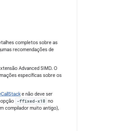
detalhes completos sobre as
algumas recomendações de
 extensão Advanced SIMD. O
formações específicas sobre os
CallStack
e não deve ser
a opção
-ffixed-x18
no
m compilador muito antigo),