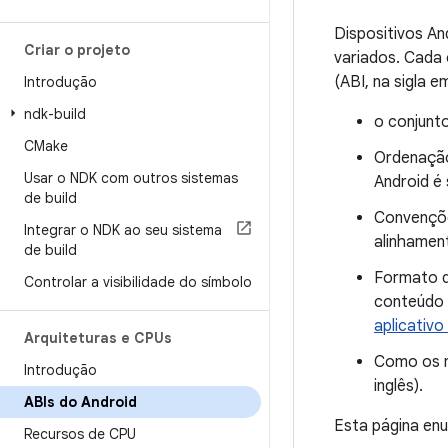
Dispositivos An
Criar o projeto
variados. Cada 
(ABI, na sigla e
Introdução
ndk-build
o conjunt
CMake
Ordenação
Usar o NDK com outros sistemas
Android é 
de build
Convenções
Integrar o NDK ao seu sistema
alinhamen
de build
Formato d
Controlar a visibilidade do símbolo
conteúdo 
aplicativ
Arquiteturas e CPUs
Como os n
Introdução
inglês).
ABIs do Android
Esta página en
Recursos de CPU