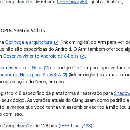
m
long double
de 64 bits (
IEEE binary64
, igual a
double
).
 CPUs ARM de 64 bits.
ina
Conheça a arquitetura
(link em inglês) do Arm para ver 
que não são específicas do Android. O Arm também oferece 
em
Desenvolvimento Android de 64 bits
.
r
intrínsecos do Neon
no código C e C++ para aproveitar a
mador do Neon para Armv8-A
(link em inglês) traz mais in
 programação do Neon, em geral.
egistro x18 específico da plataforma é reservado para
Shadow
o seu código. As versões atuais do Clang usam como padrão 
to, a menos que você tenha um assembler escrito à mão (ou u
e com isso.
m
long double
de 128 bits (
IEEE binary128
).