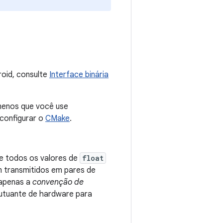
roid, consulte
Interface binária
menos que você use
configurar o
CMake
.
e todos os valores de
float
 transmitidos em pares de
 apenas a
convenção de
lutuante de hardware para