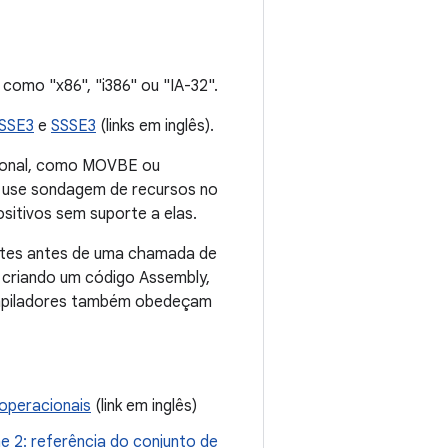
como "x86", "i386" ou "IA-32".
SSE3
e
SSSE3
(links em inglês).
pcional, como MOVBE ou
e use sondagem de recursos no
sitivos sem suporte a elas.
ytes antes de uma chamada de
 criando um código Assembly,
compiladores também obedeçam
operacionais
(link em inglês)
e 2: referência do conjunto de