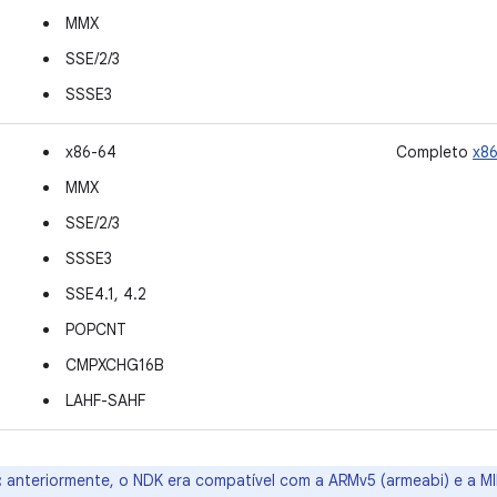
MMX
SSE/2/3
SSSE3
x86-64
Completo
x8
MMX
SSE/2/3
SSSE3
SSE4.1, 4.2
POPCNT
CMPXCHG16B
LAHF-SAHF
:
anteriormente, o NDK era compatível com a ARMv5 (armeabi) e a MIP