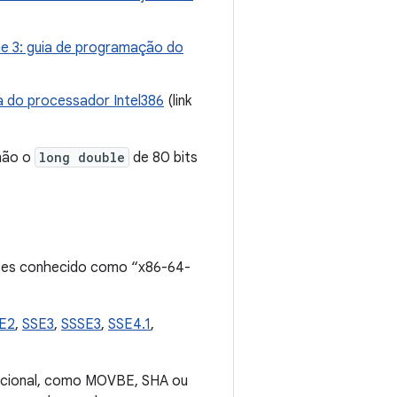
me 3: guia de programação do
a do processador Intel386
(link
 não o
long double
de 80 bits
ções conhecido como “x86-64-
E2
,
SSE3
,
SSSE3
,
SSE4.1
,
opcional, como MOVBE, SHA ou