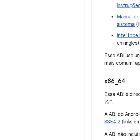
instruçõe
Manual do
sistema
(l
Interface
em inglês)
Essa ABI usa u
mais comum, ape
x86
_
64
Essa ABI é dir
v2”.
A ABI do Androi
SSE4.2
(links e
A ABI não incl