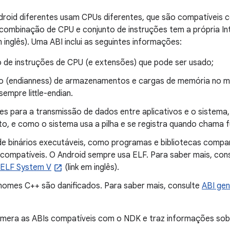
droid diferentes usam CPUs diferentes, que são compatíveis 
combinação de CPU e conjunto de instruções tem a própria Int
m inglês). Uma ABI inclui as seguintes informações:
o de instruções de CPU (e extensões) que pode ser usado;
 (endianness) de armazenamentos e cargas de memória no 
sempre little-endian.
 para a transmissão de dados entre aplicativos e o sistema, 
to, e como o sistema usa a pilha e se registra quando chama 
e binários executáveis, como programas e bibliotecas compart
compatíveis. O Android sempre usa ELF. Para saber mais, con
o ELF System V
(link em inglês).
omes C++ são danificados. Para saber mais, consulte
ABI gen
umera as ABIs compatíveis com o NDK e traz informações sob