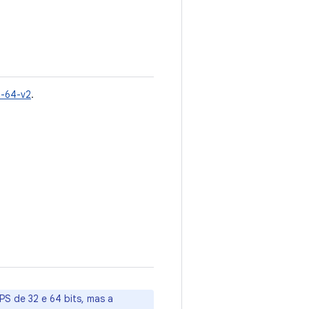
6-64-v2
.
S de 32 e 64 bits, mas a