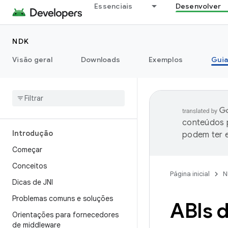
Essenciais
Desenvolver
NDK
Visão geral
Downloads
Exemplos
Guia
conteúdos p
Introdução
podem ter e
Começar
Conceitos
Página inicial
N
Dicas de JNI
Problemas comuns e soluções
ABIs 
Orientações para fornecedores
de middleware