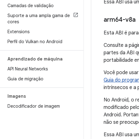
Essa ABI usa u
Camadas de validação
Suporte a uma ampla gama de
arm64-v8a
cores
Extensions
Esta ABI é para
Perfil do Vulkan no Android
Consulte a pág
partes da ABI 
Aprendizado de máquina
portabilidade 
API Neural Networks
Você pode usa
Guia de migração
Guia do progra
intrínsecos e a
Imagens
No Android, o r
Decodificador de imagem
modificado pel
Android. Portan
não se preocup
Essa ABI usa u