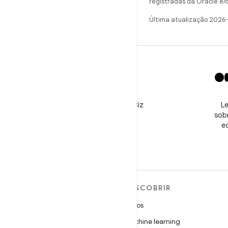
registradas da Oracle e/o
Última atualização 2026
X
Siga o perfil @GooglePlayBiz
Le
para conferir notícias e
sobr
receber suporte
e
MAIS SOBRE O ANDROID
DESCOBRIR
Android
Jogos
Android para empresas
Machine learning