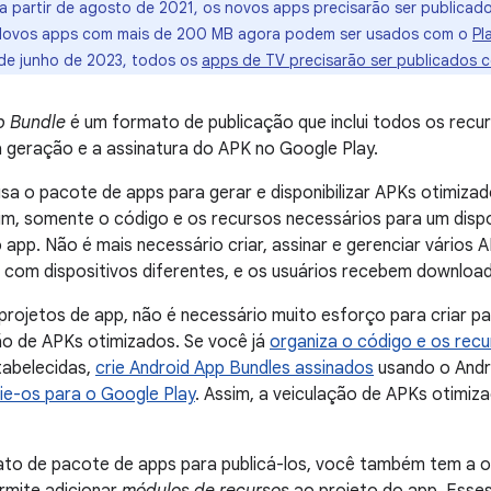
a partir de agosto de 2021, os novos apps precisarão ser publica
 Novos apps com mais de 200 MB agora podem ser usados com o
Pl
r de junho de 2023, todos os
apps de TV precisarão ser publicados
p Bundle
é um formato de publicação que inclui todos os recu
a geração e a assinatura do APK no Google Play.
sa o pacote de apps para gerar e disponibilizar APKs otimiza
sim, somente o código e os recursos necessários para um dispo
 app. Não é mais necessário criar, assinar e gerenciar vários 
 com dispositivos diferentes, e os usuários recebem downloa
projetos de app, não é necessário muito esforço para criar 
ão de APKs otimizados. Se você já
organiza o código e os rec
abelecidas,
crie Android App Bundles assinados
usando o Andr
ie-os para o Google Play
. Assim, a veiculação de APKs otimiz
ato de pacote de apps para publicá-los, você também tem a 