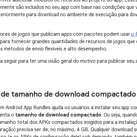
ermite adicionar
módulos de recursos
ao projeto do app. Esse
mente são incluídos no seu app com base nas condições que v
steriormente para download no ambiente de execução para d
ores de jogos que publicam apps com pacotes podem usar
o 
 para fornecer grandes quantidades de recursos de jogos que
s métodos de envio flexíveis e alto desempenho.
 a seguir para ter uma visão geral do motivo para publicar se
o de tamanho de download compactado
m Android App Bundles ajuda os usuários a instalar seu app 
menta o
tamanho de download compactado
. Ou seja, quan
tamanho total dos APKs compactados exigidos para a instalaç
uração) precisa ser de, no máximo, 4 GB. Qualquer download