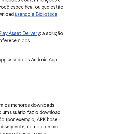
s módulos contêm funções e
ocê especifica, ou que estão
ownload
usando a Biblioteca
Play Asset Delivery
: a solução
 oferecem aos
u app usando os Android App
com os menores downloads
do um usuário faz o download
ão (por exemplo, APK base +
 subsequente, como o de um