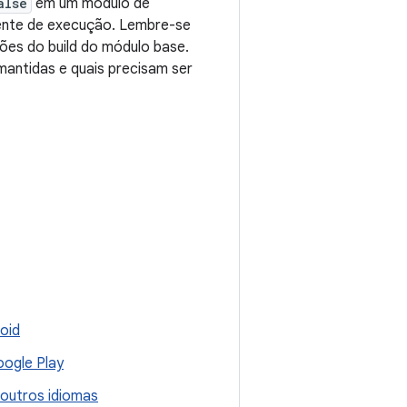
alse
em um módulo de
iente de execução. Lembre-se
ões do build do módulo base.
mantidas e quais precisam ser
oid
oogle Play
 outros idiomas