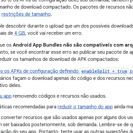
rso (e os APKs de configuração dele) sob demanda, também p
amanho de download compactado. Os pacotes de recursos não 
s
restrições de tamanho
.
le descobrir durante o upload que um dos possíveis download
ais de
4 GB
, você vai receber um erro.
que os
Android App Bundles não são compatíveis com ar
anto, se você encontrar esse erro ao publicar seu pacote de 
reduzir os tamanhos de download de APK compactados:
os os APKs de configuração definindo
enableSplit = true
p
uários façam o download apenas do código e dos recursos ne
tivo deles.
u app
removendo códigos e recursos não usados.
ráticas recomendadas para
reduzir o tamanho do app
ainda mai
 converter recursos que são usados apenas por alguns dos u
 ser baixados posteriormente, sob demanda. Lembre-se de que
ração do seu app. Portanto, tente usar as outras sugestões d