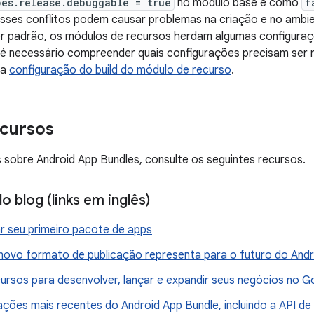
pes.release.debuggable = true
no módulo base e como
f
Esses conflitos podem causar problemas na criação e no amb
or padrão, os módulos de recursos herdam algumas configuraç
 é necessário compreender quais configurações precisam ser 
na
configuração do build do módulo de recurso
.
ecursos
 sobre Android App Bundles, consulte os seguintes recursos.
 blog (links em inglês)
r seu primeiro pacote de apps
novo formato de publicação representa para o futuro do Andr
ursos para desenvolver, lançar e expandir seus negócios no G
ações mais recentes do Android App Bundle, incluindo a API de