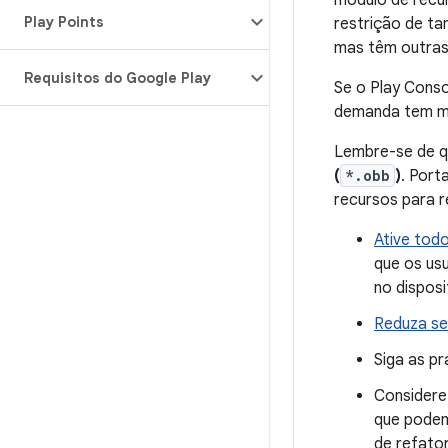
módulo de recu
Play Points
restrição de t
mas têm outra
Requisitos do Google Play
Se o Play Conso
demanda tem m
Lembre-se de 
(
*.obb
)
. Port
recursos para 
Ative tod
que os us
no disposi
Reduza se
Siga as p
Considere
que podem
de refato