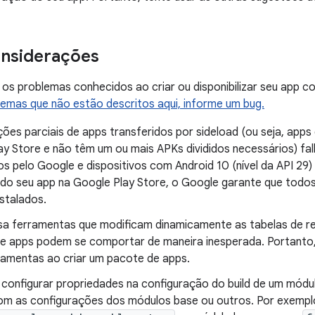
onsiderações
r os problemas conhecidos ao criar ou disponibilizar seu app 
lemas que não estão descritos aqui, informe um bug.
ções parciais de apps transferidos por sideload (ou seja, apps
ay Store e não têm um ou mais APKs divididos necessários) fa
os pelo Google e dispositivos com Android 10 (nível da API 29)
do seu app na Google Play Store, o Google garante que tod
stalados.
sa ferramentas que modificam dinamicamente as tabelas de r
e apps podem se comportar de maneira inesperada. Portanto,
ramentas ao criar um pacote de apps.
l configurar propriedades na configuração do build de um mód
com as configurações dos módulos base ou outros. Por exemplo