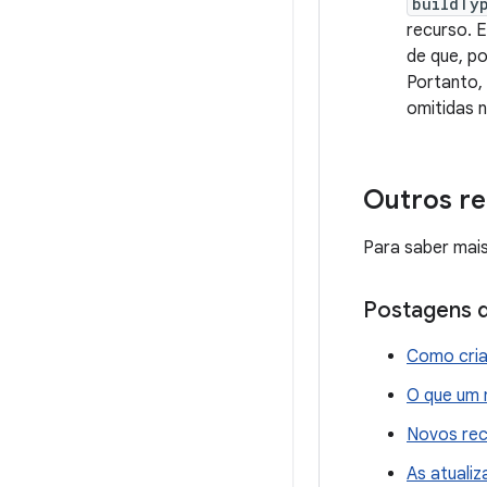
buildTy
recurso. 
de que, p
Portanto,
omitidas 
Outros r
Para saber mais
Postagens do
Como cria
O que um 
Novos rec
As atualiz