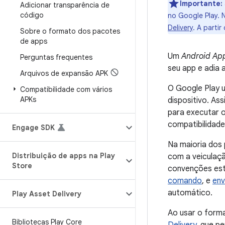
Importante:
Adicionar transparência de
código
no Google Play.
Delivery
. A parti
Sobre o formato dos pacotes
de apps
Um
Android Ap
Perguntas frequentes
seu app e adia 
Arquivos de expansão APK
O Google Play u
Compatibilidade com vários
APKs
dispositivo. As
para executar o
compatibilidade
Engage SDK
Na maioria dos 
Distribuição de apps na Play
com a veiculaç
Store
convenções est
comando
, e
env
automático.
Play Asset Delivery
Ao usar o form
Bibliotecas Play Core