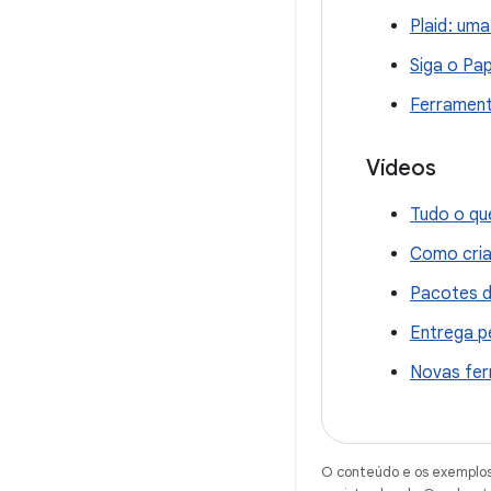
Plaid : um
Siga o Pa
Ferrament
Vídeos
Tudo o qu
Como cria
Pacotes d
Entrega p
Novas fer
O conteúdo e os exemplos 