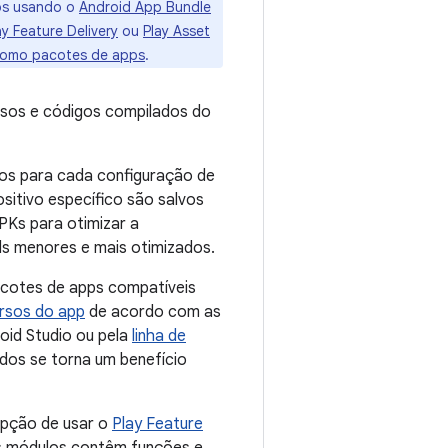
dos usando o
Android App Bundle
ay Feature Delivery
ou
Play Asset
 como pacotes de apps
.
rsos e códigos compilados do
dos para cada configuração de
sitivo específico são salvos
APKs para otimizar a
ds menores e mais otimizados.
pacotes de apps compatíveis
ursos do app
de acordo com as
oid Studio ou pela
linha de
ados se torna um benefício
opção de usar o
Play Feature