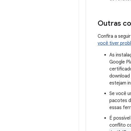
Outras c
Confira a segui
você tiver prob
As instala
Google Pl
certificad
download 
estejam in
Se você u
pacotes d
essas fer
É possíve
conflito 