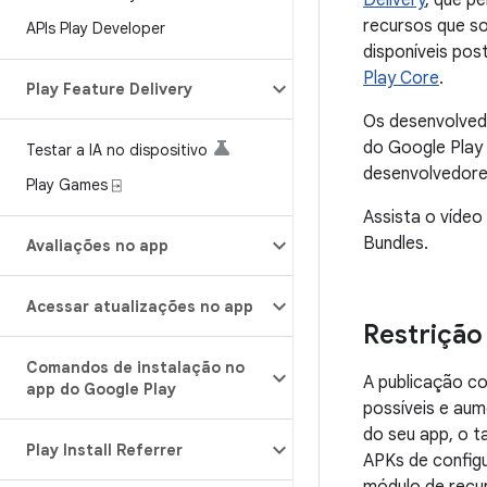
Delivery
, que p
recursos que so
APIs Play Developer
disponíveis po
Play Core
.
Play Feature Delivery
Os desenvolved
do Google Play
Testar a IA no dispositivo
desenvolvedore
Play Games ⍈
Assista o vídeo
Bundles.
Avaliações no app
Acessar atualizações no app
Restriçã
Comandos de instalação no
A publicação co
app do Google Play
possíveis e au
do seu app, o 
Play Install Referrer
APKs de config