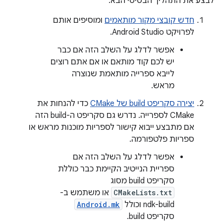
לבצע את התהליך הבסיסי הבא:
חדש קובצי מקור מותאמים
ומוסיפים אותם
לפרויקט Android Studio.
אפשר לדלג על השלב הזה אם כבר
יש לכם קוד מותאם או אם אתם רוצים
לייבא ספרייה מותאמת שנוצרה
מראש.
יצירה סקריפט build של CMake
כדי להנחות את
CMake לספרייה. נדרש גם סקריפט ה-build הזה
אם מתבצע ייבוא קישור לספריות מוכנות מראש או
ספריות פלטפורמה.
אפשר לדלג על השלב הזה אם
ספריית הנייטיב הקיימת כבר כוללת
סקריפט build מסוג
CMakeLists.txt
או משתמש ב-
ndk-build וכולל
Android.mk
סקריפט build.