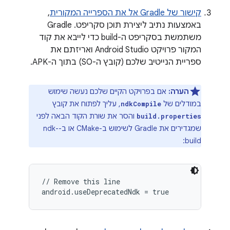
קישור של Gradle אל את הספרייה המקורית
,
באמצעות נתיב ליצירת תוכן סקריפט. Gradle
משתמשת בסקריפט ה-build כדי לייבא את קוד
המקור פרויקט Android Studio ואריזתם את
ספריית הנייטיב שלכם (קובץ ה-SO) בתוך ה-APK.
הערה:
אם בפרויקט הקיים שלכם נעשה שימוש
במודלים של
, עליך לפתוח את קובץ
ndkCompile
והסר את שורת הקוד הבאה לפני
build.properties
שמגדירים את Gradle לשימוש ב-CMake או ב-ndk-
build:
// Remove this line
