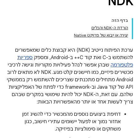
NDK
בדף הזה
הורדת ה-NDK והכלים
יצירה או ייבוא של פרויקט Native
ערכת הפיתוח נייטיב (NDK) היא קבוצת כלים שמאפשרים
להשתמש ב-C ואת קוד C++ ב-Android, ומספק
ספריות
פלטפורמה
שבהן אפשר לנהל פעילויות מקוריות וגישה לרכיבי
מכשירים פיזיים, כמו חיישנים קלט מגע. NDK לא מתאים לרוב
Android מתחילים מתכנתים שצריכים להשתמש רק בממשקי
API של קוד Java וב-framework כדי לפתח של האפליקציות
שלהם. עם זאת, ה-NDK יכול להיות שימושי במקרים שבהם
צריך לעשות אחד או יותר מהאפשרויות הבאות:
דחיפת ביצועים נוספים מהמכשיר כדי להשיג זמן
אחזור נמוך או לפעול יישומים עתירי חישוב, כגון
משחקים או סימולציות בפיזיקה.