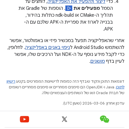
כדי
ליצור ולהפעיל את האפליקציה
, לוחצים על
הסמל
מפעילים את
. הוספות של Gradle את
תהליך ה-CMake או ndk-build כתלות בהידור,
בבנייה לארוז את ספריית ה-APK שלכם עם ה-
APK.
אחרי שהאפליקציה תפעל במכשיר פיזי או באמולטור, אפשר
להשתמש Android Studio ל
ניפוי באגים באפליקציה
. לחלופין,
כדי לקבל מידע נוסף על ה-NDK ועל הרכיבים שלו, אפשר
לעיין בדף
מושגים
.
דוגמאות התוכן והקוד שבדף הזה כפופות לרישיונות המפורטים בקטע
רישיון
לתוכן
.‏ Java ו-OpenJDK הם סימנים מסחריים או סימנים מסחריים רשומים
של חברת Oracle ו/או של השותפים העצמאיים שלה.
עדכון אחרון: 2026-03-06 (שעון UTC).