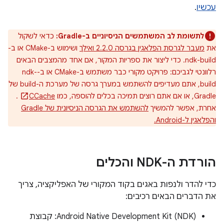
עכשיו
.
לתשומת לב המשתמשים הניסיוניים ב-Gradle:
כדאי לשקול
את
מעבר לגרסת הפלאגין בגרסה 2.2.0 ואילך
ושימוש ב-CMake או ב-
ndk-build. כדי ליצור את ספריות המקור, אם אחד מהמצבים הבאים
רלוונטי לגביכם: פרויקט מקורי כבר משתמש ב-CMake או ב-ndk-
build, אתם מעדיפים להשתמש במערך גרסה של מערכת ה-build של
Gradle, או אם אתם רוצים תמיכה בכלים להוספה, כמו
CCache
.
אחרת, אפשר להמשיך
להשתמש את הגרסה הניסיונית של Gradle
והפלאגין ל-Android.
הורדת ה-NDK והכלים
כדי להדר ולנפות באגים בקוד המקורי של האפליקציה, צריך
את הדברים הבאים רכיבים:
Android Native Development Kit (NDK): קבוצת