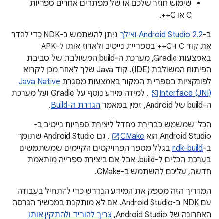
שימוש חוזר שלכם או של מפתחים אחרים ספריות
C או C++.
ב-
Android Studio 2.2 ואילך
ניתן להשתמש ב-NDK כדי להדר
את קוד C ו-C++ בספריית נייטיב ולארוז אותו ל-APK
באמצעות Gradle, מערכת ה-build המשולבת של סביבת
הפיתוח המשולבת (IDE). קוד Java שלך לאחר מכן לקרוא
לפונקציות בספריית המקור באמצעות מסגרת
Java Native
Interface (JNI)
. למידה מידע נוסף על Gradle ועל מערכת
ה-build של Android, זמין במאמר
הגדרת ה-Build
.
הכלי שמשמש כברירת מחדל ליצירת ספריות נייטיב ב-
Android Studio הוא
CMake
. גם Android Studio שתומך
ב-
ndk-build
בגלל מספר הפרויקטים הקיימים שמשתמשים
בערכת הכלים ל-build. אבל אם ביצירת ספרייה מותאמת
חדשה, עליכם להשתמש ב-CMake.
המדריך הזה מספק את המידע הנדרש כדי להתחיל בעבודה
עם NDK ב-Android Studio. אם לא מותקנת במכשיר הגרסה
האחרונה של Android Studio,
צריך להוריד ולהתקין אותו