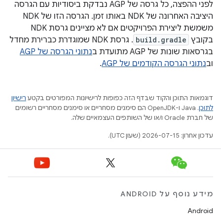
לפני ההפצה, כל גרסה של AGP נבדקת ביסודיות עם הגרסה
היציבה האחרונה של NDK באותו זמן. הגרסה הזו של NDK
משמשת ליצירת הפרויקטים אם לא מציינים גרסת NDK
בקובץ
build.gradle
. גרסת NDK שמוגדרת כברירת מחדל
בגרסאות שונות של AGP מתועדת ב
נתוני הגרסה של AGP
וב
נתוני הגרסה הקודמים של AGP
.
דוגמאות התוכן והקוד שבדף הזה כפופות לרישיונות המפורטים בקטע
רישיון
לתוכן
.‏ Java ו-OpenJDK הם סימנים מסחריים או סימנים מסחריים רשומים
של חברת Oracle ו/או של השותפים העצמאיים שלה.
עדכון אחרון: 2026-07-15 (שעון UTC).
מידע נוסף על ANDROID
Android