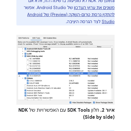
beta) של NDK לא מופיעות ברשימה הזו, אלא אם
משנים את ערוץ העדכון
של Android Studio. אפשר
להתקין גרסת טרום-השקה (Preview) של Android
Studio
לצד הגרסה היציבה.
איור 2.
חלון
SDK Tools
עם האפשרויות של
NDK
(Side by side)