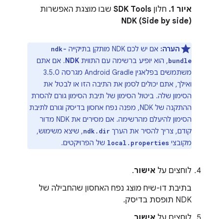
איור 1.
חלון
SDK Tools
שבו מוצגת האפשרות
NDK (Side by side)
הערה:
אם יש לכם NDK מותקן בתיקייה
ndk-
, הוא יופיע ברשימה עם התווית
NDK
. אם אתם
bundle
משתמשים בפלאגין Android Gradle מגרסה 3.5.0
ואילך, אתם יכולים לסמן את התיבה הזו או לבטל את
הסימון שלה. ביטול הסימון של תיבת הסימון גורם להסרת
ההתקנה של NDK, מפנה נפח אחסון בדיסק וגורם לתיבת
הסימון להיעלם מהרשימה. אם מסירים את NDK מדור
קודם, צריך להסיר את הערך
, שיצא משימוש,
ndk.dir
מקובצי
של הפרויקטים.
local.properties
לוחצים על
אישור
.
בתיבת דו-שיח מוצג נפח האחסון שהחבילה של
NDK תופסת בדיסק.
לוחצים על
אישור
.