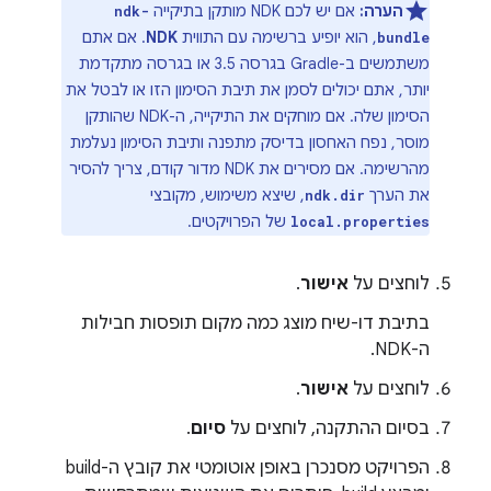
הערה:
אם יש לכם NDK מותקן בתיקייה
ndk-
, הוא יופיע ברשימה עם התווית
NDK
. אם אתם
bundle
משתמשים ב-Gradle בגרסה 3.5 או בגרסה מתקדמת
יותר, אתם יכולים לסמן את תיבת הסימון הזו או לבטל את
הסימון שלה. אם מוחקים את התיקייה, ה-NDK שהותקן
מוסר, נפח האחסון בדיסק מתפנה ותיבת הסימון נעלמת
מהרשימה. אם מסירים את NDK מדור קודם, צריך להסיר
את הערך
, שיצא משימוש, מקובצי
ndk.dir
של הפרויקטים.
local.properties
לוחצים על
אישור
.
בתיבת דו-שיח מוצג כמה מקום תופסות חבילות
ה-NDK.
לוחצים על
אישור
.
בסיום ההתקנה, לוחצים על
סיום
.
הפרויקט מסנכרן באופן אוטומטי את קובץ ה-build