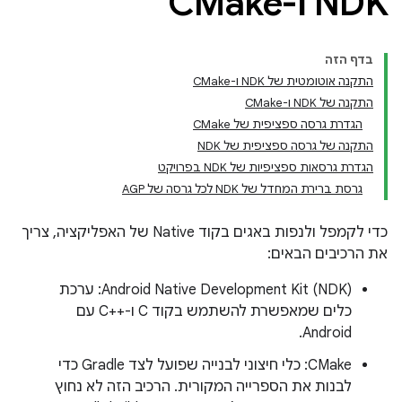
NDK ו-CMake
בדף הזה
התקנה אוטומטית של NDK ו-CMake
התקנה של NDK ו-CMake
הגדרת גרסה ספציפית של CMake
התקנה של גרסה ספציפית של NDK
הגדרת גרסאות ספציפיות של NDK בפרויקט
גרסת ברירת המחדל של NDK לכל גרסה של AGP
כדי לקמפל ולנפות באגים בקוד Native של האפליקציה, צריך
את הרכיבים הבאים:
‫Android Native Development Kit (NDK): ערכת
כלים שמאפשרת להשתמש בקוד C ו-C++‎ עם
Android.
‫CMake: כלי חיצוני לבנייה שפועל לצד Gradle כדי
לבנות את הספרייה המקורית. הרכיב הזה לא נחוץ