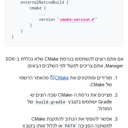
externalNativeBuild
{
cmake
{
...
version
"
cmake-version
"
}
}
}
אם אתם רוצים להשתמש בגרסת CMake שלא נכללת ב-SDK
Manager, אתם צריכים לפעול לפי השלבים הבאים:
מורידים ומתקינים את
CMake
מהאתר הרשמי
של CMake.
מציינים את גרסת ה-CMake שבה רוצים ש-
Gradle ישתמש בקובץ
build.gradle
של
המודול.
אפשר להוסיף את הנתיב להתקנת CMake
למשתנה הסביבה
PATH
או לכלול אותו בקובץ