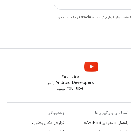
هستند. جاوا و OpenJDK علامت‌های تجاری یا علامت‌های تجاری ثبت‌شده Oracle و/یا وابسته‌های
YouTube
Android Developers را در
YouTube ببینید
اسناد و بارگیری‌ها
پشتیبانی
راهنمای «استودیو Android»
گزارش اشکال پلتفورم