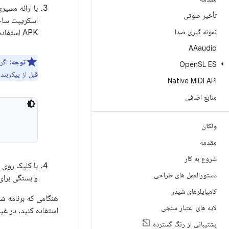
با ارائه مسیری به فایل
تأخیر صوتی
نمونه گیری صدا
APK استفاده می کند.
AAaudio
توجه:
اگر 
Open
SL ES
قبل از پیکربندی Gradle برای استفاده از CMake یا ndk-build خط کد زیر ر
Native MIDI API
منابع اضافی
ولکان
مقدمه
شروع به کار
با کلیک روی
دستورالعمل های طراحی
وابستگی برای کام
کامپایلرهای شیدر
هنگامی که برنامه شما رو
لایه های اعتبار سنجی
استفاده کنید. در غیر این
پشتیبانی از رنگ گسترده