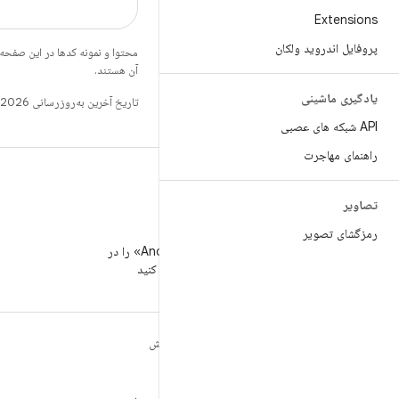
Extensions
پروفایل اندروید ولکان
محتوا و نمونه کدها در این صفحه
آن هستند.
یادگیری ماشینی
تاریخ آخرین به‌روزرسانی 2026-03-06 به‌وقت ساعت هماهنگ جهانی.
API شبکه های عصبی
راهنمای مهاجرت
تصاویر
رمزگشای تصویر
WeChat
«توسعه‌دهندگان Android» را در
WeChat دنبال کنید
مطالب بیشتر درباره
کاوش
ANDROID
بازی
Android