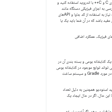
رسی به اجزای فیزیکی دستگاه مانند
حسگرها و ورودی لمسی استفاده کنید. ممکن است NDK برای اکثر برنامه نویسان مبتدی اندروید که نیاز به استفاده از کد جاوا و APIهای
نباشد. با این حال، NDK می تواند برای مواردی مفید باشد که در آن شما باید یک یا
‌های فیزیک، عملکرد اضافی
ز NDK برای کامپایل کدهای C و C++ در یک کتابخانه بومی و بسته بندی آن در
ده کنید. کد جاوا شما سپس می تواند توابع موجود در کتابخانه بومی
فراخوانی کند. برای اطلاعات بیشتر در مورد Gradle و سیستم ساخت
د استودیو همچنین به دلیل تعداد
 این حال، اگر در حال ایجاد یک
ND در Android Studio نیاز دارید در اختیار شما قرار می‌دهد. اگر آخرین نسخه