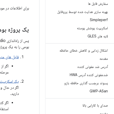
سفارش فایل ها
برای اطلاعات در مور
بهینه سازی هدایت شده توسط پروفایل
Simpleperf
اسکریپت پوشش پوسته
یک پروژه بومی
لایه های GLES
پس از راه‌اندازی Android Studio، می‌توانید به سادگی
بومی را به یک پروژه Android Studio موجود اضافه یا وارد کنید، باید این روند اساسی را دنبال
اشکال زدایی و کاهش خطای حافظه
فایل های منب
مقدمه
اگر از
آدرس ضد عفونی کننده
مرحله 
ضدعفونی کننده آدرس HWA
یک اسکریپت ساخت Make
پسوند برچسب گذاری حافظه بازو
اگر در حال و
GWP-ASan
دارید.
اگر کت
صدای با کارایی بالا
استفا
مقدمه