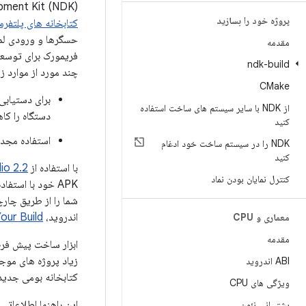
Native Development Kit (NDK) مجموعه ای از ابزارها است که به شم
پروژه خود را بسازید
کتابخانه های پلتفرم
مقدمه
ndk-build
چند مورد از موارد زی
CMake
برای دستیابی 
از NDK با سایر سیستم های ساخت استفاده
دستگاه را کا
کنید
استفاده مجدد از کتابخانه ها
NDK را در سیستم ساخت خود ادغام
کنید
با استفاده از
tudio 2.2
کنترل نمایان بودن نماد
شما را از طریق چا
اندروید،
 Your Build
معماری و CPU
مقدمه
ابزار ساخت پیش فرض
زیاد پروژه های موجو
ABI اندروید
کتابخانه بومی جدید هستید، بای
ویژگی های CPU
پشتیبانی نئون