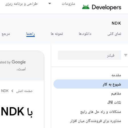
ملزومات
طراحی و برنامه ریزی
NDK
نمای کلی
دانلودها
نمونه ها
راهنما
مرجع
است.
مقدمه
شروع به کار
صفحه اصلی
NDK
مفاهیم
نکات JNI
با NDK شروع کنید
مشکلات و راه حل های رایج
مشاوره برای فروشندگان میان افزار