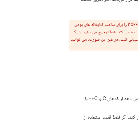
و استفاده از CMake یا ndk-build را برای ساخت کتابخانه های بومی
اعمال هر یک از موارد زیر در نظر بگیرید: پروژه بومی شما قبلاً از CMake یا ndk-build استفاده می کند. شما ترجیح می دهید از یک
بانی کنید. در غیر این صورت، می توانید
Android Native Development Kit (NDK): مجموعه ای از ابزارهایی که به شما امکان می دهد از کدهای C و C++ با
انه بومی شما کار می کند. اگر فقط قصد استفاده از