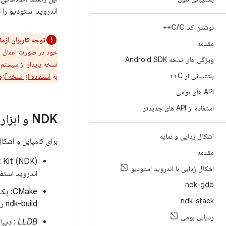
اندروید استودیو را 
نوشتن کد C
C++
/
توجه کاربران آزمایشی 
مقدمه
ویژگی های نسخه Android SDK
نسخه پایدار از سیستم ساخت Gradle استفاده کنید. یا می خواهید از
پشتیبانی از C++
به
استفاده از نسخه آزمایشی Gradle و افز
API های بومی
استفاده از API های جدیدتر
NDK و ابزارها را دانلود کنید
اشکال زدایی و نمایه
برای کامپایل و اشکال
مقدمه
اشکال زدایی با اندروید استودیو
اندروید استفا
ndk-gdb
ndk-stack
ndk-build را دارید، به این مؤلفه نیازی ندارید.
ردیابی بومی
LLDB
: دیباگر Android Studio برای اشکال زدایی کدهای