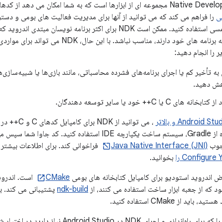
ا امکان می دهد از کدهای C و C++ با اندروید استفاده کنید و
ی
را فراهم می کند که می توانید از آنها برای مدیریت فعالیت های بومی و دست
فریمورک برای توسعه برنامه های خود دارند، مناسب 
ر را انجام دهید:
به تأخیر کم یا اجرای برنامه‌های فشرده محاسباتی، مانند بازی‌ها یا شبیه‌سازی
هش دهید.
ی C یا C++ خود یا سایر توسعه دهندگان.
Android S و بالاتر
، می توانید ا
APK خود با استفاده از Gradle، سیستم ساخت یکپارچه IDE استفا
رچوب
Java Native Interface (JNI)
Configure را
بخوانید.
 اندروید استودیو برای کامپایل کتابخانه های بومی
CMake
است. اندروی
د که از جعبه ابزار ساخت استفاده می کنند، از
ndk-build
پشتیبانی می کند. با
د از CMake استفاده کنید.
این راهنما اطلاعاتی را که برای راه‌اندازی و اجرای K