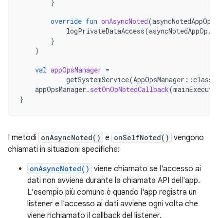
}
override
fun
onAsyncNoted
(
asyncNotedAppOp
:
logPrivateDataAccess
(
asyncNotedAppOp
.
o
}
}
val
appOpsManager
=
getSystemService
(
AppOpsManager
::
class
.
appOpsManager
.
setOnOpNotedCallback
(
mainExecuto
}
I metodi
onAsyncNoted()
e
onSelfNoted()
vengono
chiamati in situazioni specifiche:
onAsyncNoted()
viene chiamato se l'accesso ai
dati non avviene durante la chiamata API dell'app.
L'esempio più comune è quando l'app registra un
listener e l'accesso ai dati avviene ogni volta che
viene richiamato il callback del listener.