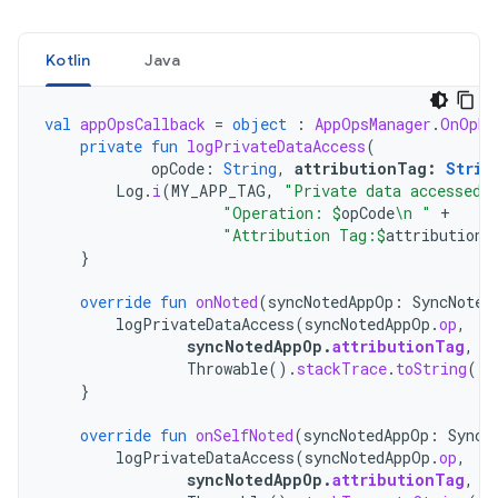
Kotlin
Java
val
appOpsCallback
=
object
:
AppOpsManager
.
OnOpNo
private
fun
logPrivateDataAccess
(
opCode
:
String
,
attributionTag
:
Strin
Log
.
i
(
MY_APP_TAG
,
"Private data accessed.
"Operation: 
$
opCode
\n "
+
"Attribution Tag:
$
attributionT
}
override
fun
onNoted
(
syncNotedAppOp
:
SyncNoted
logPrivateDataAccess
(
syncNotedAppOp
.
op
,
syncNotedAppOp
.
attributionTag
,
Throwable
().
stackTrace
.
toString
())
}
override
fun
onSelfNoted
(
syncNotedAppOp
:
SyncN
logPrivateDataAccess
(
syncNotedAppOp
.
op
,
syncNotedAppOp
.
attributionTag
,