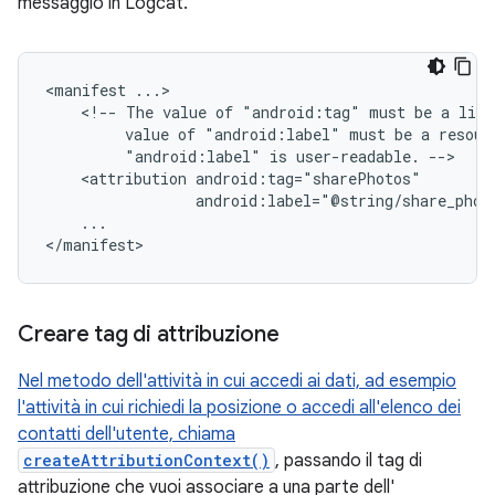
messaggio in Logcat.
<manifest
<!--
The
value
of
"android:tag"
must
be
a
lite
value
of
"android:label"
must
be
a
resour
"android:label"
is
user-readable.
<attribution
android:label="@string/share_phot
...

</manifest>
Creare tag di attribuzione
Nel metodo dell'attività in cui accedi ai dati, ad esempio
l'attività in cui richiedi la posizione o accedi all'elenco dei
contatti dell'utente, chiama
createAttributionContext()
, passando il tag di
attribuzione che vuoi associare a una parte dell'