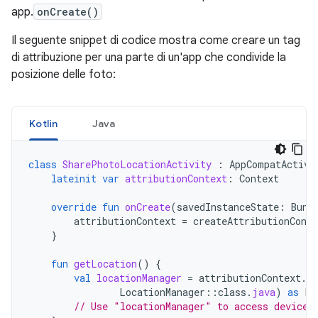
app.
onCreate()
Il seguente snippet di codice mostra come creare un tag
di attribuzione per una parte di un'app che condivide la
posizione delle foto:
Kotlin
Java
class
SharePhotoLocationActivity
:
AppCompatActivi
lateinit
var
attributionContext
:
Context
override
fun
onCreate
(
savedInstanceState
:
Bund
attributionContext
=
createAttributionConte
}
fun
getLocation
()
{
val
locationManager
=
attributionContext
.
g
LocationManager
::
class
.
java
)
as
Lo
// Use "locationManager" to access device 