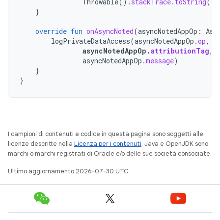
Throwable
().
stackTrace
.
toString
())
}
override
fun
onAsyncNoted
(
asyncNotedAppOp
:
Asy
logPrivateDataAccess
(
asyncNotedAppOp
.
op
,
asyncNotedAppOp
.
attributionTag
,
asyncNotedAppOp
.
message
)
}
}
I campioni di contenuti e codice in questa pagina sono soggetti alle
licenze descritte nella
Licenza per i contenuti
. Java e OpenJDK sono
marchi o marchi registrati di Oracle e/o delle sue società consociate.
Ultimo aggiornamento 2026-07-30 UTC.