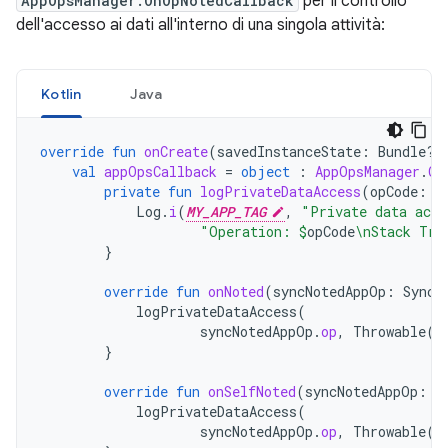
AppOpsManager.OnOpNotedCallback
per il controllo
dell'accesso ai dati all'interno di una singola attività:
Kotlin
Java
override
fun
onCreate
(
savedInstanceState
:
Bundle?)
val
appOpsCallback
=
object
:
AppOpsManager
.
On
private
fun
logPrivateDataAccess
(
opCode
:
S
Log
.
i
(
MY_APP_TAG
,
"Private data acce
"Operation: 
$
opCode
\nStack Tra
}
override
fun
onNoted
(
syncNotedAppOp
:
SyncN
logPrivateDataAccess
(
syncNotedAppOp
.
op
,
Throwable
()
}
override
fun
onSelfNoted
(
syncNotedAppOp
:
S
logPrivateDataAccess
(
syncNotedAppOp
.
op
,
Throwable
()