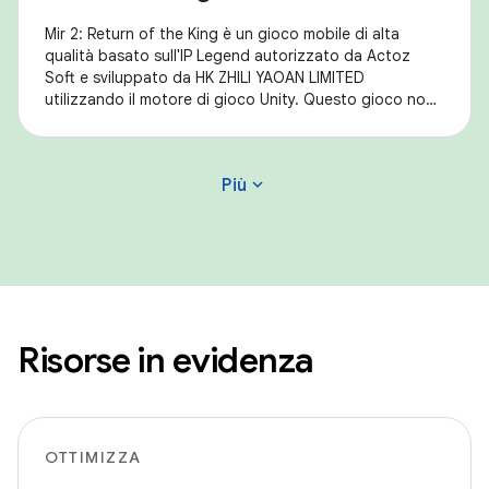
Mir 2: Return of the King è un gioco mobile di alta
qualità basato sull'IP Legend autorizzato da Actoz
Soft e sviluppato da HK ZHILI YAOAN LIMITED
utilizzando il motore di gioco Unity. Questo gioco non
solo ricrea perfettamente le sensazioni di Mir
expand_more
Più
Risorse in evidenza
OTTIMIZZA