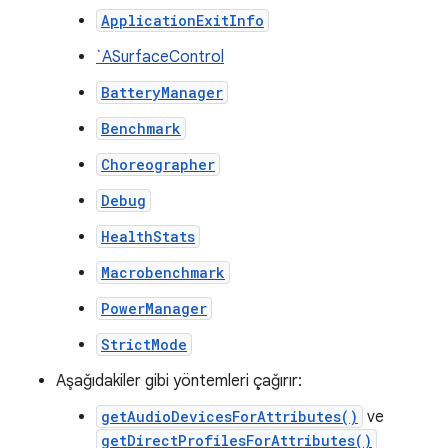
ApplicationExitInfo
`ASurfaceControl
BatteryManager
Benchmark
Choreographer
Debug
HealthStats
Macrobenchmark
PowerManager
StrictMode
Aşağıdakiler gibi yöntemleri çağırır:
getAudioDevicesForAttributes()
ve
getDirectProfilesForAttributes()