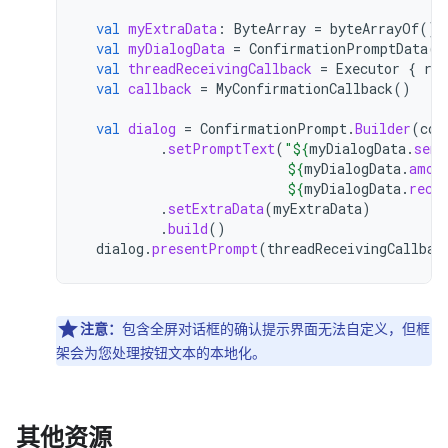
val
myExtraData
:
ByteArray
=
byteArrayOf
()
val
myDialogData
=
ConfirmationPromptData
(
"
val
threadReceivingCallback
=
Executor
{
run
val
callback
=
MyConfirmationCallback
()
val
dialog
=
ConfirmationPrompt
.
Builder
(
con
.
setPromptText
(
"
${
myDialogData
.
send
${
myDialogData
.
amou
${
myDialogData
.
rece
.
setExtraData
(
myExtraData
)
.
build
()
dialog
.
presentPrompt
(
threadReceivingCallbac
注意：
包含全屏对话框的确认提示界面无法自定义，但框
架会为您处理按钮文本的本地化。
其他资源