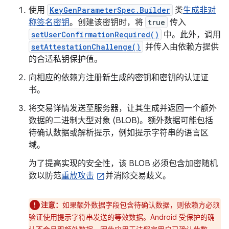
使用
KeyGenParameterSpec.Builder
类
生成非对
称签名密钥
。创建该密钥时，将
true
传入
setUserConfirmationRequired()
中。此外，调用
setAttestationChallenge()
并传入由依赖方提供
的合适私钥保护值。
向相应的依赖方注册新生成的密钥和密钥的认证证
书。
将交易详情发送至服务器，让其生成并返回一个额外
数据的二进制大型对象 (BLOB)。
额外数据可能包括
待确认数据或解析提示，例如提示字符串的语言区
域。
为了提高实现的安全性，该 BLOB 必须包含加密随机
数以防范
重放攻击
并消除交易歧义。
注意：
如果额外数据字段包含待确认数据，则依赖方必须
验证使用提示字符串发送的等效数据。Android 受保护的确