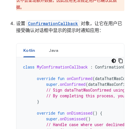
认不会呈现额外数据，因此应用无法假定用户已确认此数
据。
设置
ConfirmationCallback
对象，让它在用户已
接受确认对话框中显示的提示时通知应用：
Kotlin
Java
class
MyConfirmationCallback
:
ConfirmationCa
override
fun
onConfirmed
(
dataThatWasCon
super
.
onConfirmed
(
dataThatWasConfir
// Sign dataThatWasConfirmed using 
// By completing this process, you 
}
override
fun
onDismissed
()
{
super
.
onDismissed
()
// Handle case where user declined 