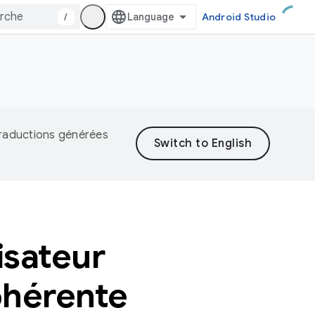
/
Android Studio
 traductions générées
isateur
ohérente