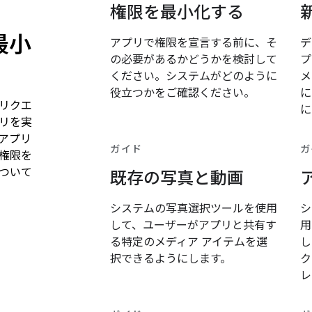
権限を最小化する
最小
アプリで権限を宣言する前に、そ
デ
の必要があるかどうかを検討して
プ
ください。システムがどのように
メ
役立つかをご確認ください。
に
リクエ
に
リを実
アプリ
ガイド
ガ
権限を
ついて
既存の写真と動画
システムの写真選択ツールを使用
シ
して、ユーザーがアプリと共有す
用
る特定のメディア アイテムを選
し
択できるようにします。
ク
レ