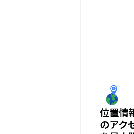
位置情
のアク