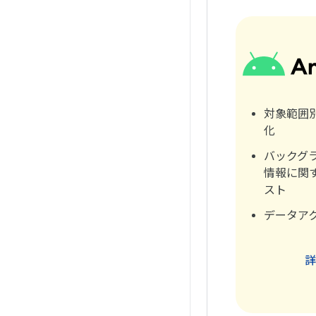
対象範囲
化
バックグ
情報に関
スト
データア