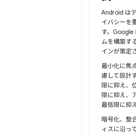
Androi
イバシーを
す。Googl
ムを構築す
インが策定
最小化に焦
慮して設計
限に抑え、
限に抑え、
最低限に抑
暗号化、整
ィスに沿っ