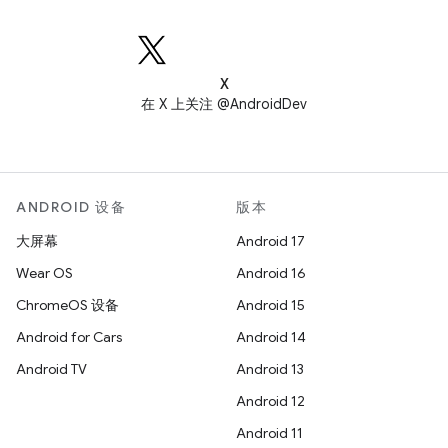
X
在 X 上关注 @AndroidDev
ANDROID 设备
版本
大屏幕
Android 17
Wear OS
Android 16
ChromeOS 设备
Android 15
Android for Cars
Android 14
Android TV
Android 13
Android 12
Android 11