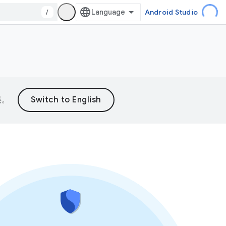
/
Android Studio
误。