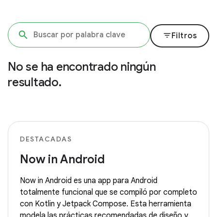
filter_list
Filtros
No se ha encontrado ningún
resultado.
DESTACADAS
Now in Android
Now in Android es una app para Android
totalmente funcional que se compiló por completo
con Kotlin y Jetpack Compose. Esta herramienta
modela las prácticas recomendadas de diseño y