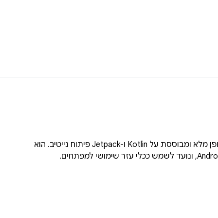
עכשיו ב-Android, אפליקציה ל-Android שפועלת באופן מלא ומבוססת על Kotlin ו-Jetpack פיתוח נייטיב. הוא