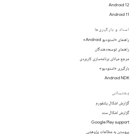
Android 12
Android 11
اسناد و بارگیری‌ها
راهنمای «استودیو Android»
راهنمای توسعه‌دهندگان
مرجع میانای برنامه‌سازی کاربردی
بارگیری «استودیو»
Android NDK
پشتیبانی
گزارش اشکال پلتفورم
گزارش اشکال سند
Google Play support
پیوستن به مطالعات پژوهشی