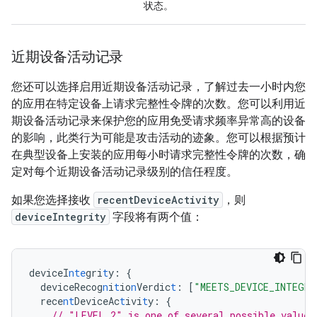
状态。
近期设备活动记录
您还可以选择启用近期设备活动记录，了解过去一小时内您
的应用在特定设备上请求完整性令牌的次数。您可以利用近
期设备活动记录来保护您的应用免受请求频率异常高的设备
的影响，此类行为可能是攻击活动的迹象。您可以根据预计
在典型设备上安装的应用每小时请求完整性令牌的次数，确
定对每个近期设备活动记录级别的信任程度。
如果您选择接收
recentDeviceActivity
，则
deviceIntegrity
字段将有两个值：
deviceI
nte
gri
t
y
:
{
deviceRecog
n
i
t
io
n
Verdic
t
:
[
"MEETS_DEVICE_INTEGR
rece
nt
DeviceAc
t
ivi
t
y
:
{
// "LEVEL_2" is one of several possible values