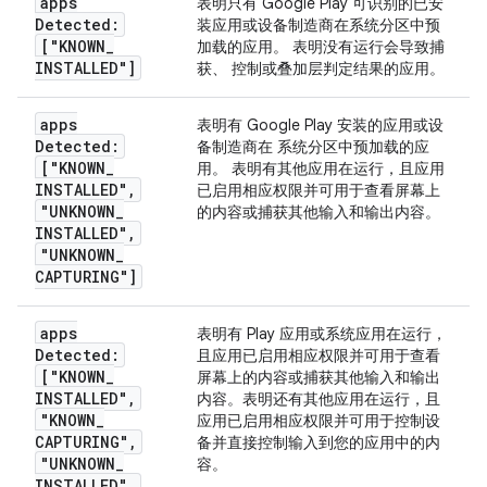
apps
表明只有 Google Play 可识别的已安
Detected:
装应用或设备制造商在系统分区中预
["KNOWN
_
加载的应用。 表明没有运行会导致捕
INSTALLED"]
获、 控制或叠加层判定结果的应用。
apps
表明有 Google Play 安装的应用或设
Detected:
备制造商在 系统分区中预加载的应
["KNOWN
_
用。 表明有其他应用在运行，且应用
INSTALLED"
,
已启用相应权限并可用于查看屏幕上
"UNKNOWN
_
的内容或捕获其他输入和输出内容。
INSTALLED"
,
"UNKNOWN
_
CAPTURING"]
apps
表明有 Play 应用或系统应用在运行，
Detected:
且应用已启用相应权限并可用于查看
["KNOWN
_
屏幕上的内容或捕获其他输入和输出
INSTALLED"
,
内容。表明还有其他应用在运行，且
"KNOWN
_
应用已启用相应权限并可用于控制设
CAPTURING"
,
备并直接控制输入到您的应用中的内
"UNKNOWN
_
容。
INSTALLED"
,