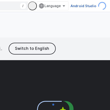
/
Android Studio
误。