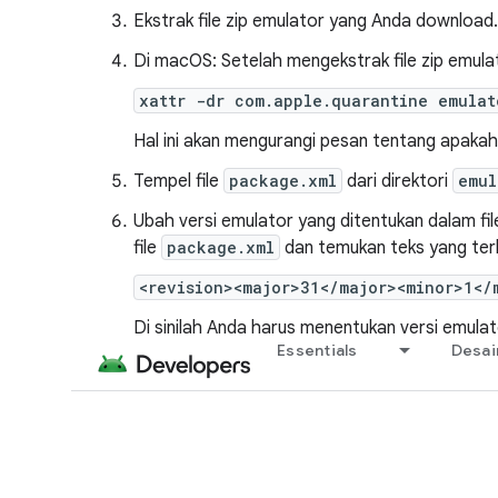
Ekstrak file zip emulator yang Anda download.
Di macOS: Setelah mengekstrak file zip emula
xattr -dr com.apple.quarantine emulat
Hal ini akan mengurangi pesan tentang apakah 
Tempel file
package.xml
dari direktori
emul
Ubah versi emulator yang ditentukan dalam fi
file
package.xml
dan temukan teks yang terli
<revision><major>31</major><minor>1</
Di sinilah Anda harus menentukan versi emulato