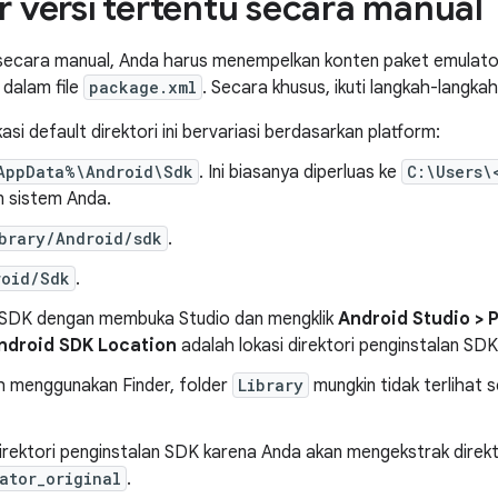
 versi tertentu secara manual
 secara manual, Anda harus menempelkan konten paket emulator 
dalam file
package.xml
. Secara khusus, ikuti langkah-langkah
i default direktori ini bervariasi berdasarkan platform:
AppData%\Android\Sdk
. Ini biasanya diperluas ke
C:\Users\
n sistem Anda.
brary/Android/sdk
.
roid/Sdk
.
n SDK dengan membuka Studio dan mengklik
Android Studio > 
ndroid SDK Location
adalah lokasi direktori penginstalan SD
 menggunakan Finder, folder
Library
mungkin tidak terlihat 
irektori penginstalan SDK karena Anda akan mengekstrak direk
ator_original
.