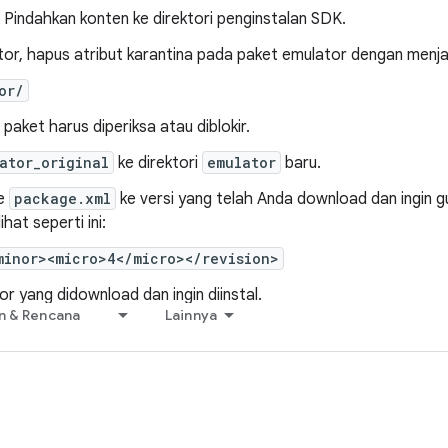
 Pindahkan konten ke direktori penginstalan SDK.
tor, hapus atribut karantina pada paket emulator dengan menja
or/
paket harus diperiksa atau diblokir.
ator_original
ke direktori
emulator
baru.
le
package.xml
ke versi yang telah Anda download dan ingin g
hat seperti ini:
minor><micro>4</micro></revision>
r yang didownload dan ingin diinstal.