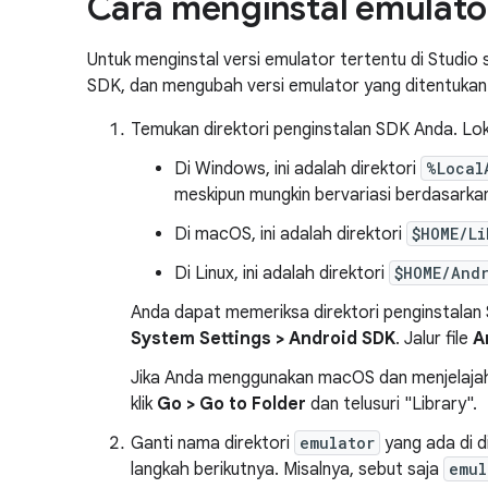
Cara menginstal emulator
Untuk menginstal versi emulator tertentu di Studio
SDK, dan mengubah versi emulator yang ditentukan 
Temukan direktori penginstalan SDK Anda. Lokas
Di Windows, ini adalah direktori
%Local
meskipun mungkin bervariasi berdasarka
Di macOS, ini adalah direktori
$HOME/Li
Di Linux, ini adalah direktori
$HOME/And
Anda dapat memeriksa direktori penginstala
System Settings > Android SDK
. Jalur file
A
Jika Anda menggunakan macOS dan menjelajah
klik
Go > Go to Folder
dan telusuri "Library".
Ganti nama direktori
emulator
yang ada di d
langkah berikutnya. Misalnya, sebut saja
emul