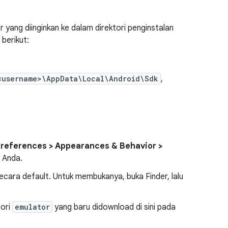
yang diinginkan ke dalam direktori penginstalan
 berikut:
<username>\AppData\Local\Android\Sdk
,
Preferences > Appearances & Behavior >
K Anda.
secara default. Untuk membukanya, buka Finder, lalu
tori
emulator
yang baru didownload di sini pada