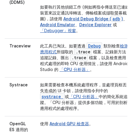
(DDMS)
如要執行其他偵錯工作 (例如將指令傳送至已連線
裝置來設定通訊埠轉送、傳輸檔案或擷取螢幕截
adb
圖)，請使用
Android Debug Bridge (
)
、
Android Emulator
、
Device Explorer
或
「Debugger」視窗
。
Debug
Traceview
此工具已淘汰。如要透過
類別檢查
檢測
.trace
應用程式
所擷取的
檔案、記錄新方法
.trace
追蹤記錄、匯出
檔案，以及檢查應用
程式處理的即時 CPU 使用情況，請使用 Android
Studio 的
「CPU 分析器」
。
Systrace
如果需要檢查本機系統處理程序，並處理頁框丟
失造成的 UI 卡頓，請使用指令列中的
systrace
或
「CPU 分析器」
中的簡化
系統追
蹤
。「CPU 分析器」
提供多個功能，可用於剖析
應用程式的處理程序。
OpenGL
使用
Android GPU 檢查器
。
ES 適用的