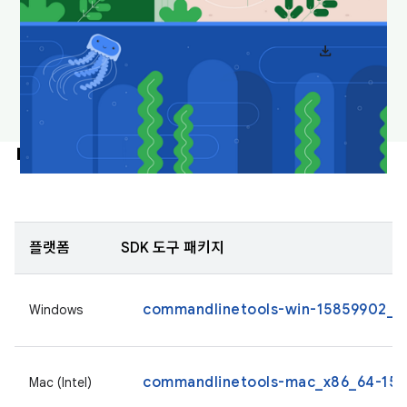
download
Android 스튜디오 배경화면 다운로드
명령줄 도구만
플랫폼
SDK 도구 패키지
commandlinetools-win-15859902_la
Windows
commandlinetools-mac_x86_64-1585
Mac (Intel)