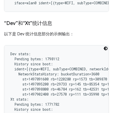
“Dev”和“Xt”统计信息
以下是 Dev 统计信息部分的示例输出：
Dev stats:

  Pending bytes: 1798112

  History since boot:

  ident=[{type=WIFI, subType=COMBINED, networkId="
    NetworkStatsHistory: bucketDuration=3600

      st=1497891600 rb=1220280 rp=1573 tb=309870 tp
      st=1497895200 rb=29733 rp=145 tb=85354 tp=185
      st=1497898800 rb=46784 rp=162 tb=42531 tp=192
      st=1497902400 rb=27570 rp=111 tb=35990 tp=121
Xt stats:

  Pending bytes: 1771782

  History since boot:
