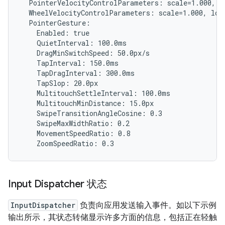
  PointerVelocityControlParameters: scale=1.000, l
  WheelVelocityControlParameters: scale=1.000, lowT
  PointerGesture:

    Enabled: true

    QuietInterval: 100.0ms

    DragMinSwitchSpeed: 50.0px/s

    TapInterval: 150.0ms

    TapDragInterval: 300.0ms

    TapSlop: 20.0px

    MultitouchSettleInterval: 100.0ms

    MultitouchMinDistance: 15.0px

    SwipeTransitionAngleCosine: 0.3

    SwipeMaxWidthRatio: 0.2

    MovementSpeedRatio: 0.8

Input Dispatcher 状态
InputDispatcher
负责向应用发送输入事件。如以下示例
输出所示，其状态转储显示许多方面的信息，包括正在轻触