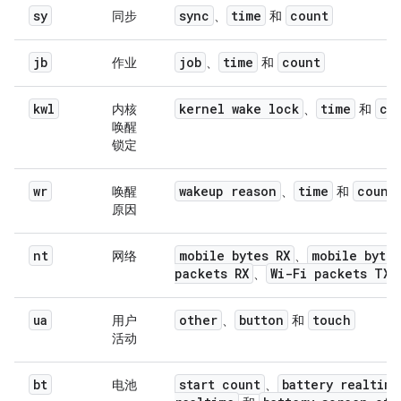
sy
sync
time
count
同步
、
和
jb
job
time
count
作业
、
和
kwl
kernel wake lock
time
co
内核
、
和
唤醒
锁定
wr
wakeup reason
time
count
唤醒
、
和
原因
nt
mobile bytes RX
mobile byte
网络
、
packets RX
Wi-Fi packets TX
、
ua
other
button
touch
用户
、
和
活动
bt
start count
battery realtime
电池
、