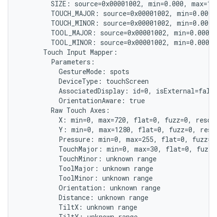
        SIZE: source=0x00001002, min=0.000, max=1.0
        TOUCH_MAJOR: source=0x00001002, min=0.000, 
        TOUCH_MINOR: source=0x00001002, min=0.000, 
        TOOL_MAJOR: source=0x00001002, min=0.000, 
        TOOL_MINOR: source=0x00001002, min=0.000, 
      Touch Input Mapper:

        Parameters:

          GestureMode: spots

          DeviceType: touchScreen

          AssociatedDisplay: id=0, isExternal=false
          OrientationAware: true

        Raw Touch Axes:

          X: min=0, max=720, flat=0, fuzz=0, resolu
          Y: min=0, max=1280, flat=0, fuzz=0, resol
          Pressure: min=0, max=255, flat=0, fuzz=0,
          TouchMajor: min=0, max=30, flat=0, fuzz=0
          TouchMinor: unknown range

          ToolMajor: unknown range

          ToolMinor: unknown range

          Orientation: unknown range

          Distance: unknown range

          TiltX: unknown range

          TiltY: unknown range
