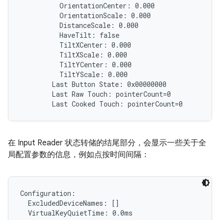
          OrientationCenter: 0.000

          OrientationScale: 0.000

          DistanceScale: 0.000

          HaveTilt: false

          TiltXCenter: 0.000

          TiltXScale: 0.000

          TiltYCenter: 0.000

          TiltYScale: 0.000

        Last Button State: 0x00000000

        Last Raw Touch: pointerCount=0

在 Input Reader 状态转储的结尾部分，会显示一些关于全
局配置参数的信息，例如点按时间间隔：
Configuration:

  ExcludedDeviceNames: []

  VirtualKeyQuietTime: 0.0ms
