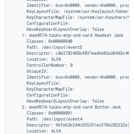
      Identifier: bus=0x0000, vendor=0x0000, produc
      KeyLayoutFile: /system/usr/keylayout/Generic.
      KeyCharacterMapFile: /system/usr/keychars/Vir
      ConfigurationFile:

      HaveKeyboardLayoutOverlay: false

    1: msm8974-taiko-mtp-snd-card Headset Jack

      Classes: 0x00000080

      Path: /dev/input/event5

      Descriptor: c8e3782483b4837ead6602e20483c46ff
      Location: ALSA

      ControllerNumber: 0

      UniqueId:

      Identifier: bus=0x0000, vendor=0x0000, produc
      KeyLayoutFile:

      KeyCharacterMapFile:

      ConfigurationFile:

      HaveKeyboardLayoutOverlay: false

    2: msm8974-taiko-mtp-snd-card Button Jack

      Classes: 0x00000001

      Path: /dev/input/event4

      Descriptor: 96fe62b244c555351ec576b282232e787
      Location: ALSA
