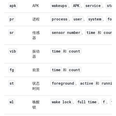
apk
wakeups
APK
service
star
APK
、
、
、
pr
process
user
system
for
进程
、
、
、
sr
sensor number
time
count
传感
、
和
器
vib
time
count
振动
和
器
fg
time
count
前景
和
st
foreground
active
runnin
状态
、
和
时间
wl
wake lock
full time
f
fu
唤醒
、
、
、
锁