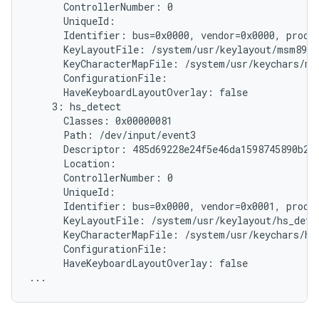
      ControllerNumber: 0

      UniqueId:

      Identifier: bus=0x0000, vendor=0x0000, produc
      KeyLayoutFile: /system/usr/keylayout/msm8974
      KeyCharacterMapFile: /system/usr/keychars/ms
      ConfigurationFile:

      HaveKeyboardLayoutOverlay: false

    3: hs_detect

      Classes: 0x00000081

      Path: /dev/input/event3

      Descriptor: 485d69228e24f5e46da1598745890b214
      Location:

      ControllerNumber: 0

      UniqueId:

      Identifier: bus=0x0000, vendor=0x0001, produc
      KeyLayoutFile: /system/usr/keylayout/hs_detec
      KeyCharacterMapFile: /system/usr/keychars/hs_
      ConfigurationFile:

      HaveKeyboardLayoutOverlay: false
