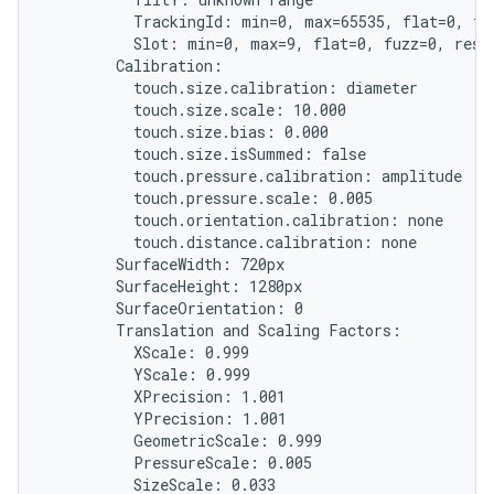
          TrackingId: min=0, max=65535, flat=0, fuz
          Slot: min=0, max=9, flat=0, fuzz=0, resol
        Calibration:

          touch.size.calibration: diameter

          touch.size.scale: 10.000

          touch.size.bias: 0.000

          touch.size.isSummed: false

          touch.pressure.calibration: amplitude

          touch.pressure.scale: 0.005

          touch.orientation.calibration: none

          touch.distance.calibration: none

        SurfaceWidth: 720px

        SurfaceHeight: 1280px

        SurfaceOrientation: 0

        Translation and Scaling Factors:

          XScale: 0.999

          YScale: 0.999

          XPrecision: 1.001

          YPrecision: 1.001

          GeometricScale: 0.999

          PressureScale: 0.005

          SizeScale: 0.033
