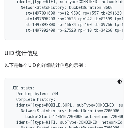
  ident=[{type=WIFI, subType=COMBINED, networkId="
    NetworkStatsHistory: bucketDuration=3600

      st=1497891600 rb=1219598 rp=1557 tb=291628 tp
      st=1497895200 rb=29623 rp=142 tb=82699 tp=182
      st=1497898800 rb=46684 rp=160 tb=39756 tp=191
UID 统计信息
以下是每个 UID 的详细统计信息的示例：
UID stats:

  Pending bytes: 744

  Complete history:

  ident=[[type=MOBILE_SUPL, subType=COMBINED, subs
    NetworkStatsHistory: bucketDuration=7200000

      bucketStart=1406167200000 activeTime=7200000 
  ident=[[type=WIFI, subType=COMBINED, networkId="
    NetworkStatsHistory: bucketDuration=7200000
