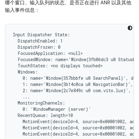
哪个窗口、输入队列的状态、是否正在进行 ANR 以及其他
输入事件信息：
Input Dispatcher State:

  DispatchEnabled: 1

  DispatchFrozen: 0

  FocusedApplication: <null>

  FocusedWindow: name='Window{3fb06dc3 u0 StatusBar
  TouchStates: <no displays touched>

  Windows:

    0: name='Window{357bbbfe u0 SearchPanel}', dis
    1: name='Window{3b14c0ca u0 NavigationBar}', d
    2: name='Window{2c7e849c u0 com.vito.lux}', di
    ...

  MonitoringChannels:

    0: 'WindowManager (server)'

  RecentQueue: length=10

    MotionEvent(deviceId=4, source=0x00001002, act
    MotionEvent(deviceId=4, source=0x00001002, act
    MotionEvent(deviceId=4, source=0x00001002, act