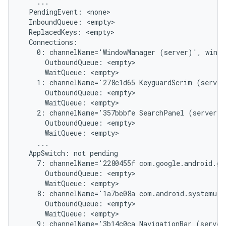
    ...

  PendingEvent: <none>

  InboundQueue: <empty>

  ReplacedKeys: <empty>

  Connections:

    0: channelName='WindowManager (server)', windo
      OutboundQueue: <empty>

      WaitQueue: <empty>

    1: channelName='278c1d65 KeyguardScrim (server
      OutboundQueue: <empty>

      WaitQueue: <empty>

    2: channelName='357bbbfe SearchPanel (server)'
      OutboundQueue: <empty>

      WaitQueue: <empty>

    ...

  AppSwitch: not pending

    7: channelName='2280455f com.google.android.gm
      OutboundQueue: <empty>

      WaitQueue: <empty>

    8: channelName='1a7be08a com.android.systemui/
      OutboundQueue: <empty>

      WaitQueue: <empty>

    9: channelName='3b14c0ca NavigationBar (server