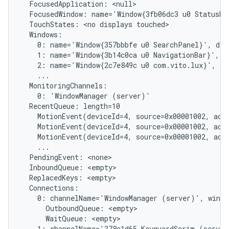
  FocusedApplication: <null>

  FocusedWindow: name='Window{3fb06dc3 u0 StatusBar
  TouchStates: <no displays touched>

  Windows:

    0: name='Window{357bbbfe u0 SearchPanel}', dis
    1: name='Window{3b14c0ca u0 NavigationBar}', d
    2: name='Window{2c7e849c u0 com.vito.lux}', di
    ...

  MonitoringChannels:

    0: 'WindowManager (server)'

  RecentQueue: length=10

    MotionEvent(deviceId=4, source=0x00001002, act
    MotionEvent(deviceId=4, source=0x00001002, act
    MotionEvent(deviceId=4, source=0x00001002, act
    ...

  PendingEvent: <none>

  InboundQueue: <empty>

  ReplacedKeys: <empty>

  Connections:

    0: channelName='WindowManager (server)', windo
      OutboundQueue: <empty>

      WaitQueue: <empty>

    1: channelName='278c1d65 KeyguardScrim (server