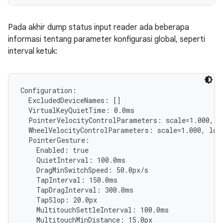
Pada akhir dump status input reader ada beberapa
informasi tentang parameter konfigurasi global, seperti
interval ketuk:
Configuration:

  ExcludedDeviceNames: []

  VirtualKeyQuietTime: 0.0ms

  PointerVelocityControlParameters: scale=1.000, l
  WheelVelocityControlParameters: scale=1.000, lowT
  PointerGesture:

    Enabled: true

    QuietInterval: 100.0ms

    DragMinSwitchSpeed: 50.0px/s

    TapInterval: 150.0ms

    TapDragInterval: 300.0ms

    TapSlop: 20.0px

    MultitouchSettleInterval: 100.0ms

    MultitouchMinDistance: 15.0px
