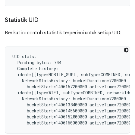
Statistik UID
Berikut ini contoh statistik terperinci untuk setiap UID:
UID stats:

  Pending bytes: 744

  Complete history:

  ident=[[type=MOBILE_SUPL, subType=COMBINED, subs
    NetworkStatsHistory: bucketDuration=7200000

      bucketStart=1406167200000 activeTime=7200000 
  ident=[[type=WIFI, subType=COMBINED, networkId="
    NetworkStatsHistory: bucketDuration=7200000

      bucketStart=1406138400000 activeTime=7200000 
      bucketStart=1406145600000 activeTime=7200000 
      bucketStart=1406152800000 activeTime=7200000 