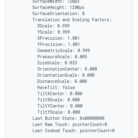
        SurfaceWidth: 720px

        SurfaceHeight: 1280px

        SurfaceOrientation: 0

        Translation and Scaling Factors:

          XScale: 0.999

          YScale: 0.999

          XPrecision: 1.001

          YPrecision: 1.001

          GeometricScale: 0.999

          PressureScale: 0.005

          SizeScale: 0.033

          OrientationCenter: 0.000

          OrientationScale: 0.000

          DistanceScale: 0.000

          HaveTilt: false

          TiltXCenter: 0.000

          TiltXScale: 0.000

          TiltYCenter: 0.000

          TiltYScale: 0.000

        Last Button State: 0x00000000

        Last Raw Touch: pointerCount=0
