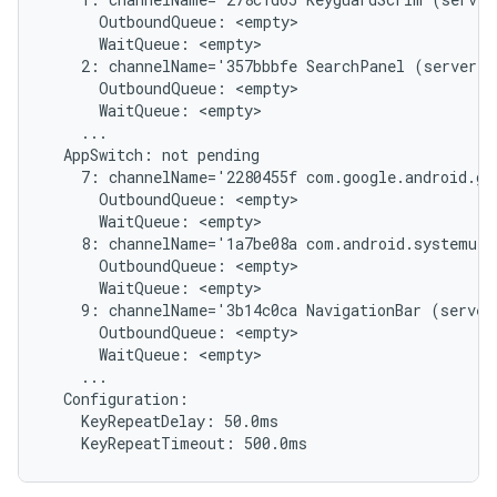
      OutboundQueue: <empty>

      WaitQueue: <empty>

    2: channelName='357bbbfe SearchPanel (server)'
      OutboundQueue: <empty>

      WaitQueue: <empty>

    ...

  AppSwitch: not pending

    7: channelName='2280455f com.google.android.gm
      OutboundQueue: <empty>

      WaitQueue: <empty>

    8: channelName='1a7be08a com.android.systemui/
      OutboundQueue: <empty>

      WaitQueue: <empty>

    9: channelName='3b14c0ca NavigationBar (server
      OutboundQueue: <empty>

      WaitQueue: <empty>

    ...

  Configuration:

    KeyRepeatDelay: 50.0ms
