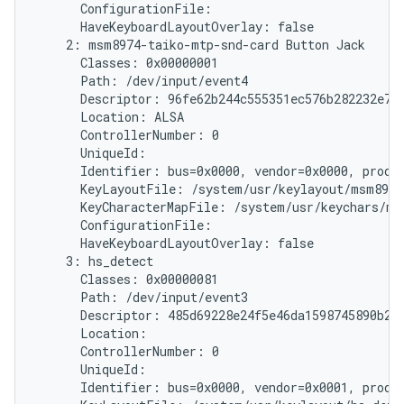
      ConfigurationFile:

      HaveKeyboardLayoutOverlay: false

    2: msm8974-taiko-mtp-snd-card Button Jack

      Classes: 0x00000001

      Path: /dev/input/event4

      Descriptor: 96fe62b244c555351ec576b282232e787
      Location: ALSA

      ControllerNumber: 0

      UniqueId:

      Identifier: bus=0x0000, vendor=0x0000, produc
      KeyLayoutFile: /system/usr/keylayout/msm8974
      KeyCharacterMapFile: /system/usr/keychars/ms
      ConfigurationFile:

      HaveKeyboardLayoutOverlay: false

    3: hs_detect

      Classes: 0x00000081

      Path: /dev/input/event3

      Descriptor: 485d69228e24f5e46da1598745890b214
      Location:

      ControllerNumber: 0

      UniqueId:

      Identifier: bus=0x0000, vendor=0x0001, produc