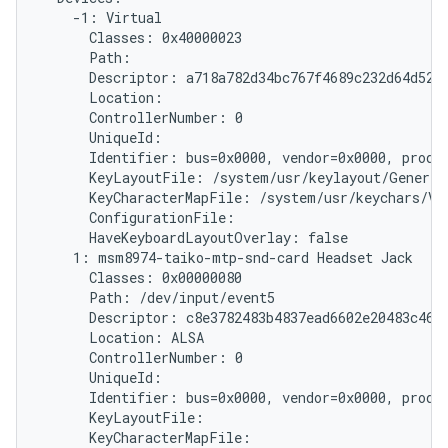
    -1: Virtual

      Classes: 0x40000023

      Path: 
      Descriptor: a718a782d34bc767f4689c232d64d5279
      Location:

      ControllerNumber: 0

      UniqueId: 
      Identifier: bus=0x0000, vendor=0x0000, produc
      KeyLayoutFile: /system/usr/keylayout/Generic.
      KeyCharacterMapFile: /system/usr/keychars/Vir
      ConfigurationFile:

      HaveKeyboardLayoutOverlay: false

    1: msm8974-taiko-mtp-snd-card Headset Jack

      Classes: 0x00000080

      Path: /dev/input/event5

      Descriptor: c8e3782483b4837ead6602e20483c46ff
      Location: ALSA

      ControllerNumber: 0

      UniqueId:

      Identifier: bus=0x0000, vendor=0x0000, produc
      KeyLayoutFile:

      KeyCharacterMapFile:
