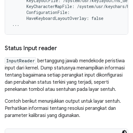
      KeyLayoutFile: /system/usr/keylayout/hs_detec
      KeyCharacterMapFile: /system/usr/keychars/hs_
      ConfigurationFile:

      HaveKeyboardLayoutOverlay: false

Status Input reader
InputReader
bertanggung jawab mendekode peristiwa
input dari kernel. Dump statusnya menampilkan informasi
tentang bagaimana setiap perangkat input dikonfigurasi
dan perubahan status terkini yang terjadi, seperti
penekanan tombol atau sentuhan pada layar sentuh.
Contoh berikut menunjukkan output untuk layar sentuh.
Perhatikan informasi tentang resolusi perangkat dan
parameter kalibrasi yang digunakan.