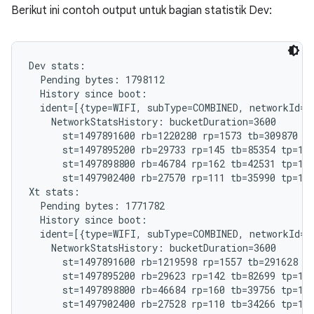
Berikut ini contoh output untuk bagian statistik Dev:
Dev stats:

  Pending bytes: 1798112

  History since boot:

  ident=[{type=WIFI, subType=COMBINED, networkId="
    NetworkStatsHistory: bucketDuration=3600

      st=1497891600 rb=1220280 rp=1573 tb=309870 tp
      st=1497895200 rb=29733 rp=145 tb=85354 tp=185
      st=1497898800 rb=46784 rp=162 tb=42531 tp=192
      st=1497902400 rb=27570 rp=111 tb=35990 tp=121
Xt stats:

  Pending bytes: 1771782

  History since boot:

  ident=[{type=WIFI, subType=COMBINED, networkId="
    NetworkStatsHistory: bucketDuration=3600

      st=1497891600 rb=1219598 rp=1557 tb=291628 tp
      st=1497895200 rb=29623 rp=142 tb=82699 tp=182
      st=1497898800 rb=46684 rp=160 tb=39756 tp=191