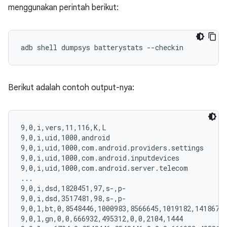
menggunakan perintah berikut:
Berikut adalah contoh output-nya:
9,0,i,vers,11,116,K,L

9,0,i,uid,1000,android

9,0,i,uid,1000,com.android.providers.settings

9,0,i,uid,1000,com.android.inputdevices

9,0,i,uid,1000,com.android.server.telecom

...

9,0,i,dsd,1820451,97,s-,p-

9,0,i,dsd,3517481,98,s-,p-

9,0,l,bt,0,8548446,1000983,8566645,1019182,14186722
9,0,l,gn,0,0,666932,495312,0,0,2104,1444
