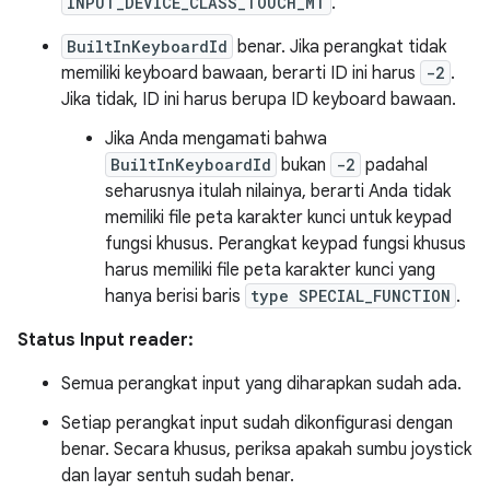
INPUT_DEVICE_CLASS_TOUCH_MT
.
BuiltInKeyboardId
benar. Jika perangkat tidak
memiliki keyboard bawaan, berarti ID ini harus
-2
.
Jika tidak, ID ini harus berupa ID keyboard bawaan.
Jika Anda mengamati bahwa
BuiltInKeyboardId
bukan
-2
padahal
seharusnya itulah nilainya, berarti Anda tidak
memiliki file peta karakter kunci untuk keypad
fungsi khusus. Perangkat keypad fungsi khusus
harus memiliki file peta karakter kunci yang
hanya berisi baris
type SPECIAL_FUNCTION
.
Status Input reader:
Semua perangkat input yang diharapkan sudah ada.
Setiap perangkat input sudah dikonfigurasi dengan
benar. Secara khusus, periksa apakah sumbu joystick
dan layar sentuh sudah benar.