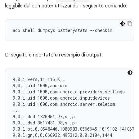
leggibile dal computer utilizzando il seguente comando:
Di seguito è riportato un esempio di output:
9,0,i,vers,11,116,K,L

9,0,i,uid,1000,android

9,0,i,uid,1000,com.android.providers.settings

9,0,i,uid,1000,com.android.inputdevices

9,0,i,uid,1000,com.android.server.telecom

...

9,0,i,dsd,1820451,97,s-,p-

9,0,i,dsd,3517481,98,s-,p-

9,0,l,bt,0,8548446,1000983,8566645,1019182,14186722
9,0,l,gn,0,0,666932,495312,0,0,2104,1444
