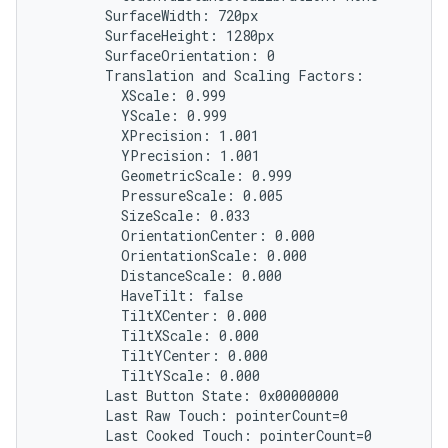
        SurfaceWidth: 720px

        SurfaceHeight: 1280px

        SurfaceOrientation: 0

        Translation and Scaling Factors:

          XScale: 0.999

          YScale: 0.999

          XPrecision: 1.001

          YPrecision: 1.001

          GeometricScale: 0.999

          PressureScale: 0.005

          SizeScale: 0.033

          OrientationCenter: 0.000

          OrientationScale: 0.000

          DistanceScale: 0.000

          HaveTilt: false

          TiltXCenter: 0.000

          TiltXScale: 0.000

          TiltYCenter: 0.000

          TiltYScale: 0.000

        Last Button State: 0x00000000

        Last Raw Touch: pointerCount=0
