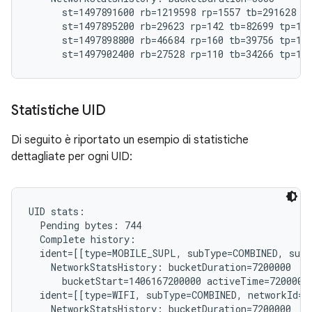
      st=1497891600 rb=1219598 rp=1557 tb=291628 tp
      st=1497895200 rb=29623 rp=142 tb=82699 tp=182
      st=1497898800 rb=46684 rp=160 tb=39756 tp=191
Statistiche UID
Di seguito è riportato un esempio di statistiche
dettagliate per ogni UID:
UID stats:

  Pending bytes: 744

  Complete history:

  ident=[[type=MOBILE_SUPL, subType=COMBINED, subs
    NetworkStatsHistory: bucketDuration=7200000

      bucketStart=1406167200000 activeTime=7200000 
  ident=[[type=WIFI, subType=COMBINED, networkId="
    NetworkStatsHistory: bucketDuration=7200000
