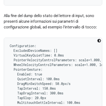
Alla fine del dump dello stato del lettore di input, sono
presenti alcune informazioni sui parametri di
configurazione globali, ad esempio l'intervallo di tocco:
Configuration:

  ExcludedDeviceNames: []

  VirtualKeyQuietTime: 0.0ms

  PointerVelocityControlParameters: scale=1.000, l
  WheelVelocityControlParameters: scale=1.000, lowT
  PointerGesture:

    Enabled: true

    QuietInterval: 100.0ms

    DragMinSwitchSpeed: 50.0px/s

    TapInterval: 150.0ms

    TapDragInterval: 300.0ms

    TapSlop: 20.0px

    MultitouchSettleInterval: 100.0ms
