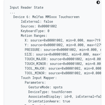
Input Reader State

...

  Device 6: Melfas MMSxxx Touchscreen

      IsExternal: false

      Sources: 0x00001002

      KeyboardType: 0

      Motion Ranges:

        X: source=0x00001002, min=0.000, max=719.00
        Y: source=0x00001002, min=0.000, max=1279.0
        PRESSURE: source=0x00001002, min=0.000, max
        SIZE: source=0x00001002, min=0.000, max=1.0
        TOUCH_MAJOR: source=0x00001002, min=0.000, 
        TOUCH_MINOR: source=0x00001002, min=0.000, 
        TOOL_MAJOR: source=0x00001002, min=0.000, 
        TOOL_MINOR: source=0x00001002, min=0.000, 
      Touch Input Mapper:

        Parameters:

          GestureMode: spots

          DeviceType: touchScreen

          AssociatedDisplay: id=0, isExternal=false
          OrientationAware: true
