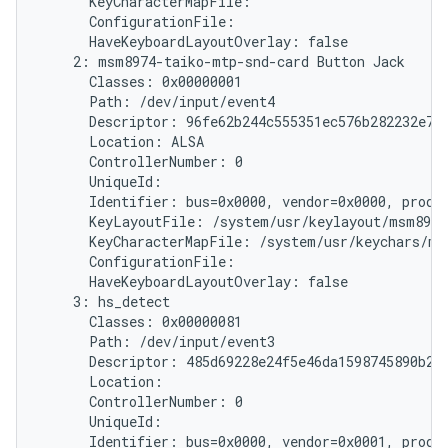
      KeyCharacterMapFile:

      ConfigurationFile:

      HaveKeyboardLayoutOverlay: false

    2: msm8974-taiko-mtp-snd-card Button Jack

      Classes: 0x00000001

      Path: /dev/input/event4

      Descriptor: 96fe62b244c555351ec576b282232e787
      Location: ALSA

      ControllerNumber: 0

      UniqueId:

      Identifier: bus=0x0000, vendor=0x0000, produc
      KeyLayoutFile: /system/usr/keylayout/msm8974
      KeyCharacterMapFile: /system/usr/keychars/ms
      ConfigurationFile:

      HaveKeyboardLayoutOverlay: false

    3: hs_detect

      Classes: 0x00000081

      Path: /dev/input/event3

      Descriptor: 485d69228e24f5e46da1598745890b214
      Location:

      ControllerNumber: 0

      UniqueId:

      Identifier: bus=0x0000, vendor=0x0001, produc