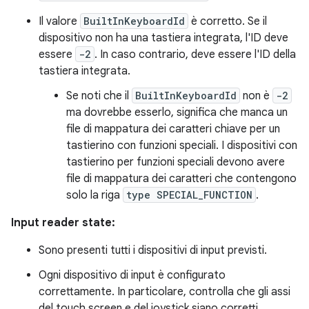
Il valore
BuiltInKeyboardId
è corretto. Se il
dispositivo non ha una tastiera integrata, l'ID deve
essere
-2
. In caso contrario, deve essere l'ID della
tastiera integrata.
Se noti che il
BuiltInKeyboardId
non è
-2
ma dovrebbe esserlo, significa che manca un
file di mappatura dei caratteri chiave per un
tastierino con funzioni speciali. I dispositivi con
tastierino per funzioni speciali devono avere
file di mappatura dei caratteri che contengono
solo la riga
type SPECIAL_FUNCTION
.
Input reader state:
Sono presenti tutti i dispositivi di input previsti.
Ogni dispositivo di input è configurato
correttamente. In particolare, controlla che gli assi
del touch screen e del joystick siano corretti.