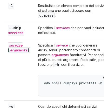
-l
Restituisce un elenco completo dei servizi
di sistema che puoi utilizzare con
dumpsys
.
--skip
Specifica il
services
che non vuoi includere
services
nell'output.
service
Specifica il
service
che vuoi generare.
[
arguments
]
Alcuni servizi potrebbero consentirti di
passare
arguments
facoltativi. Per scoprire
di più su questi argomenti facoltativi, passa
-h
l'opzione
con il servizio:
adb shell dumpsys procstats -h

-c
Quando specifichi determinati servizi,