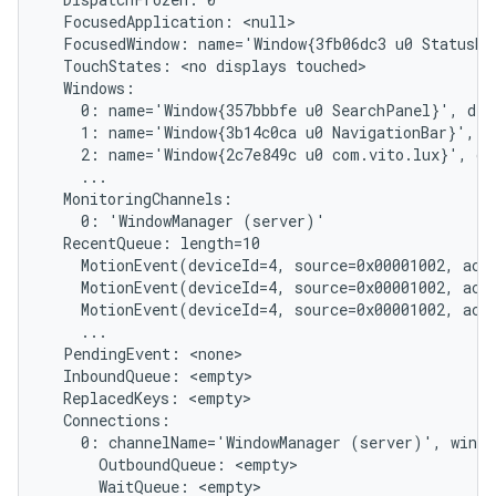
  FocusedApplication: <null>

  FocusedWindow: name='Window{3fb06dc3 u0 StatusBar
  TouchStates: <no displays touched>

  Windows:

    0: name='Window{357bbbfe u0 SearchPanel}', dis
    1: name='Window{3b14c0ca u0 NavigationBar}', d
    2: name='Window{2c7e849c u0 com.vito.lux}', di
    ...

  MonitoringChannels:

    0: 'WindowManager (server)'

  RecentQueue: length=10

    MotionEvent(deviceId=4, source=0x00001002, act
    MotionEvent(deviceId=4, source=0x00001002, act
    MotionEvent(deviceId=4, source=0x00001002, act
    ...

  PendingEvent: <none>

  InboundQueue: <empty>

  ReplacedKeys: <empty>

  Connections:

    0: channelName='WindowManager (server)', windo
      OutboundQueue: <empty>

      WaitQueue: <empty>
