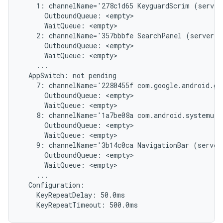
    1: channelName='278c1d65 KeyguardScrim (server
      OutboundQueue: <empty>

      WaitQueue: <empty>

    2: channelName='357bbbfe SearchPanel (server)'
      OutboundQueue: <empty>

      WaitQueue: <empty>

    ...

  AppSwitch: not pending

    7: channelName='2280455f com.google.android.gm
      OutboundQueue: <empty>

      WaitQueue: <empty>

    8: channelName='1a7be08a com.android.systemui/
      OutboundQueue: <empty>

      WaitQueue: <empty>

    9: channelName='3b14c0ca NavigationBar (server
      OutboundQueue: <empty>

      WaitQueue: <empty>

    ...

  Configuration:

    KeyRepeatDelay: 50.0ms
