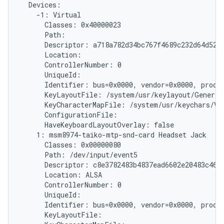
  Devices:

    -1: Virtual

      Classes: 0x40000023

      Path: 
      Descriptor: a718a782d34bc767f4689c232d64d5279
      Location:

      ControllerNumber: 0

      UniqueId: 
      Identifier: bus=0x0000, vendor=0x0000, produc
      KeyLayoutFile: /system/usr/keylayout/Generic.
      KeyCharacterMapFile: /system/usr/keychars/Vir
      ConfigurationFile:

      HaveKeyboardLayoutOverlay: false

    1: msm8974-taiko-mtp-snd-card Headset Jack

      Classes: 0x00000080

      Path: /dev/input/event5

      Descriptor: c8e3782483b4837ead6602e20483c46ff
      Location: ALSA

      ControllerNumber: 0

      UniqueId:

      Identifier: bus=0x0000, vendor=0x0000, produc
      KeyLayoutFile:
