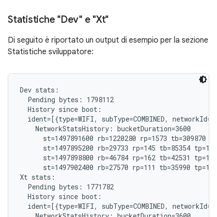
Statistiche "Dev" e "Xt"
Di seguito è riportato un output di esempio per la sezione
Statistiche sviluppatore:
Dev stats:

  Pending bytes: 1798112

  History since boot:

  ident=[{type=WIFI, subType=COMBINED, networkId="
    NetworkStatsHistory: bucketDuration=3600

      st=1497891600 rb=1220280 rp=1573 tb=309870 tp
      st=1497895200 rb=29733 rp=145 tb=85354 tp=185
      st=1497898800 rb=46784 rp=162 tb=42531 tp=192
      st=1497902400 rb=27570 rp=111 tb=35990 tp=121
Xt stats:

  Pending bytes: 1771782

  History since boot:

  ident=[{type=WIFI, subType=COMBINED, networkId="
    NetworkStatsHistory: bucketDuration=3600
