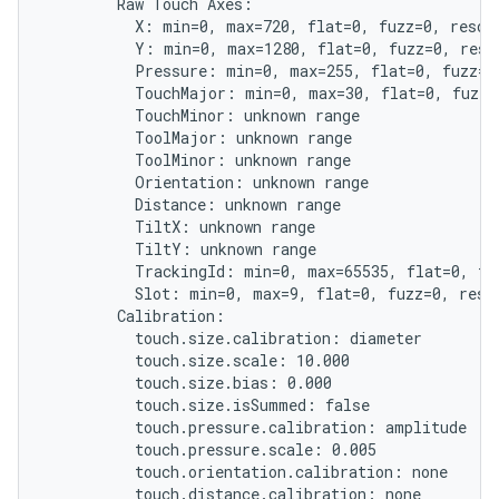
        Raw Touch Axes:

          X: min=0, max=720, flat=0, fuzz=0, resolu
          Y: min=0, max=1280, flat=0, fuzz=0, resol
          Pressure: min=0, max=255, flat=0, fuzz=0,
          TouchMajor: min=0, max=30, flat=0, fuzz=0
          TouchMinor: unknown range

          ToolMajor: unknown range

          ToolMinor: unknown range

          Orientation: unknown range

          Distance: unknown range

          TiltX: unknown range

          TiltY: unknown range

          TrackingId: min=0, max=65535, flat=0, fuz
          Slot: min=0, max=9, flat=0, fuzz=0, resol
        Calibration:

          touch.size.calibration: diameter

          touch.size.scale: 10.000

          touch.size.bias: 0.000

          touch.size.isSummed: false

          touch.pressure.calibration: amplitude

          touch.pressure.scale: 0.005

          touch.orientation.calibration: none

          touch.distance.calibration: none
