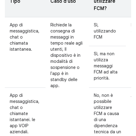
Tipo
Caso d'uso
utilizzare
l'
FCM?
App di
Richiede la
Sì,
N
messaggistica,
consegna di
utilizzando
ac
chat o
messaggi in
FCM
chiamata
tempo reale agli
istantanea.
utenti, Il
Sì, ma non
dispositivo è in
utilizza
modalità di
messaggi
sospensione o
FCM ad alta
l'app è in
priorità.
standby delle
app.
App di
No, non è
Ac
messaggistica,
possibile
chat o
utilizzare
chiamate
FCM a causa
istantanei. le
di una
app VOIP
dipendenza
aziendali.
tecnica da un