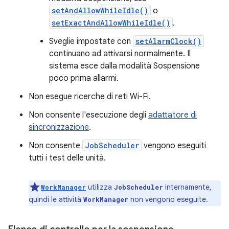
setAndAllowWhileIdle()
o
setExactAndAllowWhileIdle()
.
Sveglie impostate con
setAlarmClock()
continuano ad attivarsi normalmente. Il
sistema esce dalla modalità Sospensione
poco prima allarmi.
Non esegue ricerche di reti Wi-Fi.
Non consente l'esecuzione degli
adattatore di
sincronizzazione
.
Non consente
JobScheduler
vengono eseguiti
tutti i test delle unità.
utilizza
internamente,
WorkManager
JobScheduler
quindi le attività
non vengono eseguite.
WorkManager