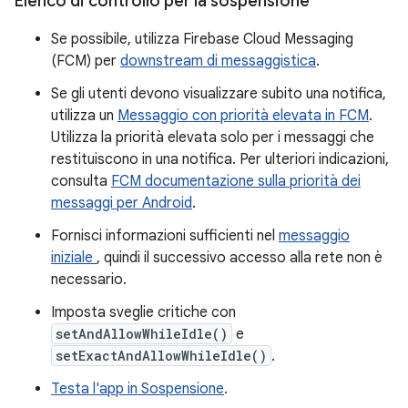
Elenco di controllo per la sospensione
Se possibile, utilizza Firebase Cloud Messaging
(FCM) per
downstream di messaggistica
.
Se gli utenti devono visualizzare subito una notifica,
utilizza un
Messaggio con priorità elevata in FCM
.
Utilizza la priorità elevata solo per i messaggi che
restituiscono in una notifica. Per ulteriori indicazioni,
consulta
FCM documentazione sulla priorità dei
messaggi per Android
.
Fornisci informazioni sufficienti nel
messaggio
iniziale
, quindi il successivo accesso alla rete non è
necessario.
Imposta sveglie critiche con
setAndAllowWhileIdle()
e
setExactAndAllowWhileIdle()
.
Testa l'app in Sospensione
.