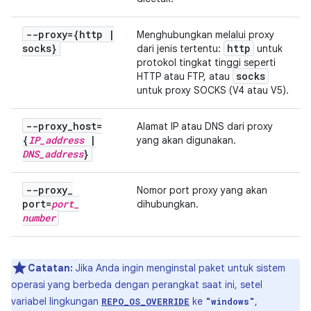
--proxy={http
|
Menghubungkan melalui proxy
socks}
http
dari jenis tertentu:
untuk
protokol tingkat tinggi seperti
socks
HTTP atau FTP, atau
untuk proxy SOCKS (V4 atau V5).
--proxy
_
host=
Alamat IP atau DNS dari proxy
{
IP
_
address
|
yang akan digunakan.
DNS
_
address
}
--proxy
_
Nomor port proxy yang akan
port=
port
_
dihubungkan.
number
Catatan:
Jika Anda ingin menginstal paket untuk sistem
operasi yang berbeda dengan perangkat saat ini, setel
variabel lingkungan
ke
,
REPO_OS_OVERRIDE
"windows"