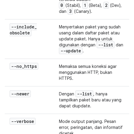
0
1
2
(Stabil),
(Beta),
(Dev),
3
dan
(Canary).
--include
_
Menyertakan paket yang sudah
obsolete
usang dalam daftar paket atau
update paket. Hanya untuk
--list
digunakan dengan
dan
--update
.
--no
_
https
Memaksa semua koneksi agar
menggunakan HTTP, bukan
HTTPS.
--newer
--list
Dengan
, hanya
tampilkan paket baru atau yang
dapat diupdate.
--verbose
Mode output panjang. Pesan
error, peringatan, dan informatif
dicetak.