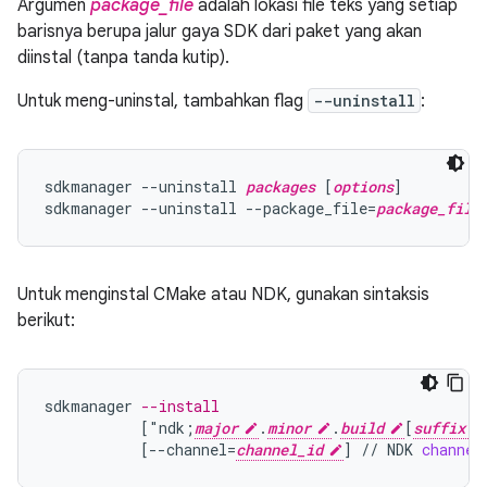
Argumen
package_file
adalah lokasi file teks yang setiap
barisnya berupa jalur gaya SDK dari paket yang akan
diinstal (tanpa tanda kutip).
Untuk meng-uninstal, tambahkan flag
--uninstall
:
sdkmanager --uninstall 
packages
 [
options
]

sdkmanager --uninstall --package_file=
package_file
Untuk menginstal CMake atau NDK, gunakan sintaksis
berikut:
sdkmanager
--install
[
"ndk;
major
.
minor
.
build
[
suffix
[
--channel=
channel_id
]
//
NDK
channel