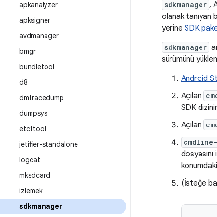
sdkmanager
, 
apkanalyzer
olanak tanıyan b
apksigner
yerine
SDK paket
avdmanager
sdkmanager
ar
bmgr
sürümünü yüklem
bundletool
Android S
d8
Açılan
cm
dmtracedump
SDK dizinin
dumpsys
Açılan
cm
etc1tool
cmdline-
jetifier-standalone
dosyasını i
logcat
konumdaki k
mksdcard
(İsteğe ba
izlemek
sdkmanager