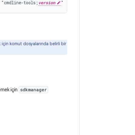
 "cmdline-tools;
version
k için komut dosyalarında belirli bir
lemek için
sdkmanager