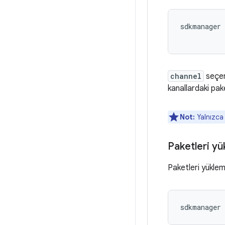
sdkmanager 
           
channel
seçen
kanallardaki pake
Not:
Yalnızca 
Paketleri y
Paketleri yükleme
sdkmanager 