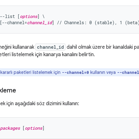
--list [
options
] \

[--channel=
channel_id
eğini kullanarak
channel_id
dahil olmak üzere bir kanaldaki pa
tleri listelemek için kanarya kanalını belirtin.
kararlı paketleri listelemek için
kullanın veya
--channel=0
--channe
ükleme
k için aşağıdaki söz dizimini kullanın:
packages
 [
options