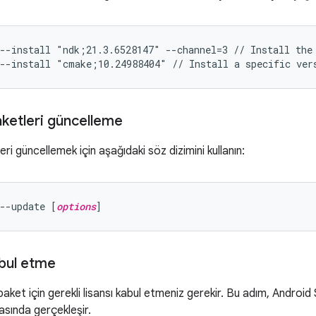
--install "ndk;21.3.6528147" --channel=3 // Install the 
--install "cmake;10.24988404" // Install a specific ver
aketleri güncelleme
ri güncellemek için aşağıdaki söz dizimini kullanın:
--update [
options
abul etme
 paket için gerekli lisansı kabul etmeniz gerekir. Bu adım, Androi
rasında gerçekleşir.