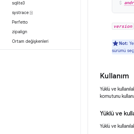
andr
sqlite3
systrace ⍈
Perfetto
version
zipalign
Ortam değişkenleri
Not:
Yer
sürümü seç
Kullanım
Yüklü ve kullanıl
komutunu kullanab
Yüklü ve kull
Yüklü ve kullanıla