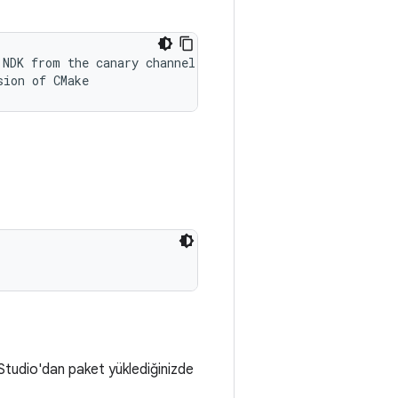
NDK from the canary channel (or below)

sion of CMake
d Studio'dan paket yüklediğinizde