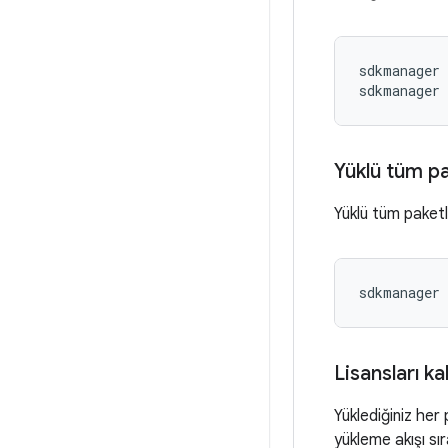
sdkmanager 
sdkmanager 
Yüklü tüm p
Yüklü tüm paketle
sdkmanager 
Lisansları k
Yüklediğiniz her
yükleme akışı sı