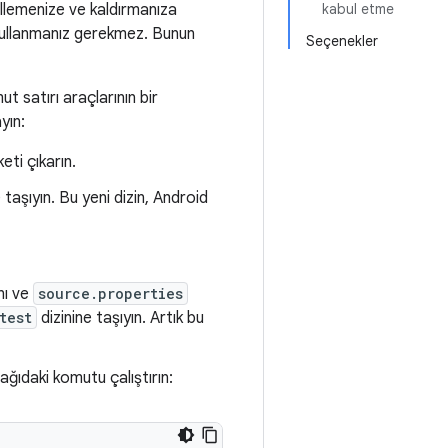
llemenize ve kaldırmanıza
kabul etme
ı kullanmanız gerekmez. Bunun
Seçenekler
t satırı araçlarının bir
yın:
eti çıkarın.
) taşıyın. Bu yeni dizin, Android
nı ve
source.properties
test
dizinine taşıyın. Artık bu
ağıdaki komutu çalıştırın: