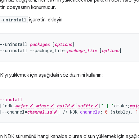
ğımsız değişkeni, her satırın yüklenecek bir paketin SDK tarzı yol
tin dosyasının konumudur.
-uninstall
işaretini ekleyin:
--uninstall 
packages
 [
options
]

--uninstall --package_file=
package_file
 [
options
ı yüklemek için aşağıdaki söz dizimini kullanın:
--install
[
"ndk;
major
.
minor
.
build
[
suffix
]
" | "
cmake
;
maj
[
--channel=
channel_id
]
//
NDK
channels
:
0
(
stable
),
1
len NDK sürümünü hangi kanalda olursa olsun yüklemek için aşağıd