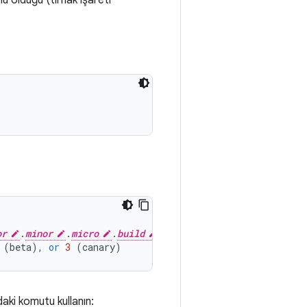
u olduğu (tırnak işareti
or
.
minor
.
micro
.
build
"]
(
beta
),
or
3
(
canary
)
aki komutu kullanın: