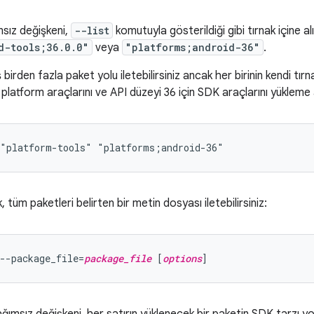
sız değişkeni,
--list
komutuyla gösterildiği gibi tırnak içine al
d-tools;36.0.0"
veya
"platforms;android-36"
.
 birden fazla paket yolu iletebilirsiniz ancak her birinin kendi tır
 platform araçlarını ve API düzeyi 36 için SDK araçlarını yükleme 
, tüm paketleri belirten bir metin dosyası iletebilirsiniz:
--package_file=
package_file
 [
options