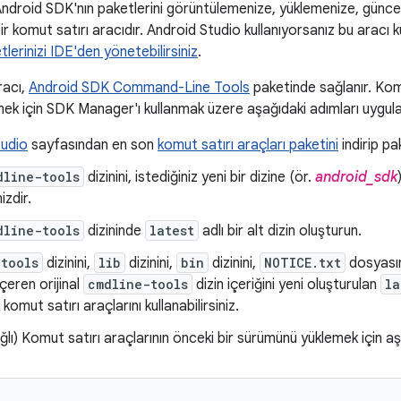
Android SDK'nın paketlerini görüntülemenize, yüklemenize, günce
ir komut satırı aracıdır. Android Studio kullanıyorsanız bu arac
lerinizi IDE'den yönetebilirsiniz
.
acı,
Android SDK Command-Line Tools
paketinde sağlanır. Komu
ek için SDK Manager'ı kullanmak üzere aşağıdaki adımları uygula
tudio
sayfasından en son
komut satırı araçları paketini
indirip pak
dline-tools
dizinini, istediğiniz yeni bir dizine (ör.
android_sdk
izdir.
dline-tools
dizininde
latest
adlı bir alt dizin oluşturun.
tools
dizinini,
lib
dizinini,
bin
dizinini,
NOTICE.txt
dosyası
çeren orijinal
cmdline-tools
dizin içeriğini yeni oluşturulan
la
omut satırı araçlarını kullanabilirsiniz.
ğlı) Komut satırı araçlarının önceki bir sürümünü yüklemek için aş