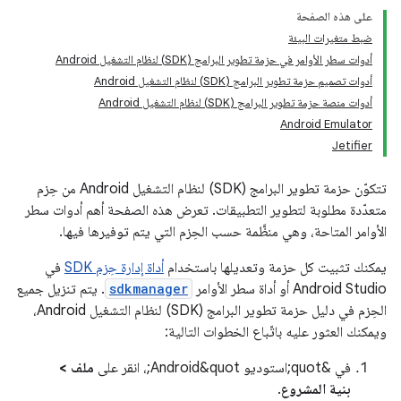
على هذه الصفحة
ضبط متغيرات البيئة
أدوات سطر الأوامر في حزمة تطوير البرامج (SDK) لنظام التشغيل Android
أدوات تصميم حزمة تطوير البرامج (SDK) لنظام التشغيل Android
أدوات منصة حزمة تطوير البرامج (SDK) لنظام التشغيل Android
Android Emulator
Jetifier
تتكوّن حزمة تطوير البرامج (SDK) لنظام التشغيل Android من حِزم
متعدّدة مطلوبة لتطوير التطبيقات. تعرض هذه الصفحة أهم أدوات سطر
الأوامر المتاحة، وهي منظَّمة حسب الحِزم التي يتم توفيرها فيها.
يمكنك تثبيت كل حزمة وتعديلها باستخدام
أداة إدارة حِزم SDK
في
Android Studio أو أداة سطر الأوامر
sdkmanager
. يتم تنزيل جميع
الحِزم في دليل حزمة تطوير البرامج (SDK) لنظام التشغيل Android،
ويمكنك العثور عليه باتّباع الخطوات التالية:
في &quot;استوديو Android&quot;، انقر على
ملف >
بنية المشروع
.