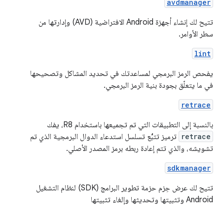
avdmanager
تتيح لك إنشاء أجهزة Android الافتراضية (AVD) وإدارتها من
سطر الأوامر.
lint
يفحص الرمز البرمجي لمساعدتك في تحديد المشاكل وتصحيحها
في ما يتعلّق بجودة بنية الرمز البرمجي.
retrace
بالنسبة إلى التطبيقات التي تم تجميعها باستخدام R8، يفك
retrace
ترميز تتبُّع تسلسل استدعاء الدوال البرمجية الذي تم
تشويشه، والذي تتم إعادة ربطه برمز المصدر الأصلي.
sdkmanager
تتيح لك عرض حِزم حزمة تطوير البرامج (SDK) لنظام التشغيل
Android وتثبيتها وتحديثها وإلغاء تثبيتها