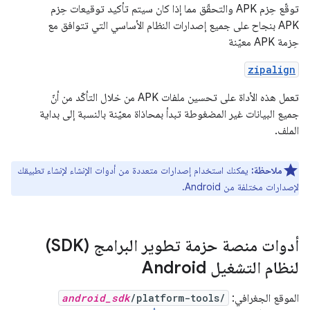
توقّع حِزم APK والتحقّق مما إذا كان سيتم تأكيد توقيعات حِزم
APK بنجاح على جميع إصدارات النظام الأساسي التي تتوافق مع
حِزمة APK معيّنة
zipalign
تعمل هذه الأداة على تحسين ملفات APK من خلال التأكّد من أنّ
جميع البيانات غير المضغوطة تبدأ بمحاذاة معيّنة بالنسبة إلى بداية
الملف.
ملاحظة:
يمكنك استخدام إصدارات متعددة من أدوات الإنشاء لإنشاء تطبيقك
لإصدارات مختلفة من Android.
أدوات منصة حزمة تطوير البرامج (SDK)
لنظام التشغيل Android
الموقع الجغرافي:
/platform-tools/
android_sdk