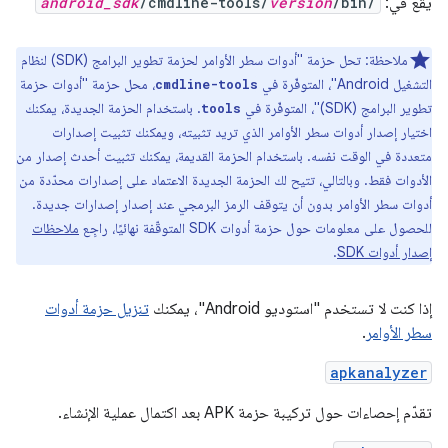
يقع في:
/bin/
version
/cmdline-tools/
android_sdk
ملاحظة: تحل حزمة "أدوات سطر الأوامر لحزمة تطوير البرامج (SDK) لنظام
التشغيل Android"، المتوفّرة في
، محل حزمة "أدوات حزمة
cmdline-tools
تطوير البرامج (SDK)"، المتوفّرة في
. باستخدام الحزمة الجديدة، يمكنك
tools
اختيار إصدار أدوات سطر الأوامر الذي تريد تثبيته، ويمكنك تثبيت إصدارات
متعددة في الوقت نفسه. باستخدام الحزمة القديمة، يمكنك تثبيت أحدث إصدار من
الأدوات فقط. وبالتالي، تتيح لك الحزمة الجديدة الاعتماد على إصدارات محدّدة من
أدوات سطر الأوامر بدون أن يتوقف الرمز البرمجي عند إصدار إصدارات جديدة.
للحصول على معلومات حول حزمة أدوات SDK المتوقّفة نهائيًا، راجِع
ملاحظات
إصدار أدوات SDK
.
إذا كنت لا تستخدم "استوديو Android"، يمكنك
تنزيل حزمة أدوات
سطر الأوامر
.
apkanalyzer
تقدّم إحصاءات حول تركيبة حزمة APK بعد اكتمال عملية الإنشاء.