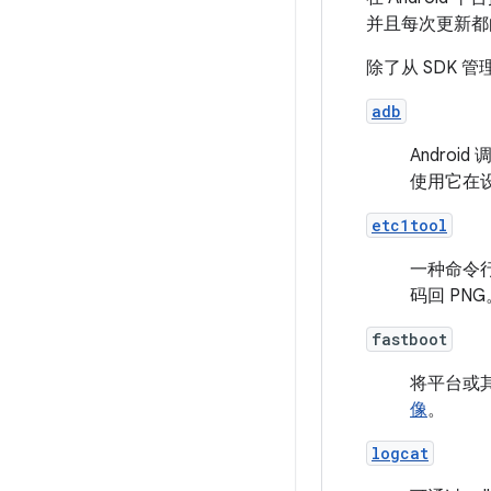
并且每次更新都
除了从 SDK 
adb
Andro
使用它在设
etc1tool
一种命令行
码回 PNG
fastboot
将平台或
像
。
logcat