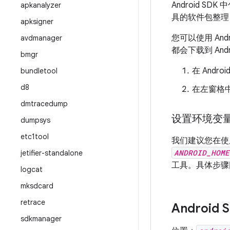
Android 
apkanalyzer
具的软件包整理
apksigner
您可以使用 Andro
avdmanager
都会下载到 An
bmgr
在 Andro
bundletool
d8
在左窗格
dmtracedump
设置环境变
dumpsys
etc1tool
我们建议您在
ANDROID_HOME
jetifier-standalone
工具。具体步骤
logcat
mksdcard
retrace
Android
sdkmanager