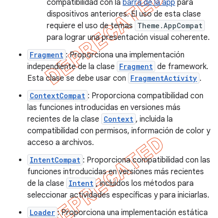
compatibilidad con la
barra de la app
para
dispositivos anteriores. El uso de esta clase
requiere el uso de temas
Theme.AppCompat
para lograr una presentación visual coherente.
Fragment
: Proporciona una implementación
independiente de la clase
Fragment
de framework.
Esta clase se debe usar con
FragmentActivity
.
ContextCompat
: Proporciona compatibilidad con
las funciones introducidas en versiones más
recientes de la clase
Context
, incluida la
compatibilidad con permisos, información de color y
acceso a archivos.
IntentCompat
: Proporciona compatibilidad con las
funciones introducidas en versiones más recientes
de la clase
Intent
, incluidos los métodos para
seleccionar actividades específicas y para iniciarlas.
Loader
: Proporciona una implementación estática