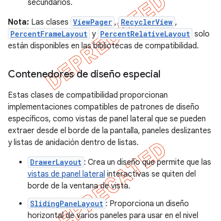
secundarios.
Nota:
Las clases
ViewPager
,
RecyclerView
,
PercentFrameLayout
y
PercentRelativeLayout
solo
están disponibles en las bibliotecas de compatibilidad.
Contenedores de diseño especial
Estas clases de compatibilidad proporcionan
implementaciones compatibles de patrones de diseño
específicos, como vistas de panel lateral que se pueden
extraer desde el borde de la pantalla, paneles deslizantes
y listas de anidación dentro de listas.
DrawerLayout
: Crea un diseño que permite que las
vistas de panel lateral
interactivas se quiten del
borde de la ventana de vista.
SlidingPaneLayout
: Proporciona un diseño
horizontal de varios paneles para usar en el nivel