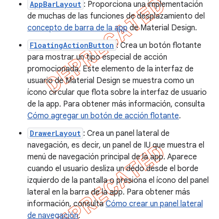
AppBarLayout
: Proporciona una implementación
de muchas de las funciones de desplazamiento del
concepto de barra de la app
de Material Design.
FloatingActionButton
: Crea un botón flotante
para mostrar un tipo especial de acción
promocionada. Este elemento de la interfaz de
usuario de Material Design se muestra como un
ícono circular que flota sobre la interfaz de usuario
de la app. Para obtener más información, consulta
Cómo agregar un botón de acción flotante
.
DrawerLayout
: Crea un panel lateral de
navegación, es decir, un panel de IU que muestra el
menú de navegación principal de la app. Aparece
cuando el usuario desliza un dedo desde el borde
izquierdo de la pantalla o presiona el ícono del panel
lateral en la barra de la app. Para obtener más
información, consulta
Cómo crear un panel lateral
de navegación
.