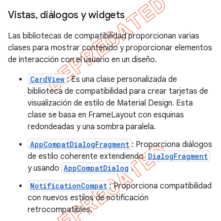
Vistas
,
diálogos y widgets
Las bibliotecas de compatibilidad proporcionan varias
clases para mostrar contenido y proporcionar elementos
de interacción con el usuario en un diseño.
CardView
: Es una clase personalizada de
biblioteca de compatibilidad para crear tarjetas de
visualización de estilo de Material Design. Esta
clase se basa en FrameLayout con esquinas
redondeadas y una sombra paralela.
AppCompatDialogFragment
: Proporciona diálogos
de estilo coherente extendiendo
DialogFragment
y usando
AppCompatDialog
.
NotificationCompat
: Proporciona compatibilidad
con nuevos estilos de notificación
retrocompatibles.