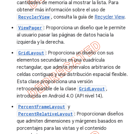
cantidades de memoria al mostrar la lista. Para
obtener más información sobre el uso de
RecyclerView
, consulta la guía de
Recycler View
.
ViewPager
: Proporciona un diseño que le permite
al usuario pasar las páginas de datos hacia la
izquierda y la derecha.
GridLayout
: Proporciona un diseño con sus
elementos secundarios en una cuadrícula
rectangular, que admite intervalos arbitrarios de
celdas contiguas y una distribución espacial flexible.
Esta clase proporciona una versión
retrocompatible de la clase
GridLayout
,
introducida en Android 4.0 (API nivel 14).
PercentFrameLayout
y
PercentRelativeLayout
: Proporcionan diseños
que admiten dimensiones y márgenes basados en
porcentajes para las vistas y el contenido