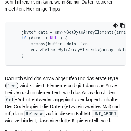
sehr hilfreich sein kann, wenn Sie nur Daten kopieren
möchten. Hier einige Tipps:
jbyte
*
data
=
env
-
>
GetByteArrayElements
(
array
,
if
(
data
!=
NULL
)
{
memcpy
(
buffer
,
data
,
len
);
env
-
>
ReleaseByteArrayElements
(
array
,
data
,
}
Dadurch wird das Array abgerufen und das erste Byte
(
len
) wird kopiert. Elemente und gibt dann das Array
frei. Je nach implementiert, wird das Array durch den
Get
-Aufruf entweder angepinnt oder kopiert. Inhalte.
Der Code kopiert die Daten (etwa ein zweites Mal) und
ruft dann
Release
auf. in diesem Fall Mit
JNI_ABORT
wird verhindert, dass eine dritte Kopie erstellt wird.