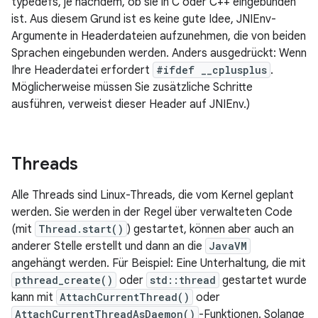
typedefs, je nachdem, ob sie in C oder C++ eingebunden
ist. Aus diesem Grund ist es keine gute Idee, JNIEnv-
Argumente in Headerdateien aufzunehmen, die von beiden
Sprachen eingebunden werden. Anders ausgedrückt: Wenn
Ihre Headerdatei erfordert
#ifdef __cplusplus
.
Möglicherweise müssen Sie zusätzliche Schritte
ausführen, verweist dieser Header auf JNIEnv.)
Threads
Alle Threads sind Linux-Threads, die vom Kernel geplant
werden. Sie werden in der Regel über verwalteten Code
(mit
Thread.start()
) gestartet, können aber auch an
anderer Stelle erstellt und dann an die
JavaVM
angehängt werden. Für Beispiel: Eine Unterhaltung, die mit
pthread_create()
oder
std::thread
gestartet wurde
kann mit
AttachCurrentThread()
oder
AttachCurrentThreadAsDaemon()
-Funktionen. Solange