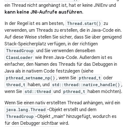
ein Thread nicht angehängt ist, hat er keine JNIEnv und
kann keine JNI-Aufrufe ausführen
.
In der Regel ist es am besten,
Thread.start()
zu
verwenden, um Threads zu erstellen, die in Java-Code ein.
Auf diese Weise stellen Sie sicher, dass Sie über genügend
Stack-Speicherplatz verfügen, in der richtigen
ThreadGroup
und Sie verwenden denselben
ClassLoader
wie Ihren Java-Code. Außerdem ist es
einfacher, den Namen des Threads für das Debuggen in
Java als in nativem Code festzulegen (siehe
pthread_setname_np()
, wenn Sie
pthread_t
oder
thread_t
haben, und
std::thread::native_handle()
,
wenn Sie
std::thread
und
pthread_t
haben möchten).
Wenn Sie einen nativ erstellten Thread anhängen, wird ein
java.lang.Thread
-Objekt erstellt und dem
ThreadGroup
-Objekt „main“ hinzugefügt, wodurch es
für den Debugger sichtbar wird.