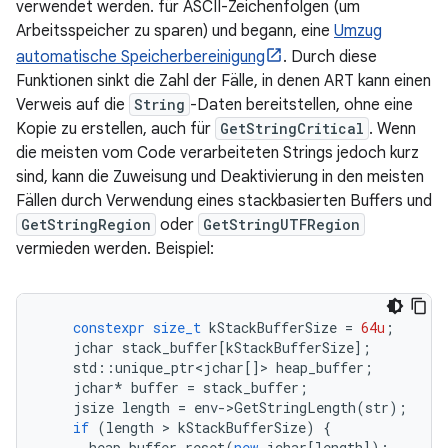
verwendet werden. für ASCII-Zeichenfolgen (um
Arbeitsspeicher zu sparen) und begann, eine
Umzug
automatische Speicherbereinigung
. Durch diese
Funktionen sinkt die Zahl der Fälle, in denen ART kann einen
Verweis auf die
String
-Daten bereitstellen, ohne eine
Kopie zu erstellen, auch für
GetStringCritical
. Wenn
die meisten vom Code verarbeiteten Strings jedoch kurz
sind, kann die Zuweisung und Deaktivierung in den meisten
Fällen durch Verwendung eines stackbasierten Buffers und
GetStringRegion
oder
GetStringUTFRegion
vermieden werden. Beispiel:
constexpr
size_t
kStackBufferSize
=
64u
;
jchar
stack_buffer
[
kStackBufferSize
];
std
::
unique_ptr
<
jchar
[]
>
heap_buffer
;
jchar
*
buffer
=
stack_buffer
;
jsize
length
=
env
-
>
GetStringLength
(
str
);
if
(
length
>
kStackBufferSize
)
{
heap_buffer
.
reset
(
new
jchar
[
length
]);