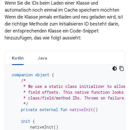
Wenn Sie die IDs beim Laden einer Klasse und
automatisch noch einmal im Cache speichern möchten
Wenn die Klasse jemals entladen und neu geladen wird, ist
die richtige Methode zum Initialisieren ID besteht darin,
der entsprechenden Klasse ein Code-Snippet
hinzuzufügen, das wie folgt aussieht:
Kotlin
Java
companion
object
{
/*
     * We use a static class initializer to allow 
     * field offsets. This native function looks u
     * class/field/method IDs. Throws on failure.
     */
private
external
fun
nativeInit
()
init
{
nativeInit
()