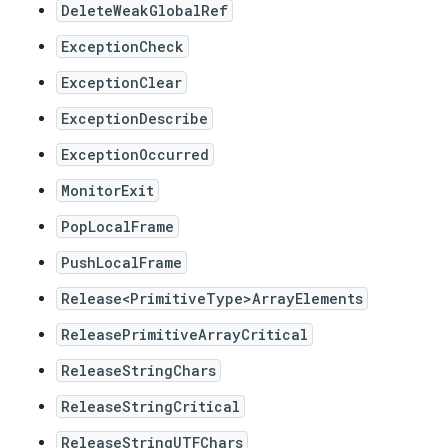
DeleteWeakGlobalRef
ExceptionCheck
ExceptionClear
ExceptionDescribe
ExceptionOccurred
MonitorExit
PopLocalFrame
PushLocalFrame
Release<PrimitiveType>ArrayElements
ReleasePrimitiveArrayCritical
ReleaseStringChars
ReleaseStringCritical
ReleaseStringUTFChars