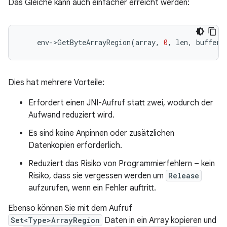
Das Gleiche kann auch einfacher erreicht werden:
env
-
>
GetByteArrayRegion
(
array
,
0
,
len
,
buffer
)
Dies hat mehrere Vorteile:
Erfordert einen JNI-Aufruf statt zwei, wodurch der
Aufwand reduziert wird.
Es sind keine Anpinnen oder zusätzlichen
Datenkopien erforderlich.
Reduziert das Risiko von Programmierfehlern – kein
Risiko, dass sie vergessen werden um
Release
aufzurufen, wenn ein Fehler auftritt.
Ebenso können Sie mit dem Aufruf
Set<Type>ArrayRegion
Daten in ein Array kopieren und