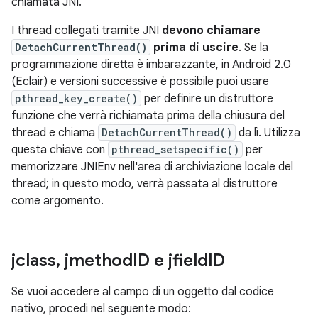
chiamata JNI.
I thread collegati tramite JNI
devono chiamare
DetachCurrentThread()
prima di uscire
. Se la
programmazione diretta è imbarazzante, in Android 2.0
(Eclair) e versioni successive è possibile puoi usare
pthread_key_create()
per definire un distruttore
funzione che verrà richiamata prima della chiusura del
thread e chiama
DetachCurrentThread()
da lì. Utilizza
questa chiave con
pthread_setspecific()
per
memorizzare JNIEnv nell'area di archiviazione locale del
thread; in questo modo, verrà passata al distruttore
come argomento.
jclass
,
jmethod
ID e jfield
ID
Se vuoi accedere al campo di un oggetto dal codice
nativo, procedi nel seguente modo: