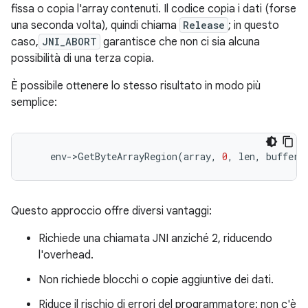
fissa o copia l'array contenuti. Il codice copia i dati (forse
una seconda volta), quindi chiama
Release
; in questo
caso,
JNI_ABORT
garantisce che non ci sia alcuna
possibilità di una terza copia.
È possibile ottenere lo stesso risultato in modo più
semplice:
env
-
>
GetByteArrayRegion
(
array
,
0
,
len
,
buffer
)
Questo approccio offre diversi vantaggi:
Richiede una chiamata JNI anziché 2, riducendo
l'overhead.
Non richiede blocchi o copie aggiuntive dei dati.
Riduce il rischio di errori del programmatore: non c'è