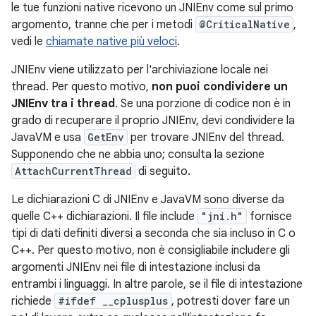
le tue funzioni native ricevono un JNIEnv come sul primo
argomento, tranne che per i metodi
@CriticalNative
,
vedi le
chiamate native più veloci
.
JNIEnv viene utilizzato per l'archiviazione locale nei
thread. Per questo motivo,
non puoi condividere un
JNIEnv tra i thread
. Se una porzione di codice non è in
grado di recuperare il proprio JNIEnv, devi condividere la
JavaVM e usa
GetEnv
per trovare JNIEnv del thread.
Supponendo che ne abbia uno; consulta la sezione
AttachCurrentThread
di seguito.
Le dichiarazioni C di JNIEnv e JavaVM sono diverse da
quelle C++ dichiarazioni. Il file include
"jni.h"
fornisce
tipi di dati definiti diversi a seconda che sia incluso in C o
C++. Per questo motivo, non è consigliabile includere gli
argomenti JNIEnv nei file di intestazione inclusi da
entrambi i linguaggi. In altre parole, se il file di intestazione
richiede
#ifdef __cplusplus
, potresti dover fare un