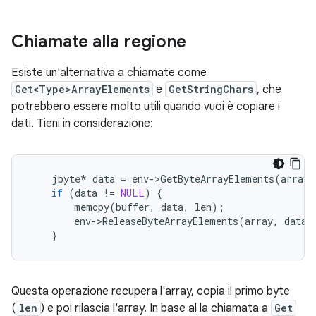
Chiamate alla regione
Esiste un'alternativa a chiamate come
Get<Type>ArrayElements
e
GetStringChars
, che
potrebbero essere molto utili quando vuoi è copiare i
dati. Tieni in considerazione:
jbyte
*
data
=
env
-
>
GetByteArrayElements
(
array
,
if
(
data
!=
NULL
)
{
memcpy
(
buffer
,
data
,
len
);
env
-
>
ReleaseByteArrayElements
(
array
,
data
,
}
Questa operazione recupera l'array, copia il primo byte
(
len
) e poi rilascia l'array. In base al la chiamata a
Get