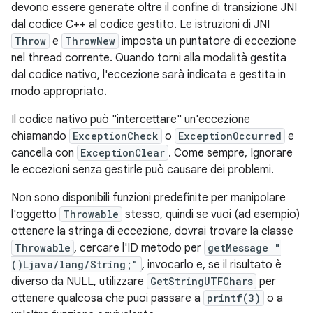
devono essere generate oltre il confine di transizione JNI
dal codice C++ al codice gestito. Le istruzioni di JNI
Throw
e
ThrowNew
imposta un puntatore di eccezione
nel thread corrente. Quando torni alla modalità gestita
dal codice nativo, l'eccezione sarà indicata e gestita in
modo appropriato.
Il codice nativo può "intercettare" un'eccezione
chiamando
ExceptionCheck
o
ExceptionOccurred
e
cancella con
ExceptionClear
. Come sempre, Ignorare
le eccezioni senza gestirle può causare dei problemi.
Non sono disponibili funzioni predefinite per manipolare
l'oggetto
Throwable
stesso, quindi se vuoi (ad esempio)
ottenere la stringa di eccezione, dovrai trovare la classe
Throwable
, cercare l'ID metodo per
getMessage "
()Ljava/lang/String;"
, invocarlo e, se il risultato è
diverso da NULL, utilizzare
GetStringUTFChars
per
ottenere qualcosa che puoi passare a
printf(3)
o a