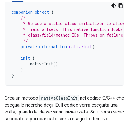
companion
object
{
/*
     * We use a static class initializer to allow 
     * field offsets. This native function looks u
     * class/field/method IDs. Throws on failure.
     */
private
external
fun
nativeInit
()
init
{
nativeInit
()
}
}
Crea un metodo
nativeClassInit
nel codice C/C++ che
esegua le ricerche degli ID. Il codice verrà eseguita una
volta, quando la classe viene inizializzata. Se il corso viene
scaricato e poi ricaricato, verrà eseguito di nuovo.