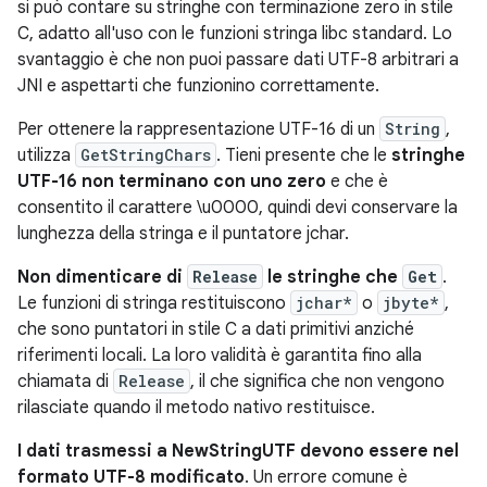
si può contare su stringhe con terminazione zero in stile
C, adatto all'uso con le funzioni stringa libc standard. Lo
svantaggio è che non puoi passare dati UTF-8 arbitrari a
JNI e aspettarti che funzionino correttamente.
Per ottenere la rappresentazione UTF-16 di un
String
,
utilizza
GetStringChars
. Tieni presente che le
stringhe
UTF-16 non terminano con uno zero
e che è
consentito il carattere \u0000, quindi devi conservare la
lunghezza della stringa e il puntatore jchar.
Non dimenticare di
Release
le stringhe che
Get
.
Le funzioni di stringa restituiscono
jchar*
o
jbyte*
,
che sono puntatori in stile C a dati primitivi anziché
riferimenti locali. La loro validità è garantita fino alla
chiamata di
Release
, il che significa che non vengono
rilasciate quando il metodo nativo restituisce.
I dati trasmessi a NewStringUTF devono essere nel
formato UTF-8 modificato
. Un errore comune è