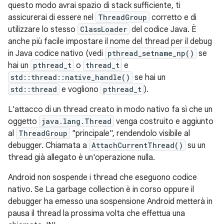
questo modo avrai spazio di stack sufficiente, ti
assicurerai di essere nel
ThreadGroup
corretto e di
utilizzare lo stesso
ClassLoader
del codice Java. È
anche più facile impostare il nome del thread per il debug
in Java codice nativo (vedi
pthread_setname_np()
se
hai un
pthread_t
o
thread_t
e
std::thread::native_handle()
se hai un
std::thread
e vogliono
pthread_t
).
L'attacco di un thread creato in modo nativo fa sì che un
oggetto
java.lang.Thread
venga costruito e aggiunto
al
ThreadGroup
"principale", rendendolo visibile al
debugger. Chiamata a
AttachCurrentThread()
su un
thread già allegato è un'operazione nulla.
Android non sospende i thread che eseguono codice
nativo. Se La garbage collection è in corso oppure il
debugger ha emesso una sospensione Android metterà in
pausa il thread la prossima volta che effettua una