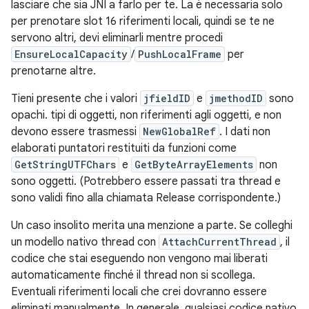
lasciare che sia JNI a farlo per te. La è necessaria solo
per prenotare slot 16 riferimenti locali, quindi se te ne
servono altri, devi eliminarli mentre procedi
EnsureLocalCapacity
/
PushLocalFrame
per
prenotarne altre.
Tieni presente che i valori
jfieldID
e
jmethodID
sono
opachi. tipi di oggetti, non riferimenti agli oggetti, e non
devono essere trasmessi
NewGlobalRef
. I dati non
elaborati puntatori restituiti da funzioni come
GetStringUTFChars
e
GetByteArrayElements
non
sono oggetti. (Potrebbero essere passati tra thread e
sono validi fino alla chiamata Release corrispondente.)
Un caso insolito merita una menzione a parte. Se colleghi
un modello nativo thread con
AttachCurrentThread
, il
codice che stai eseguendo non vengono mai liberati
automaticamente finché il thread non si scollega.
Eventuali riferimenti locali che crei dovranno essere
eliminati manualmente. In generale, qualsiasi codice nativo