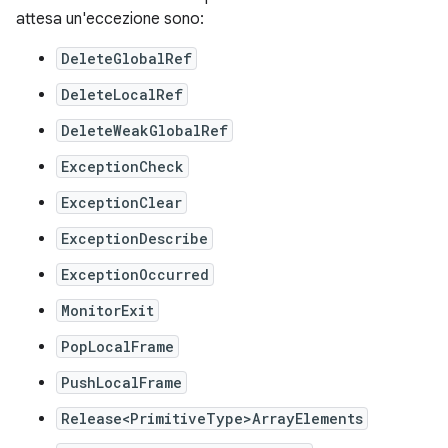
attesa un'eccezione sono:
DeleteGlobalRef
DeleteLocalRef
DeleteWeakGlobalRef
ExceptionCheck
ExceptionClear
ExceptionDescribe
ExceptionOccurred
MonitorExit
PopLocalFrame
PushLocalFrame
Release<PrimitiveType>ArrayElements