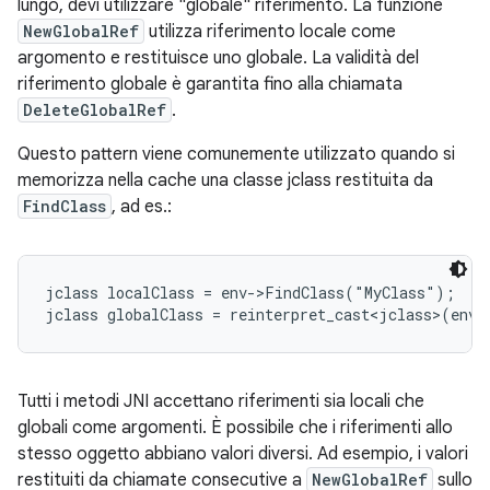
lungo, devi utilizzare "globale" riferimento. La funzione
NewGlobalRef
utilizza riferimento locale come
argomento e restituisce uno globale. La validità del
riferimento globale è garantita fino alla chiamata
DeleteGlobalRef
.
Questo pattern viene comunemente utilizzato quando si
memorizza nella cache una classe jclass restituita da
FindClass
, ad es.:
jclass localClass = env->FindClass("MyClass");

jclass globalClass = reinterpret_cast<jclass>(env-
Tutti i metodi JNI accettano riferimenti sia locali che
globali come argomenti. È possibile che i riferimenti allo
stesso oggetto abbiano valori diversi. Ad esempio, i valori
restituiti da chiamate consecutive a
NewGlobalRef
sullo