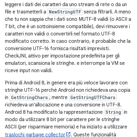
leggere i dati dei caratteri da uno stream di rete o da un
file e trasmetterli a
NewStringUTF
senza filtrarli. A meno
che tu non sappia che i dati sono MUTF-8 validi (o ASCII a
7 bit, che è un sottoinsieme compatibile), devi rimuovere i
caratteri non validi o convertirli nel formato UTF-8
modificato corretto. In caso contrario, è probabile che la
conversione UTF-16 fornisca risultati imprevisti.
CheckJNI, attivo per impostazione predefinita per gli
emulatori, scansiona le stringhe. e interrompe la VM se
riceve input non validi.
Prima di Android 8, in genere era più veloce lavorare con
stringhe UTF-16 perché Android non richiedeva una copia
in
GetStringChars
, mentre
GetStringUTFChars
richiedeva un'allocazione e una conversione in UTF-8.
Android 8 ha modificato la rappresentazione
String
in
modo da utilizzare 8 bit per carattere per le stringhe
ASCII (per risparmiare memoria) e ha iniziato a utilizzare
traslochi garbage collector
. Queste funzionalità