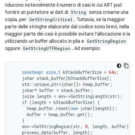
riducono notevolmente il numero di casi in cui ART può
fornire un puntatore ai dati di
String
senza crearne una
copia, per
GetStringCritical
. Tuttavia, se la maggior
parte delle stringhe elaborate dal codice sono brevi, nella
maggior parte dei casi è possibile evitare l'allocazione e la
utilizzando un buffer allocato in pila e
GetStringRegion
oppure
GetStringUTFRegion
. Ad esempio:
constexpr
size_t
kStackBufferSize
=
64u
;
jchar
stack_buffer
[
kStackBufferSize
];
std
::
unique_ptr
<
jchar
[]
>
heap_buffer
;
jchar
*
buffer
=
stack_buffer
;
jsize
length
=
env
-
>
GetStringLength
(
str
);
if
(
length
>
kStackBufferSize
)
{
heap_buffer
.
reset
(
new
jchar
[
length
]);
buffer
=
heap_buffer
.
get
();
}
env
-
>
GetStringRegion
(
str
,
0
,
length
,
buffer
);
process_data
(
buffer
,
length
);