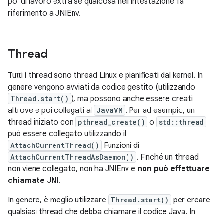
po' di lavoro extra se qualcosa nell'intestazione fa
riferimento a JNIEnv.
Thread
Tutti i thread sono thread Linux e pianificati dal kernel. In
genere vengono avviati da codice gestito (utilizzando
Thread.start()
), ma possono anche essere creati
altrove e poi collegati al
JavaVM
. Per ad esempio, un
thread iniziato con
pthread_create()
o
std::thread
può essere collegato utilizzando il
AttachCurrentThread()
Funzioni di
AttachCurrentThreadAsDaemon()
. Finché un thread
non viene collegato, non ha JNIEnv e
non può effettuare
chiamate JNI
.
In genere, è meglio utilizzare
Thread.start()
per creare
qualsiasi thread che debba chiamare il codice Java. In