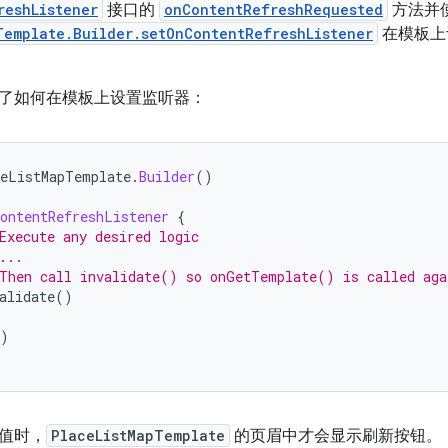
reshListener
接口的
onContentRefreshRequested
方法并
Template.Builder.setOnContentRefreshListener
在模板上
了如何在模板上设置监听器：
eListMapTemplate
.
Builder
()
ontentRefreshListener
{
Execute any desired logic
...
Then call invalidate() so onGetTemplate() is called aga
alidate
()
)
值时，
PlaceListMapTemplate
的页眉中才会显示刷新按钮。