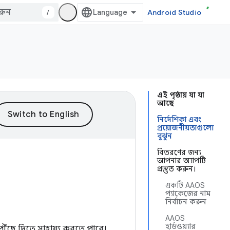
/
Android Studio
এই পৃষ্ঠায় যা যা
আছে
নির্দেশিকা এবং
প্রয়োজনীয়তাগুলো
বুঝুন
বিতরণের জন্য
আপনার অ্যাপটি
প্রস্তুত করুন।
একটি AAOS
প্যাকেজের নাম
নির্বাচন করুন
AAOS
হার্ডওয়্যার
ৌঁছে দিতে সাহায্য করতে পারে।