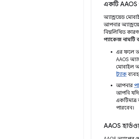
একটি AAOS প
অ্যান্ড্রয়েড ম
আপনার অ্যান্ড্
নিম্নলিখিত কার
প্যাকেজ নামটি ব
এর ফলে আপ
AAOS অ্যা
মোবাইল অ্
ট্র্যাক
ব্যব
আপনার
পা
আপনি যদি 
একটিমাত্র 
পারবেন।
AAOS হার্ডওয়