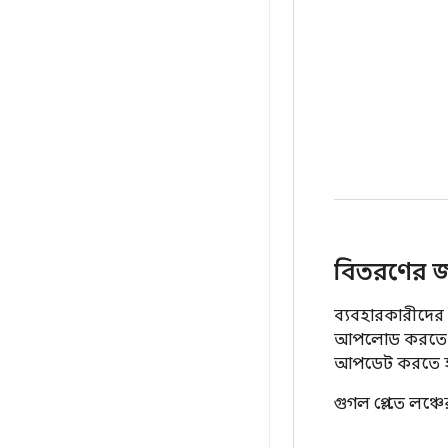
বিতরণের জন
ব্যবহারকারীদের
আপলোড করতে হবে 
আপডেট করতে 
গুগল প্লে-তে লঞ্চে