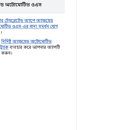
্রয়েড অটোমোটিভ ওএস
 টেমপ্লেটেড অ্যাপে অ্যান্ড্রয়েড
োটিভ ওএস-এর জন্য সমর্থন যোগ
।
ি
নির্দিষ্ট অ্যান্ড্রয়েড অটোমোটিভ
র্যাক
ব্যবহার করে আপনার অ্যাপটি
শ করুন।