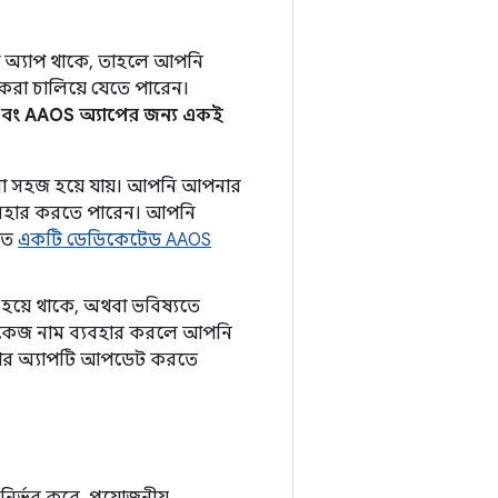
নো অ্যাপ থাকে, তাহলে আপনি
করা চালিয়ে যেতে পারেন।
এবং AAOS অ্যাপের জন্য একই
রা সহজ হয়ে যায়। আপনি আপনার
ব্যবহার করতে পারেন। আপনি
রতে
একটি ডেডিকেটেড AAOS
হয়ে থাকে, অথবা ভবিষ্যতে
্যাকেজ নাম ব্যবহার করলে আপনি
 আপনার অ্যাপটি আপডেট করতে