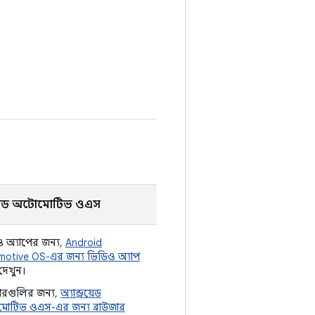
্রয়েড অটোমোটিভ ওএস
 অ্যাপের জন্য,
Android
motive OS-এর জন্য ভিডিও অ্যাপ
দেখুন।
জারগুলির জন্য,
অ্যান্ড্রয়েড
োটিভ ওএস-এর জন্য ব্রাউজার