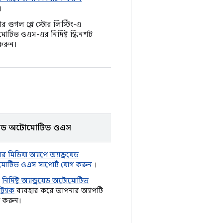
।
 গুগল প্লে স্টোর লিস্টিং-এ
টিভ ওএস-এর নির্দিষ্ট স্ক্রিনশট
করুন।
্রয়েড অটোমোটিভ ওএস
মিডিয়া অ্যাপে অ্যান্ড্রয়েড
োটিভ ওএস সাপোর্ট যোগ করুন
।
ি
নির্দিষ্ট অ্যান্ড্রয়েড অটোমোটিভ
র্যাক
ব্যবহার করে আপনার অ্যাপটি
শ করুন।