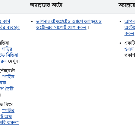
অ্যান্ড্রয়েড অটো
অ্যান্ড
র কার্স
আপনার টেমপ্লেটেড অ্যাপে অ্যান্ড্রয়েড
আপনার
রির ব্যবহার
অটো-এর সাপোর্ট যোগ করুন
।
অটোম
করুন
ডিয়া
একট
,
গাড়ির
ওএস ট্
েড মিডিয়া
প্রকা
করুন
দেখুন।
ন্টারেস্ট
,
“গাড়ির
ট অফ
যাপ তৈরি
।
অফ থিংস
,
“গাড়ির
নেট অফ
তৈরি করুন”