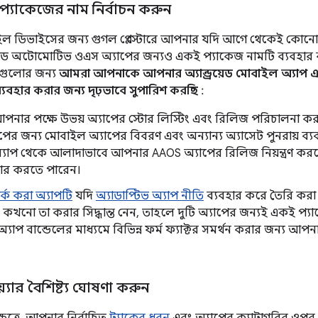
্যাকেজের নাম নির্বাচন করুন
োবাইল ডিভাইসের জন্য গুগল প্লে স্টোরে আপনার যদি আগে থেকেই কো
রয়েড অটোমোটিভ ওএস অ্যাপের জন্যও একই প্যাকেজ নামটি ব্যবহার 
ণগুলোর জন্য
আমরা আপনাকে আপনার অ্যান্ড্রয়েড মোবাইল অ্যাপ 
্যবহার করার জন্য দৃঢ়ভাবে সুপারিশ করছি
:
নার পক্ষে উভয় অ্যাপের স্টোর লিস্টিং এবং রিলিজ পরিচালনা ক
পের জন্য মোবাইল অ্যাপের বিবরণ এবং অন্যান্য অ্যাসেট পুনরায় 
যাপ থেকে আলাদাভাবে আপনার AAOS অ্যাপের রিলিজ নিয়ন্ত্রণ ক
হার করতে পারেন।
র্ক করা অ্যাপটি
যদি
অ্যাডাপ্টিভ অ্যাপ নীতি
ব্যবহার করে তৈরি করা 
কখনো তা করার সিদ্ধান্ত নেন, তাহলে দুটি অ্যাপের জন্যই একই প
অ্যাপ বান্ডেলের মাধ্যমে বিভিন্ন ফর্ম ফ্যাক্টর সমর্থন করার জন্য
্যার বৈশিষ্ট্য ঘোষণা করুন