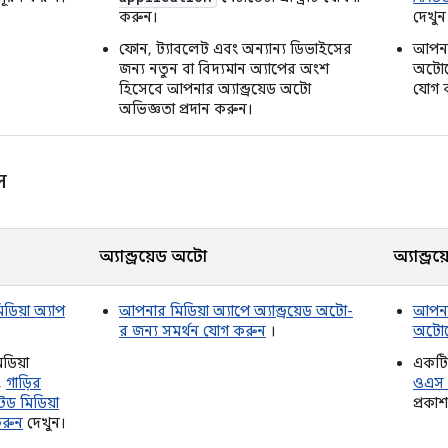
করুন।
দেখুন
ফোন, ট্যাবলেট এবং অন্যান্য ডিভাইসের
আপনার
জন্য নতুন বা বিদ্যমান অ্যাপের অংশ
অটোমো
হিসেবে আপনার অ্যান্ড্রয়েড অটো
যোগ 
অভিজ্ঞতা প্রদান করুন।
স
অ্যান্ড্রয়েড অটো
অ্যান্ড
িডিয়া অ্যাপ
আপনার মিডিয়া অ্যাপে অ্যান্ড্রয়েড অটো-
আপনার 
র জন্য সমর্থন যোগ করুন
।
অটোম
ডিয়া
একট
,
গাড়ির
ওএস ট্
েড মিডিয়া
প্রকা
করুন
দেখুন।