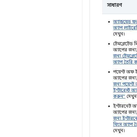
সাধারণ
অ্যান্ড্রয়েড ফ
অ্যাপ লাইব্রে
দেখুন।
টেমপ্লেটেড মি
অ্যাপের জন্য
জন্য টেমপ্লেট
অ্যাপ তৈরি 
পয়েন্ট অফ ই
অ্যাপের জন্য
জন্য পয়েন্
ইন্টারেস্ট অ্
করুন”
দেখুন
ইন্টারনেট 
অ্যাপের জন্য
জন্য ইন্টার
থিংস অ্যাপ 
দেখুন।