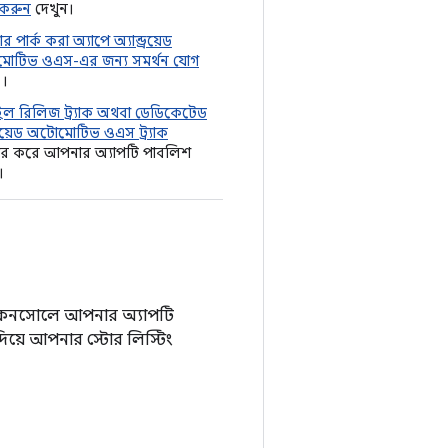
 করুন
দেখুন।
পার্ক করা অ্যাপে অ্যান্ড্রয়েড
োটিভ ওএস-এর জন্য সমর্থন যোগ
।
ল রিলিজ ট্র্যাক অথবা ডেডিকেটেড
্ড্রয়েড অটোমোটিভ ওএস ট্র্যাক
হার করে আপনার অ্যাপটি পাবলিশ
।
ে কনসোলে আপনার অ্যাপটি
িয়ে আপনার স্টোর লিস্টিং