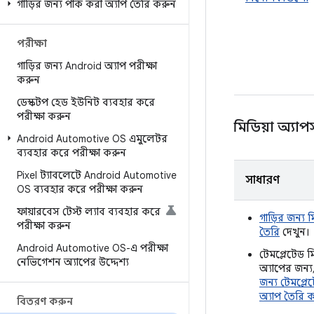
গাড়ির জন্য পার্ক করা অ্যাপ তৈরি করুন
পরীক্ষা
গাড়ির জন্য Android অ্যাপ পরীক্ষা
করুন
ডেস্কটপ হেড ইউনিট ব্যবহার করে
পরীক্ষা করুন
মিডিয়া অ্যাপ
Android Automotive OS এমুলেটর
ব্যবহার করে পরীক্ষা করুন
Pixel ট্যাবলেটে Android Automotive
সাধারণ
OS ব্যবহার করে পরীক্ষা করুন
ফায়ারবেস টেস্ট ল্যাব ব্যবহার করে
গাড়ির জন্য ম
পরীক্ষা করুন
তৈরি
দেখুন।
Android Automotive OS-এ পরীক্ষা
টেমপ্লেটেড মি
নেভিগেশন অ্যাপের উদ্দেশ্য
অ্যাপের জন্য
জন্য টেমপ্লেট
অ্যাপ তৈরি 
বিতরণ করুন