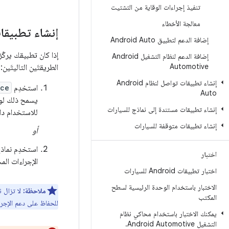
تنفيذ إجراءات الوقاية من التشتيت
معالجة الأخطاء
إنشاء تطبيق
إضافة الدعم لتطبيق Android Auto
إذا كان تطبيقك يركّ
إضافة الدعم لنظام التشغيل Android
Automotive
الطريقتَين التاليتَين:
إنشاء تطبيقات تواصل لنظام Android
استخدِم
ice
Auto
يسمح ذلك لوا
إنشاء تطبيقات مستندة إلى نماذج للسيارات
للاستخدام دا
إنشاء تطبيقات متوقفة للسيارات
أو
استخدِم نماذ
اختبار
الإجراءات الم
اختبار تطبيقات Android للسيارات
الاختبار باستخدام الوحدة الرئيسية لسطح
ملاحظة:
لا تزال ن
المكتب
للحفاظ على دعم الإجرا
يمكنك الاختبار باستخدام محاكي نظام
التشغيل Android Automotive
.