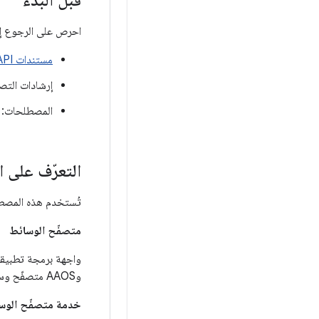
قبل البدء
احرص على الرجوع إل
مستندات Android Media API
إرشادات التص
المصطلحات:
التعرّف على 
تُستخدم هذه المصطل
متصفّح الوسائط
وAAOS متصفّح وسائط للعثور على خدمة متصفّح الوسائط في تطبيقك.
خدمة متصفّح الوس