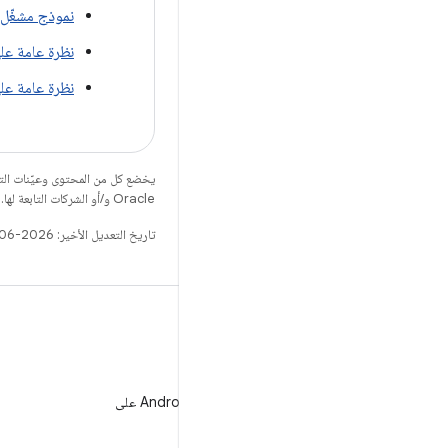
نموذج مشغّل الوسا
نظرة عامة عل
نظرة عامة على Player
يخضع كل من المحتوى وعيّنات الت
Oracle و/أو الشركات التابعة لها.
تاريخ التعديل الأخير: 2026-06-18 (حسب التوقيت العالمي المتفَّق عليه)
WeChat
متابعة مطوّري برامج Android على
WeChat