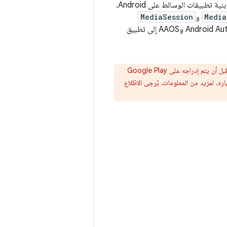
يفترض هذا الدليل أنّ لديك تطبيق وسائط يشغّل الصوت على هاتف وأنّ تطبيق الوسائط يتوافق مع بنية تطبيقات الوسائط على Android.
Media
و
MediaSession
للتشغيل على Android Auto أو AAOS. بعد إكمال البنية الأساسية للوسائط، يمكنك إضافة دعم Android Auto وAAOS إلى تطبيق
تتعامل Google مع تشتيت انتباه السائق بجدّية. يجب أن يستوفي تطبيقك متطلبات تصميم معيّنة قبل أن يتم إدراجه على Google Play
قك واختباره. لمزيد من المعلومات، يُرجى الاطّلاع