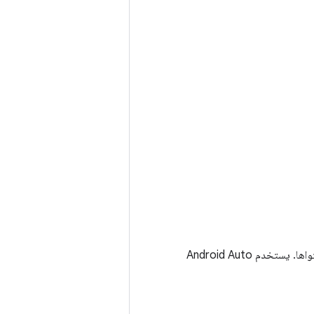
واجهة برمجة تطبيقات تستخدمها تطبيقات الوسائط لاكتشاف خدمات متصفّح الوسائط وعرض محتواها. يستخدم Android Auto