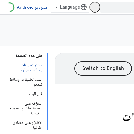
استوديو Android
على هذه الصفحة
إنشاء تطبيقات
وسائط صوتية
إنشاء تطبيقات وسائط
فيديو
قبل البدء
التعرّف على
المصطلحات والمفاهيم
ات
الرئيسية
الاطّلاع على مصادر
إضافية