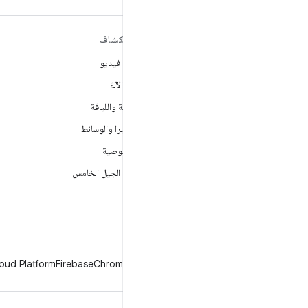
مزيد من المعلومات حول نظام
استكشاف
التشغيل ANDROID
ألعاب فيديو
Android
تعلُم الآلة
Android for Enterprise
الصحة واللياقة
الأمان
الكاميرا والوسائط
المصدر
الخصوصية
الأخبار
شبكة الجيل الخامس
المدوّنة
ملفات بودكاست
oud Platform
Firebase
Chrome
Android