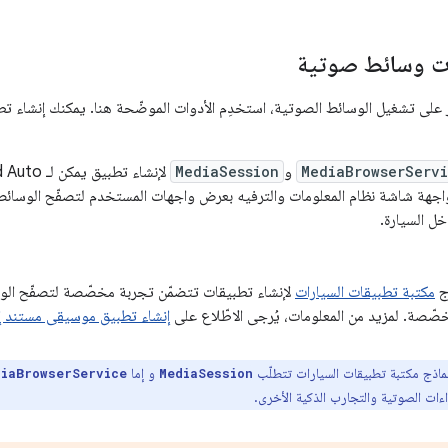
ات وسائط صوتية
ز على تشغيل الوسائط الصوتية، استخدِم الأدوات الموضّحة هنا. يمكنك إنشاء 
MediaBrowserServ
و
MediaSession
جهة شاشة نظام المعلومات والترفيه بعرض واجهات المستخدم لتصفّح الوسائط 
خل السيارة.
ج
مكتبة تطبيقات السيارات
لإنشاء تطبيقات تتضمّن تجربة مخصّصة لتصفّح الوس
خصّصة. لمزيد من المعلومات، يُرجى الاطّلاع على
إنشاء تطبيق موسيقى مستند إ
ماذج مكتبة تطبيقات السيارات تتطلّب
و إما
diaBrowserService
MediaSession
ءات الصوتية والتجارب الذكية الأخرى.