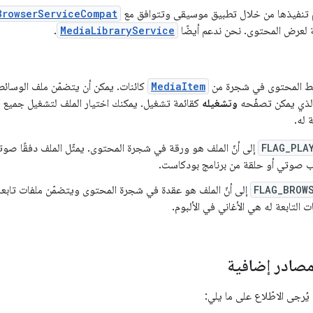
BrowserServiceCompat
لعرض المحتوى. نحن ندعم أيضًا
MediaLibraryService
.
ائط المحتوى في شجرة من
MediaItem
كائنات. يمكن أن يتضمّن ملف الوسائط أح
الذي يمكن تصفّحه
وتشغيله
كقائمة تشغيل. يمكنك اختيار الملف لتشغيل جميع الم
 له.
FLAG_PLA
إلى أنّ الملف هو ورقة في شجرة المحتوى. يمثّل الملف دفقًا صوتيًا
 صوتي أو حلقة من برنامج بودكاست.
FLAG_BROW
إلى أنّ الملف هو عقدة في شجرة المحتوى ويتضمّن ملفات تابعة.
فات التابعة له هي الأغاني في الألبوم.
مصادر إضافية
يُرجى الاطّلاع على ما يلي: