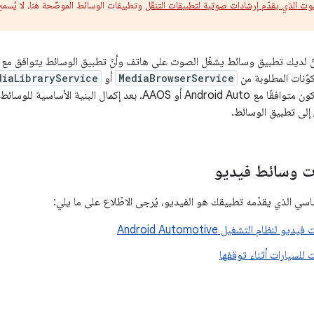
وت الذي يقدّم إرشادات صوتية لتطبيقات التنقّل
وتطبيقات الوسائط الموضّحة هنا، لا يُسمح
نّ لديك تطبيق وسائط يشغّل الصوت على هاتف وأنّ تطبيق الوسائط يتوافق مع 
وّنات المطلوبة من
MediaBrowserService
أو
diaLibraryService
. بعد إكمال البنية الأساسية للوسائط، يمكنك
إلى تطبيق الوسائط.
ت وسائط فيديو
ساسي الذي يقدّمه تطبيقك هو الفيديو، يُرجى الاطّلاع على ما يلي:
 لنظام التشغيل Android Automotive
 للسيارات أثناء توقفها