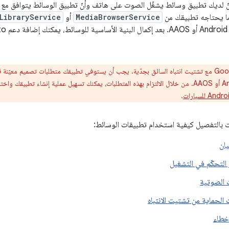
ما يحتاجه تطبيقك من
MediaBrowserService
أو
LibraryService
لتطبيق Android Auto أو AAOS. من خلال الالتزام بهذه المتطلبات، يمكنك تسهيل عملية إنشاء تطبي
.
بالتفصيل كيفية استخدام تطبيقات الوسائط:
ان
التحكّم في التشغيل
ت الصوتية
 الحماية من تشتيت الانتباه
أخطاء