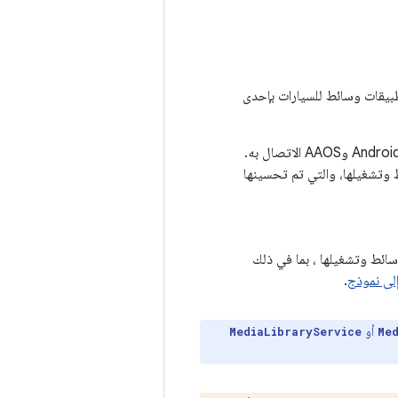
تطبيقات وسائط للسيارات بإحدى
لإنشاء تطبيق يمكن لـ Android Auto وAAOS الاتصال به.
وتشغيلها، والتي تم تحسينها
ائط وتشغيلها ، بما في ذلك
لى نموذج
.
أو
MediaLibraryService
Me