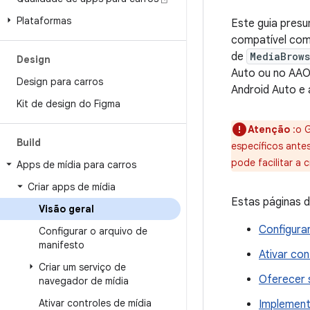
Plataformas
Este guia pres
compatível com 
de
MediaBrows
Design
Auto ou no AAOS
Design para carros
Android Auto e
Kit de design do Figma
Atenção
:o G
Build
específicos ante
pode facilitar a 
Apps de mídia para carros
Criar apps de mídia
Estas páginas 
Visão geral
Configura
Configurar o arquivo de
manifesto
Ativar con
Criar um serviço de
Oferecer 
navegador de mídia
Ativar controles de mídia
Implement