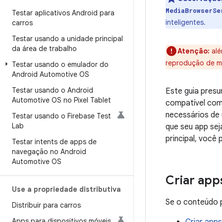
MediaBrowserSe
Testar aplicativos Android para
inteligentes.
carros
Testar usando a unidade principal
da área de trabalho
Atenção:
al
reprodução de mí
Testar usando o emulador do
Android Automotive OS
Testar usando o Android
Este guia pres
Automotive OS no Pixel Tablet
compatível com
necessários de
Testar usando o Firebase Test
Lab
que seu app sej
principal, você
Testar intents de apps de
navegação no Android
Automotive OS
Criar app
Use a propriedade distributiva
Se o conteúdo p
Distribuir para carros
Apps para dispositivos móveis