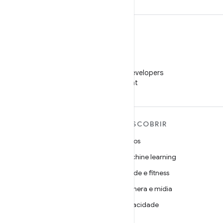
WeChat
Siga o Android Developers
no WeChat
MAIS SOBRE O ANDROID
DESCOBRIR
Android
Jogos
Android para empresas
Machine learning
Segurança
Saúde e fitness
Source
Câmera e mídia
Notícias
Privacidade
Blog
5G