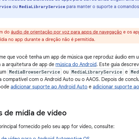
ou
para manter o suporte a comandos 
rvice
MediaLibraryService
ém do
áudio de orientação por voz para apps de navegação
e os app
dia no app durante a direção não é permitida.
ume que você tenha um app de música que reproduz áudio em u
 a arquitetura de app de
música do Android
. Este guia descr
 um
MediaBrowserService
ou
MediaLibraryService
e
Med
a compatível com o Android Auto ou o AAOS. Depois de concluir
 pode
adicionar suporte ao Android Auto
e
adicionar suporte a
s de mídia de vídeo
rincipal fornecido pelo seu app for vídeo, consulte: