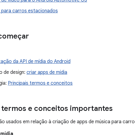
s de vídeo para o Android Automotive OS
s para carros estacionados
 começar
ção da API de mídia do Android
o de design:
criar apps de mídia
gia:
Principais termos e conceitos
termos e conceitos importantes
ão usados em relação à criação de apps de música para carro
 mídia