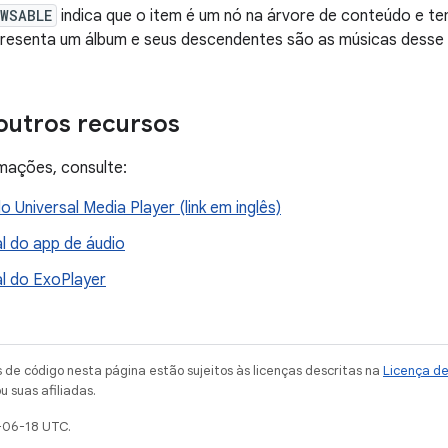
OWSABLE
indica que o item é um nó na árvore de conteúdo e t
presenta um álbum e seus descendentes são as músicas desse 
outros recursos
mações, consulte:
 Universal Media Player (link em inglês)
l do app de áudio
al do ExoPlayer
de código nesta página estão sujeitos às licenças descritas na
Licença d
u suas afiliadas.
-06-18 UTC.