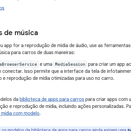
ros
s de música
u app for a reprodução de mídia de áudio, use as ferramentas
úsica para carros de duas maneiras:
aBrowserService
e uma
MediaSession
para criar um app a
conectar. Isso permite que a interface da tela de infotainmen
 e reprodução de mídia otimizadas para uso no carro.
odelos da
biblioteca de apps para carros
para criar apps com u
ção e reprodução de mídia, incluindo ações personalizadas. P
 mídia com modelo
.
:
os modelos da biblioteca de apps para carros ainda exigem uma
M