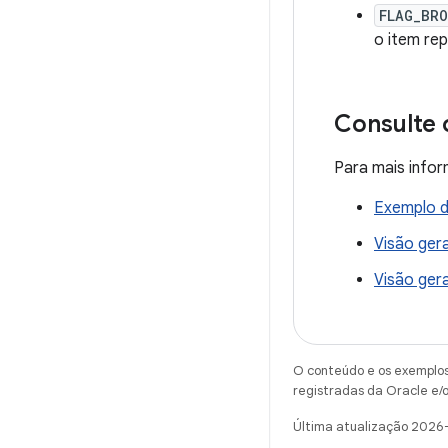
FLAG_BR
o item re
Consulte 
Para mais infor
Exemplo do
Visão gera
Visão ger
O conteúdo e os exemplos 
registradas da Oracle e/o
Última atualização 2026