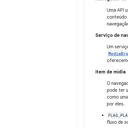
Uma API u
conteúdo 
navegação
Serviço de na
Um serviç
MediaBr
oferecem
Item de mídia
O navegad
pode ter 
como uma 
por eles.
FLAG_PLA
fluxo de 