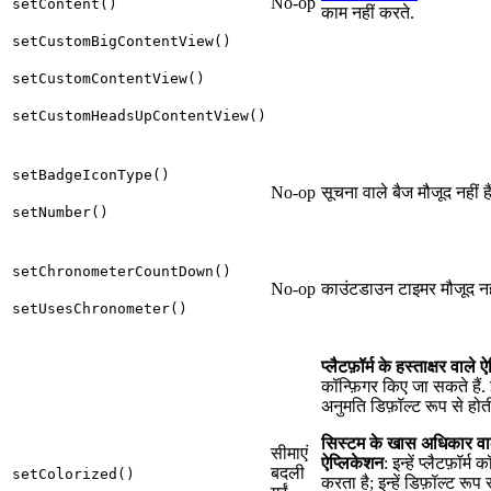
No-op
setContent()
काम नहीं करते.
setCustomBigContentView()
setCustomContentView()
setCustomHeadsUpContentView()
setBadgeIconType()
No-op
सूचना वाले बैज मौजूद नहीं हैं
setNumber()
setChronometerCountDown()
No-op
काउंटडाउन टाइमर मौजूद नहीं
setUsesChronometer()
प्लैटफ़ॉर्म के हस्ताक्षर वाले
कॉन्फ़िगर किए जा सकते हैं
अनुमति डिफ़ॉल्ट रूप से होती
सिस्टम के खास अधिकार वा
सीमाएं
ऐप्लिकेशन
: इन्हें प्लैटफ़ॉर्म 
बदली
setColorized()
करता है; इन्हें डिफ़ॉल्ट रूप