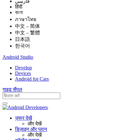
فارسی
हिंदी
বাংলা
ภาษาไทย
中文 – 简体
中文 – 繁體
日本語
한국어
Android Studio
Develop
Devices
Android for Cars
गाइड
सैंपल
ज़रूर देखें
और देखें
डिज़ाइन और प्लान
और देखें