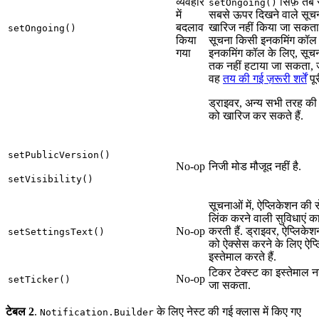
व्यवहार
सिर्फ़ तब 
setOngoing()
में
सबसे ऊपर दिखने वाले सूचन
बदलाव
खारिज नहीं किया जा सकता
setOngoing()
किया
सूचना किसी इनकमिंग कॉल 
गया
इनकमिंग कॉल के लिए, सूच
तक नहीं हटाया जा सकता,
वह
तय की गई ज़रूरी शर्तें
पू
ड्राइवर, अन्य सभी तरह की
को खारिज कर सकते हैं.
setPublicVersion()
No-op
निजी मोड मौजूद नहीं है.
setVisibility()
सूचनाओं में, ऐप्लिकेशन की स
लिंक करने वाली सुविधाएं का
No-op
करती हैं. ड्राइवर, ऐप्लिकेश
setSettingsText()
को ऐक्सेस करने के लिए ऐप
इस्तेमाल करते हैं.
टिकर टेक्स्ट का इस्तेमाल न
No-op
setTicker()
जा सकता.
टेबल 2
.
के लिए नेस्ट की गई क्लास में किए गए
Notification.Builder