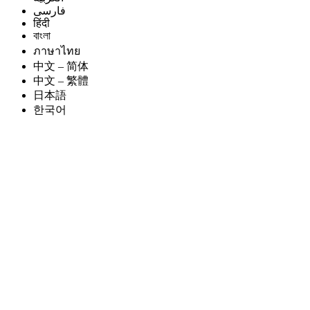
فارسی
हिंदी
বাংলা
ภาษาไทย
中文 – 简体
中文 – 繁體
日本語
한국어