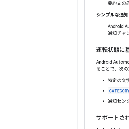
要約文の
シンプルな通知
Androi
通知チャ
運転状態に基
Android A
ることで、次の
特定の文
CATEGOR
通知セン
サポートさ