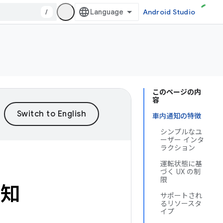
/
Android Studio
このページの内
容
車内通知の特徴
シンプルなユ
ーザー インタ
ラクション
運転状態に基
づく UX の制
限
通知
サポートされ
るリソースタ
イプ