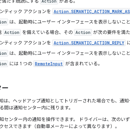
を満たす既読にする
Action
がある。
ンティック アクションを
Action.SEMANTIC_ACTION_MARK_AS
ion
は、起動時にユーザー インターフェースを表示しないこ
信
Action
を備えている場合、その
Action
が次の要件を満た
ンティック アクションを
Action.SEMANTIC_ACTION_REPLY
ion
は、起動時にユーザー インターフェースを表示しないこ
ion
には 1 つの
RemoteInput
が含まれている。
ター
知は、ヘッドアップ通知としてトリガーされた場合でも、通知
る間は通知センター内に残ります。
知センター内の通知を操作できます。 ドライバーは、次のい
クセスできます（自動車メーカーによって異なります）。