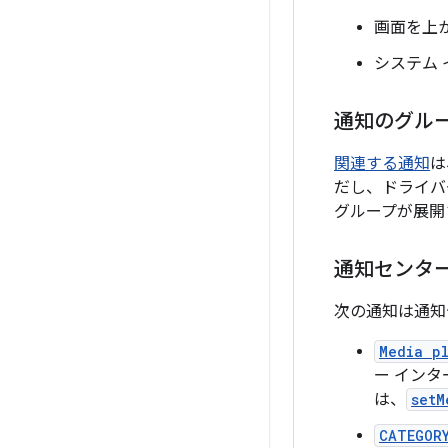
画面を上
システム
通知のグル
関連する通知
は
だし、ドライバ
グループが展開
通知センタ
次の通知は通知
Media p
ー イン
は、
setM
CATEGOR