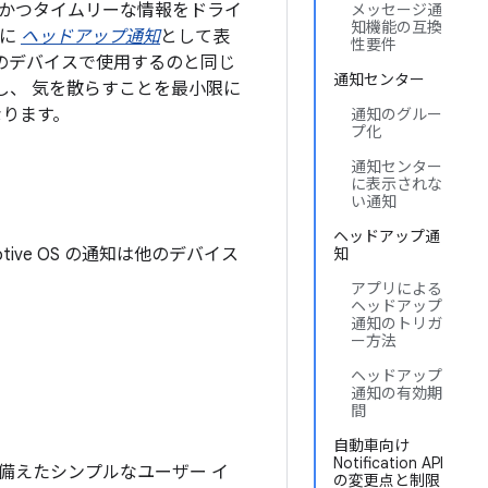
かつタイムリーな情報をドライ
メッセージ通
知機能の互換
上に
ヘッドアップ通知
として表
性要件
は、他のデバイスで使用するのと同じ
通知センター
し、 気を散らすことを最小限に
なります。
通知のグルー
プ化
通知センター
に表示されな
い通知
ヘッドアップ通
ive OS の通知は他のデバイス
知
アプリによる
ヘッドアップ
通知のトリガ
ー方法
ヘッドアップ
通知の有効期
間
自動車向け
Notification API
備えたシンプルなユーザー イ
の変更点と制限