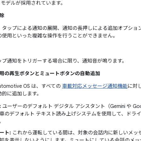
 モデルが採用されています。
除
、タップによる通知の展開、通知の長押しによる追加オプショ
の使用といった複雑な操作を行うことができません。
ップ通知をトリガーする場合に限り、通知音が鳴ります。
用の再生ボタンとミュートボタンの自動追加
 Automotive OS は、すべての
車載対応メッセージ通知機能
に対
動的に追加します。
:
ユーザーのデフォルト デジタル アシスタント（Gemini や Go
車のデフォルト テキスト読み上げシステムを使用して、ドラ
。
ート:
これから運転している間は、対象の会話内に新しいメッ
知を表示しないようにします。ミュートにしている会話のメッ