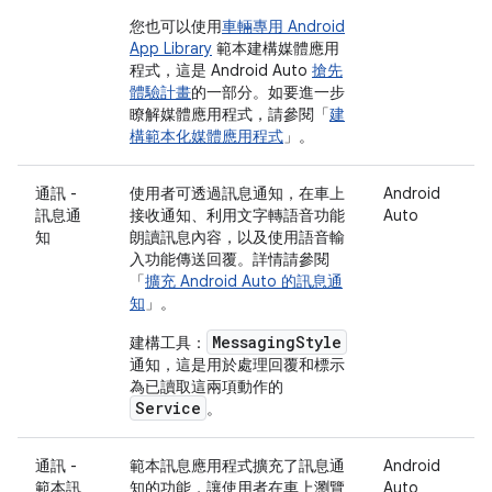
您也可以使用
車輛專用 Android
App Library
範本建構媒體應用
程式，這是 Android Auto
搶先
體驗計畫
的一部分。如要進一步
瞭解媒體應用程式，請參閱「
建
構範本化媒體應用程式
」。
通訊 -
使用者可透過訊息通知，在車上
Android
訊息通
接收通知、利用文字轉語音功能
Auto
知
朗讀訊息內容，以及使用語音輸
入功能傳送回覆。詳情請參閱
「
擴充 Android Auto 的訊息通
知
」。
MessagingStyle
建構工具：
通知，這是用於處理回覆和標示
為已讀取這兩項動作的
Service
。
通訊 -
範本訊息應用程式擴充了訊息通
Android
範本訊
知的功能，讓使用者在車上瀏覽
Auto