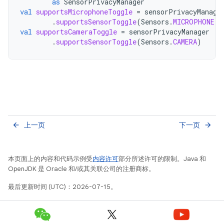
as
SensorPrivacyManager
val
supportsMicrophoneToggle
=
sensorPrivacyManage
.
supportsSensorToggle
(
Sensors
.
MICROPHONE
)
val
supportsCameraToggle
=
sensorPrivacyManager
.
supportsSensorToggle
(
Sensors
.
CAMERA
)
上一页
下一页
arrow_back
arrow_forward
本页面上的内容和代码示例受
内容许可
部分所述许可的限制。Java 和
OpenJDK 是 Oracle 和/或其关联公司的注册商标。
最后更新时间 (UTC)：2026-07-15。