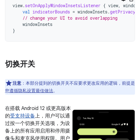
view
.
setOnApplyWindowInsetsListener
{
view
,
window
val
indicatorBounds
=
windowInsets
.
getPrivacyI
// change your UI to avoid overlapping
windowInsets
}
切换开关
注意
：
本部分提到的切换开关不应要求更改应用的逻辑，前提是
您
遵循隐私设置最佳做法
。
在搭载 Android 12 或更高版本
的
受支持设备
上，用户可以通
过按一个切换开关选项，为设
备上的所有应用启用和停用摄
像头和麦克风使用权限。用户