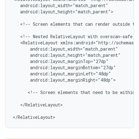
android:layout_height="match_parent">

<!--
Screen
elements
that
can
render
outside
th
<!--
Nested
RelativeLayout
with
overscan-safe
m
<RelativeLayout
android:layout_marginRight="48dp">

<!--
Screen
elements
that
need
to
be
within
</RelativeLayout>

</RelativeLayout>