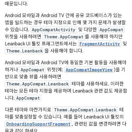
때문입니다.
Android 모바일과 Android TV 간에 공유 코드베이스가 있는
앱을 빌드하는 경우 테마 지정으로 인해 몇 가지 문제가 발생할
수 있습니다.
AppCompatActivity
및 다양한
AppCompat
위젯을 사용하려면
Theme.AppCompat
를 사용해야 하지만
Leanback UI 툴킷 프래그먼트에서는
FragmentActivity
및
Theme.Leanback
을 사용해야 합니다.
Android 모바일과 Android TV에 동일한 기본 활동을 사용해야
하거나
AppCompat
위젯(예:
AppCompatImageView
)을 기
반으로 맞춤 뷰를 사용하려면
Theme.AppCompat.Leanback
테마를 사용하세요. 이러한
테마는 모든 테마 지정을 제공하며 Leanback 관련 값도 제공합
니다.
AppCompat
다른 테마와 마찬가지로
Theme.AppCompat.Leanback
테
마를 맞춤설정할 수 있습니다. 예를 들어 Leanback UI 툴킷의
OnboardingSupportFragment
, 관련된 값을 변경하려면 다
음과 같이 하세요.