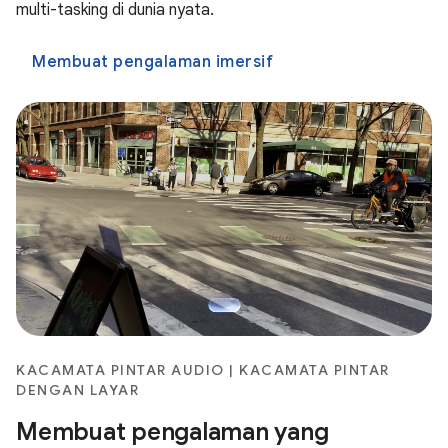
multi-tasking di dunia nyata.
Membuat pengalaman imersif
KACAMATA PINTAR AUDIO | KACAMATA PINTAR
DENGAN LAYAR
Membuat pengalaman yang