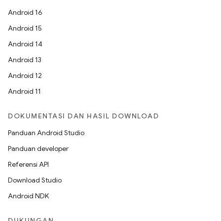
Android 16
Android 15
Android 14
Android 13
Android 12
Android 11
DOKUMENTASI DAN HASIL DOWNLOAD
Panduan Android Studio
Panduan developer
Referensi API
Download Studio
Android NDK
DUKUNGAN