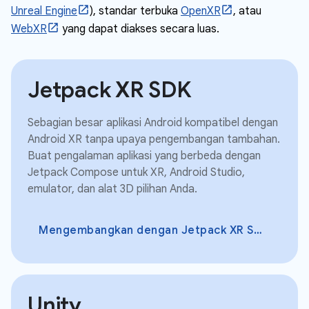
Unreal Engine
), standar terbuka
OpenXR
, atau
WebXR
yang dapat diakses secara luas.
Jetpack XR SDK
Sebagian besar aplikasi Android kompatibel dengan
Android XR tanpa upaya pengembangan tambahan.
Buat pengalaman aplikasi yang berbeda dengan
Jetpack Compose untuk XR, Android Studio,
emulator, dan alat 3D pilihan Anda.
Mengembangkan dengan Jetpack XR SDK
Unity