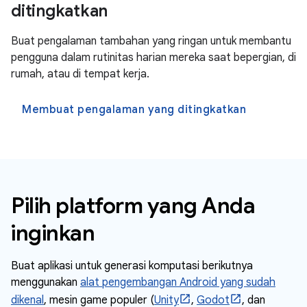
ditingkatkan
Buat pengalaman tambahan yang ringan untuk membantu
pengguna dalam rutinitas harian mereka saat bepergian, di
rumah, atau di tempat kerja.
Membuat pengalaman yang ditingkatkan
Pilih platform yang Anda
inginkan
Buat aplikasi untuk generasi komputasi berikutnya
menggunakan
alat pengembangan Android yang sudah
dikenal
, mesin game populer (
Unity
,
Godot
, dan