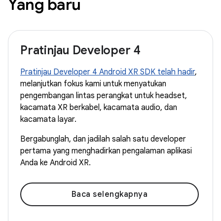
Yang baru
Pratinjau Developer 4
Pratinjau Developer 4 Android XR SDK telah hadir
,
melanjutkan fokus kami untuk menyatukan
pengembangan lintas perangkat untuk headset,
kacamata XR berkabel, kacamata audio, dan
kacamata layar.
Bergabunglah, dan jadilah salah satu developer
pertama yang menghadirkan pengalaman aplikasi
Anda ke Android XR.
Baca selengkapnya