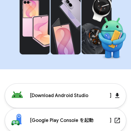
get_app
[
Download Android Studio
]
launch
[
Google Play Console を起動
]